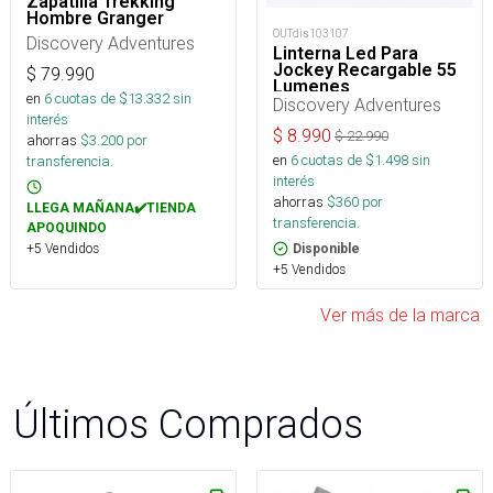
Zapatilla Trekking
Hombre Granger
OUTdis103107
Discovery Adventures
Linterna Led Para
Jockey Recargable 55
$
79.990
Lumenes
en
6
cuotas de $
13.332
sin
Discovery Adventures
interés
$
8.990
$
22.990
ahorras
$
3.200
por
en
6
cuotas de $
1.498
sin
transferencia.
interés
ahorras
$
360
por
LLEGA MAÑANA✔️TIENDA
transferencia.
APOQUINDO
+5 Vendidos
Disponible
+5 Vendidos
Ver más de la marca
Últimos Comprados