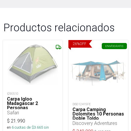
Productos relacionados
26
%
OFF
ENVÍO
GRATIS
t290510
Carpa Igloo
Madagascar 2
DIS012415FE
Personas
Carpa Camping
Safari
Dolomites 10 Personas
Doble Toldo
$
21.990
Discovery Adventures
en
6
cuotas de $
3.665
sin