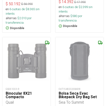
$
14.392
$
17.990
$
50.192
$
56.990
en
6
cuotas de $
2.399
sin
en
6
cuotas de $
8.365
sin
interés
interés
ahorras
$
580
por
ahorras
$
2.010
por
transferencia.
transferencia.
Disponible
Disponible
GS061003-R
OUT15482026BARB
Binocular 8X21
Bolsa Seca Evac
Compacto
Bikepack Dry Bag Set
Quail
Sea To Summit