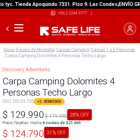
yc. Tienda Apoquindo 7331. Piso 9. Las Condes
¡ENVÍO GRATI
+56 2 2244 3777
|
Inicio
/
Equipo de Montaña
/
Carpas Camping
/
Carpas 1 a 5 Personas
/
Carpa Camping Dolomites 4 Personas Techo Largo
Discovery Adventures
Carpa Camping Dolomites 4
Personas Techo Largo
SKU:
DIS.03.705
+5 VENDIDOS
$
129.990
28
% OFF
$
179.990
Precio Tarjetas: Hasta
6
cuotas de $
21.665
$
124.790
31
% OFF