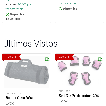
transferencia.
ahorras
$
6.400
por
transferencia.
Disponible
Disponible
+5 Vendidos
Últimos Vistos
12
%
OFF
20
%
OFF
OUT41956
OUTMKR101901
Set De Proteccion 404
Bolso Gear Wrap
Hook
Evoc