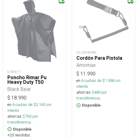
GIL200409BA
Cordón Para Pistola
Amomax
G180611
$
11.990
Poncho Rimar Pu
en
6
cuotas de $
1.998
sin
Heavy Duty T50
interés
Black Bear
ahorras
$
480
por
$
18.990
transferencia.
en
6
cuotas de $
3.165
sin
Disponible
interés
ahorras
$
760
por
transferencia.
Disponible
+20 Vendidos