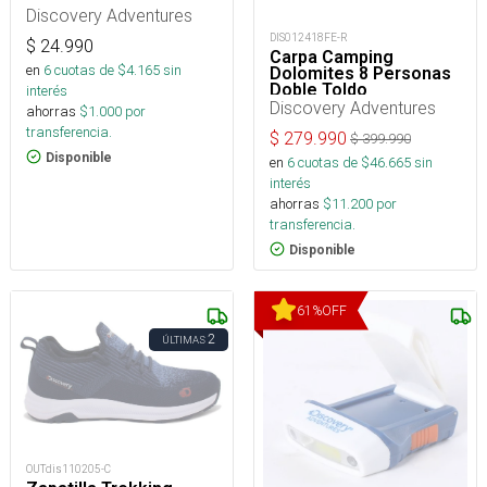
Discovery Adventures
DIS012418FE-R
$
24.990
Carpa Camping
en
6
cuotas de $
4.165
sin
Dolomites 8 Personas
Doble Toldo
interés
Discovery Adventures
ahorras
$
1.000
por
transferencia.
$
279.990
$
399.990
Disponible
en
6
cuotas de $
46.665
sin
interés
ahorras
$
11.200
por
transferencia.
Disponible
61
%
OFF
2
ÚLTIMAS
OUTdis110205-C