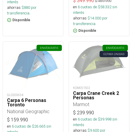
$
349.990
$
469.990
interés
en
6
cuotas de $
58.332
sin
ahorras
$
880
por
interés
transferencia.
ahorras
$
14.000
por
Disponible
transferencia.
Disponible
ENVÍO
GRATIS
ENVÍO
GRATIS
ÚLTIMA UNIDAD
KOM051502
Carpa Crane Creek 2
GLO200634
Personas
Carpa 6 Personas
Marmot
Toronto
National Geographic
$
239.990
en
6
cuotas de $
39.998
sin
$
159.990
interés
en
6
cuotas de $
26.665
sin
ahorras
$
9.600
por
interés