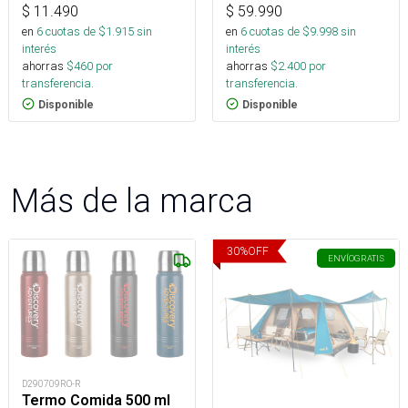
$
11.490
$
59.990
en
6
cuotas de $
1.915
sin
en
6
cuotas de $
9.998
sin
interés
interés
ahorras
$
460
por
ahorras
$
2.400
por
transferencia.
transferencia.
Disponible
Disponible
Más de la marca
30
%
OFF
ENVÍO
GRATIS
D290709RO-R
Termo Comida 500 ml