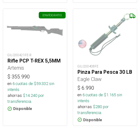
ENVÍO
GRATIS
GILI200421FE-R
Rifle PCP T-REX 5,5MM
GILI200408FE
Artemis
Pinza Para Pesca 30 LB
$
355.990
Eagle Claw
en
6
cuotas de $
59.332
sin
$
6.990
interés
en
6
cuotas de $
1.165
sin
ahorras
$
14.240
por
interés
transferencia.
ahorras
$
280
por
Disponible
transferencia.
Disponible