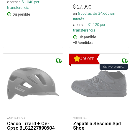
ahorras
$
1.040
por
$
27.990
transferencia.
en
6
cuotas de $
4.665
sin
Disponible
interés
ahorras
$
1.120
por
transferencia.
Disponible
+5 Vendidos
40
%
OFF
ÚLTIMA UNIDAD
AND041172-C
OUT30845
Casco Lizard + Ce-
Zapatilla Session Spd
Cpsc BLC2227890504
Shoe