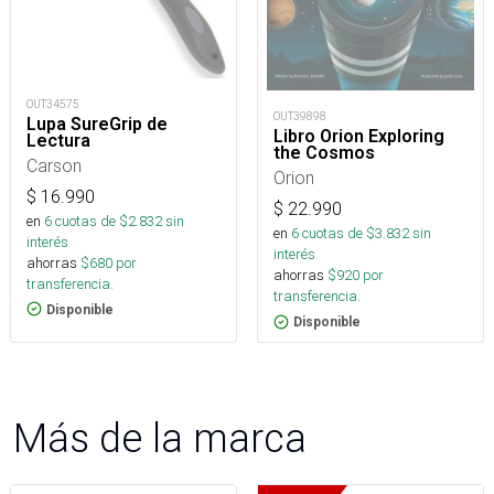
OUT34575
OUT39898
Lupa SureGrip de
Libro Orion Exploring
Lectura
the Cosmos
Carson
Orion
$
16.990
$
22.990
en
6
cuotas de $
2.832
sin
en
6
cuotas de $
3.832
sin
interés
interés
ahorras
$
680
por
ahorras
$
920
por
transferencia.
transferencia.
Disponible
Disponible
Más de la marca