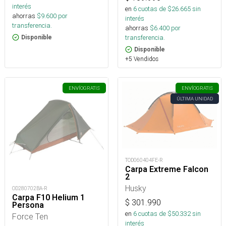
interés
en
6
cuotas de $
26.665
sin
ahorras
$
9.600
por
interés
transferencia.
ahorras
$
6.400
por
transferencia.
Disponible
Disponible
+5 Vendidos
ENVÍO
GRATIS
ENVÍO
GRATIS
ÚLTIMA UNIDAD
TOD060404FE-R
Carpa Extreme Falcon
2
Husky
OD280702BA-R
Carpa F10 Helium 1
$
301.990
Persona
en
6
cuotas de $
50.332
sin
Force Ten
interés