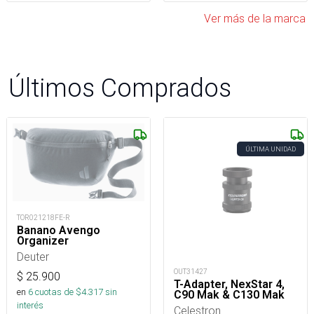
Ver más de la marca
Últimos Comprados
ÚLTIMA UNIDAD
TOR021218FE-R
Banano Avengo
Organizer
Deuter
OUT31427
$
25.900
T-Adapter, NexStar 4,
en
6
cuotas de $
4.317
sin
C90 Mak & C130 Mak
interés
Celestron