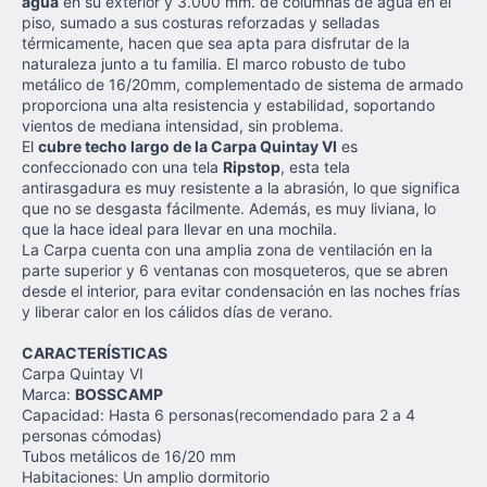
agua
en su exterior y 3.000 mm. de columnas de agua en el
piso, sumado a sus costuras reforzadas y selladas
térmicamente, hacen que sea apta para disfrutar de la
naturaleza junto a tu familia. El marco robusto de tubo
metálico de 16/20mm, complementado de sistema de armado
proporciona una alta resistencia y estabilidad, soportando
vientos de mediana intensidad, sin problema.
El
cubre techo largo de la Carpa Quintay VI
es
confeccionado con una tela
Ripstop
, esta tela
antirasgadura es muy resistente a la abrasión, lo que significa
que no se desgasta fácilmente. Además, es muy liviana, lo
que la hace ideal para llevar en una mochila.
La Carpa cuenta con una amplia zona de ventilación en la
parte superior y 6 ventanas con mosqueteros, que se abren
desde el interior, para evitar condensación en las noches frías
y liberar calor en los cálidos días de verano.
CARACTERÍSTICAS
Carpa Quintay VI
Marca:
BOSSCAMP
Capacidad: Hasta 6 personas(recomendado para 2 a 4
personas cómodas)
Tubos metálicos de 16/20 mm
Habitaciones: Un amplio dormitorio