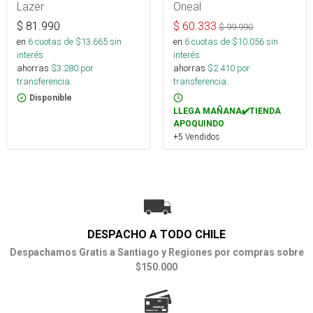
Lazer
Oneal
$
81.990
$
60.333
$
99.990
en
6
cuotas de $
13.665
sin
en
6
cuotas de $
10.056
sin
interés
interés
ahorras
$
3.280
por
ahorras
$
2.410
por
transferencia.
transferencia.
Disponible
LLEGA MAÑANA✔️TIENDA
APOQUINDO
+5 Vendidos
DESPACHO A TODO CHILE
Despachamos Gratis a Santiago y Regiones por compras sobre
$150.000