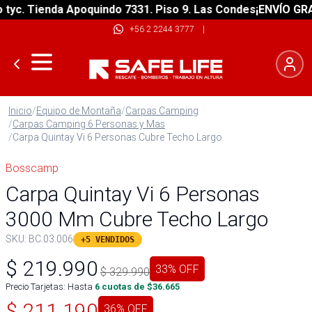
c. Tienda Apoquindo 7331. Piso 9. Las Condes
¡ENVÍO GRATIS
+56 2 2244 3777
|
Inicio
/
Equipo de Montaña
/
Carpas Camping
/
Carpas Camping 6 Personas y Mas
/
Carpa Quintay Vi 6 Personas Cubre Techo Largo
Bosscamp
Carpa Quintay Vi 6 Personas
3000 Mm Cubre Techo Largo
SKU:
BC.03.006
+5 VENDIDOS
$
219.990
33
% OFF
$
329.990
Precio Tarjetas: Hasta
6
cuotas de $
36.665
$
211.190
36
% OFF