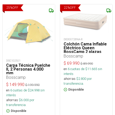
25
%
OFF
22
%
OFF
DIS300728NA-R
Colchón Cama Inflable
Eléctrico Queen
BossCamp 2 plazas
Bosscamp
DISC102501
$
69.990
$
89.990
Carpa Técnica Puelche
en
6
cuotas de $
11.665
sin
II, 2 Personas 4.000
mm
interés
Bosscamp
ahorras
$
2.800
por
transferencia.
$
149.990
$
199.990
Disponible
en
6
cuotas de $
24.998
sin
interés
ahorras
$
6.000
por
transferencia.
Disponible