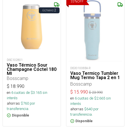
33
%
OFF
2
ÚLTIMAS
DISC102801
Vaso Térmico Sour
DIS301008BA-R
Champagne Cóctel 180
Vaso Termico Tumbler
Ml
Mug Termo Tapa 2 en 1
Bosscamp
Bosscamp
$
18.990
$
15.990
$
23.990
en
6
cuotas de $
3.165
sin
interés
en
6
cuotas de $
2.665
sin
ahorras
$
760
por
interés
transferencia.
ahorras
$
640
por
transferencia.
Disponible
Disponible