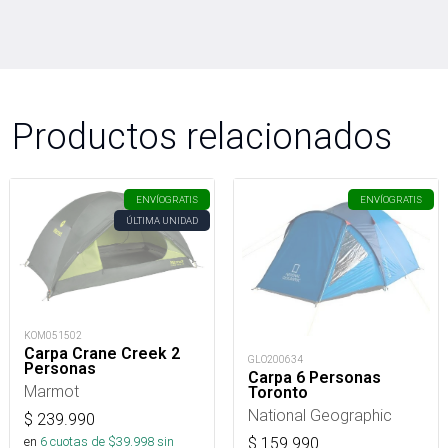
Productos relacionados
ENVÍO
GRATIS
ENVÍO
GRATIS
ÚLTIMA UNIDAD
KOM051502
Carpa Crane Creek 2
GLO200634
Personas
Carpa 6 Personas
Marmot
Toronto
National Geographic
$
239.990
en
6
cuotas de $
39.998
sin
$
159.990