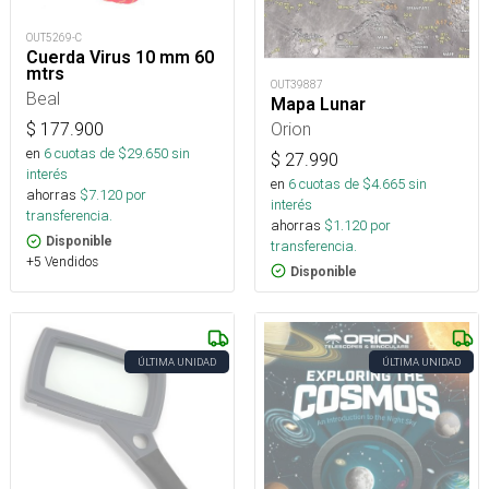
OUT5269-C
Cuerda Virus 10 mm 60
mtrs
OUT39887
Beal
Mapa Lunar
Orion
$
177.900
en
6
cuotas de $
29.650
sin
$
27.990
interés
en
6
cuotas de $
4.665
sin
ahorras
$
7.120
por
interés
transferencia.
ahorras
$
1.120
por
Disponible
transferencia.
+5 Vendidos
Disponible
ÚLTIMA UNIDAD
ÚLTIMA UNIDAD