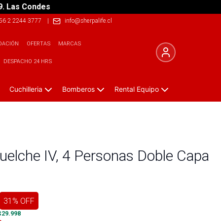
9. Las Condes
56 2 2244 3777
|
info@sherpalife.cl
DACIÓN
OFERTAS
MARCAS
DESPACHO 24 HRS
Cuchilleria
Bomberos
Rental Equipo
uelche IV, 4 Personas Doble Capa
31
% OFF
$
29.998