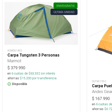
ENVÍO
GRATIS
ÚLTIMA UNIDAD
KOM061403
Carpa Tungsten 3 Personas
Marmot
$
379.990
en
6
cuotas de $
63.332
sin interés
ahorras
$
15.200
por transferencia.
OUT45178-C
Disponible
Carpa Puel
Andes Gea
$
167.990
en
6
cuotas de
ahorras
$
6.7