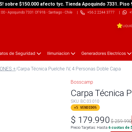
S! sobre $150.000 afecto tyc. Tienda Apoquindo 7331. Piso 
9:00
-
Apoquindo 7331 Of 918 - Santiago - Chile
|
+56 2 2244 3777
|
+
LIQUI
atos de Seguridad
Ilimuniacion
Generadores Electricos
IONES +
/
Carpa Técnica Puelche IV, 4 Personas Doble Capa
Bosscamp
Carpa Técnica P
SKU:
BC.03.010
+5 VENDIDOS
$
179.990
$
259.990
Precio Tarjetas: Hasta
6
cuotas de 