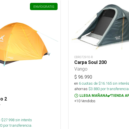
ENVÍO
GRATIS
ODR072910-R
Carpa Soul 200
Vango
$
96.990
en
6
cuotas de $
16.165
sin interé
ahorras
$
3.880
por transferencia
LLEGA MAÑANA✔️TIENDA A
o 2
+10 Vendidos
r
 $
27.998
sin interés
20
por transferencia.