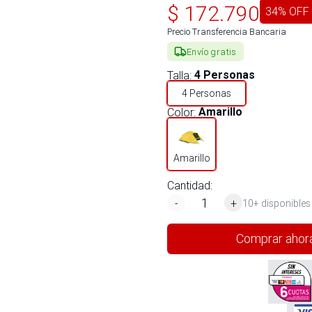
$
172.790
34
% OFF
Precio Transferencia Bancaria
Envío gratis
Talla
:
4 Personas
4 Personas
Color
:
Amarillo
Amarillo
Cantidad:
-
+
10+ disponibles
Comprar ahor