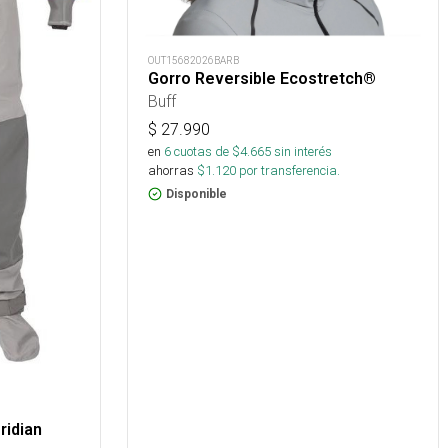
OUT15682026BARB
Gorro Reversible Ecostretch®
Buff
$
27.990
en
6
cuotas de $
4.665
sin interés
ahorras
$
1.120
por transferencia.
Disponible
ridian