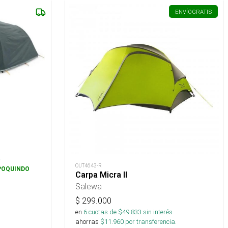
ENVÍO
GRATIS
s
.
OUT4643-R
POQUINDO
Carpa Micra II
Salewa
$
299.000
en
6
cuotas de $
49.833
sin interés
ahorras
$
11.960
por transferencia.