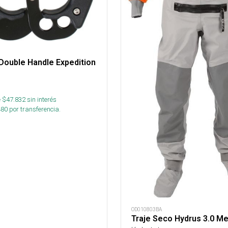
Double Handle Expedition
 $
47.832
sin interés
480
por transferencia.
OD010803BA
Traje Seco Hydrus 3.0 Me