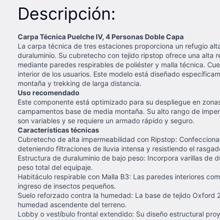
Descripción:
Carpa Técnica Puelche IV, 4 Personas Doble Capa
La carpa técnica de tres estaciones proporciona un refugio alta
duraluminio. Su cubretecho con tejido ripstop ofrece una alta 
mediante paredes respirables de poliéster y malla técnica. Cuen
interior de los usuarios. Este modelo está diseñado específic
montaña y trekking de larga distancia.
Uso recomendado
Este componente está optimizado para su despliegue en zonas d
campamentos base de media montaña. Su alto rango de impermeab
son variables y se requiere un armado rápido y seguro.
Características técnicas
Cubretecho de alta impermeabilidad con Ripstop: Confecciona
deteniendo filtraciones de lluvia intensa y resistiendo el rasg
Estructura de duraluminio de bajo peso: Incorpora varillas de d
peso total del equipaje.
Habitáculo respirable con Malla B3: Las paredes interiores com
ingreso de insectos pequeños.
Suelo reforzado contra la humedad: La base de tejido Oxford 
humedad ascendente del terreno.
Lobby o vestíbulo frontal extendido: Su diseño estructural pr