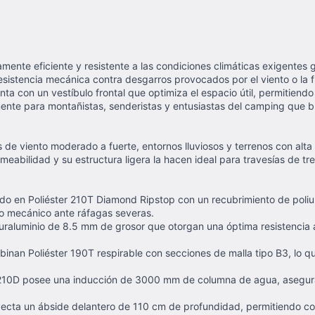
mente eficiente y resistente a las condiciones climáticas exigentes 
resistencia mecánica contra desgarros provocados por el viento o la 
ta con un vestíbulo frontal que optimiza el espacio útil, permitiendo 
amente para montañistas, senderistas y entusiastas del camping que 
e viento moderado a fuerte, entornos lluviosos y terrenos con alta
ilidad y su estructura ligera la hacen ideal para travesías de trek
do en Poliéster 210T Diamond Ripstop con un recubrimiento de pol
ado mecánico ante ráfagas severas.
uraluminio de 8.5 mm de grosor que otorgan una óptima resistencia a l
binan Poliéster 190T respirable con secciones de malla tipo B3, lo 
210D posee una inducción de 3000 mm de columna de agua, asegurando
oyecta un ábside delantero de 110 cm de profundidad, permitiendo c