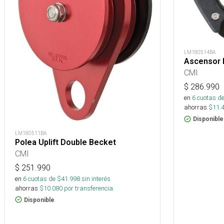
LM180514BA
Ascensor 
CMI
$
286.990
en
6
cuotas de
ahorras
$
11.
Disponible
LM180511BA
Polea Uplift Double Becket
CMI
$
251.990
en
6
cuotas de $
41.998
sin interés
ahorras
$
10.080
por transferencia.
Disponible