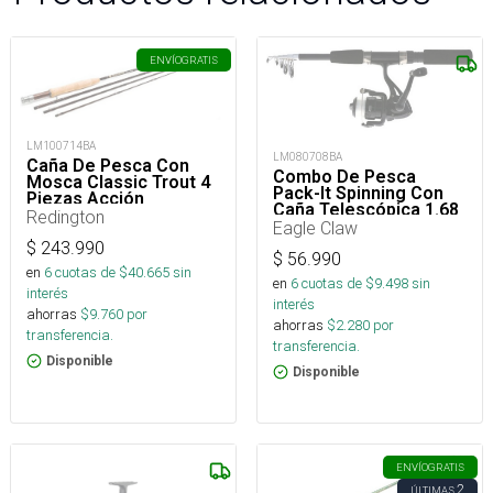
ENVÍO
GRATIS
LM100714BA
LM080708BA
Caña De Pesca Con
Combo De Pesca
Mosca Classic Trout 4
Pack-It Spinning Con
Piezas Acción
Caña Telescópica 1.68
Moderada
Redington
Mt Y Reel
Eagle Claw
$
243.990
$
56.990
en
6
cuotas de $
40.665
sin
en
6
cuotas de $
9.498
sin
interés
interés
ahorras
$
9.760
por
ahorras
$
2.280
por
transferencia.
transferencia.
Disponible
Disponible
ENVÍO
GRATIS
2
ÚLTIMAS