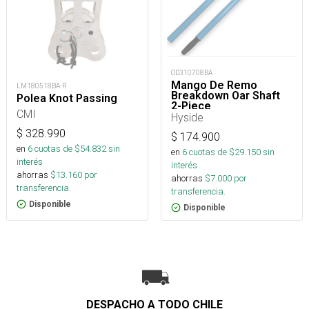
OD310708BA
Mango De Remo
LM180518BA-R
Breakdown Oar Shaft
Polea Knot Passing
2-Piece
CMI
Hyside
$
328.990
$
174.900
en
6
cuotas de $
54.832
sin
en
6
cuotas de $
29.150
sin
interés
interés
ahorras
$
13.160
por
ahorras
$
7.000
por
transferencia.
transferencia.
Disponible
Disponible
DESPACHO A TODO CHILE