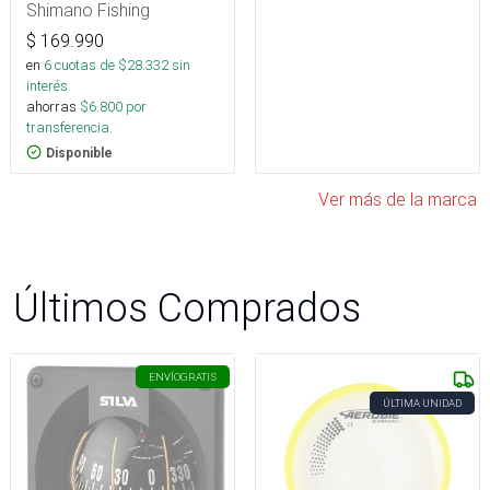
Shimano Fishing
$
169.990
en
6
cuotas de $
28.332
sin
interés
ahorras
$
6.800
por
transferencia.
Disponible
Ver más de la marca
Últimos Comprados
ENVÍO
GRATIS
ÚLTIMA UNIDAD