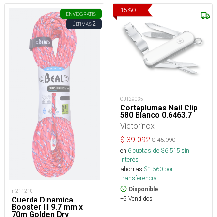
15
%
OFF
ENVÍO
GRATIS
2
ÚLTIMAS
OUT29035
Cortaplumas Nail Clip
580 Blanco 0.6463.7
Victorinox
$
39.092
$
45.990
en
6
cuotas de $
6.515
sin
interés
ahorras
$
1.560
por
transferencia.
Disponible
m211210
+5 Vendidos
Cuerda Dinamica
Booster III 9.7 mm x
70m Golden Dry