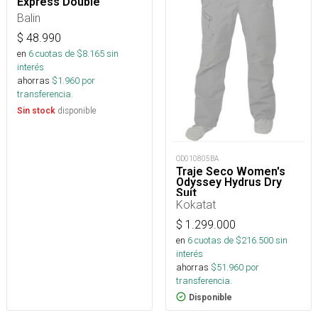
Express Double
Balin
$
48.990
en
6
cuotas de $
8.165
sin
interés
ahorras
$
1.960
por
transferencia.
disponible
Sin stock
OD010805BA
Traje Seco Women's
Odyssey Hydrus Dry
Suit
Kokatat
$
1.299.000
en
6
cuotas de $
216.500
sin
interés
ahorras
$
51.960
por
transferencia.
Disponible