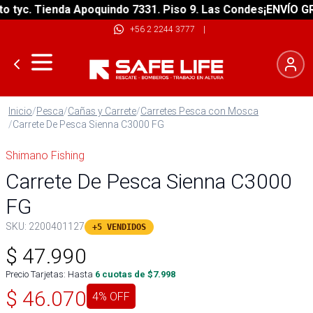
yc. Tienda Apoquindo 7331. Piso 9. Las Condes
¡ENVÍO GRATI
+56 2 2244 3777
|
Inicio
/
Pesca
/
Cañas y Carrete
/
Carretes Pesca con Mosca
/
Carrete De Pesca Sienna C3000 FG
Shimano Fishing
Carrete De Pesca Sienna C3000
FG
SKU:
2200401127
+5 VENDIDOS
$
47.990
Precio Tarjetas: Hasta
6
cuotas de $
7.998
$
46.070
4
% OFF