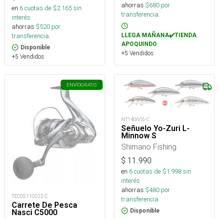
ahorras
$
680
por
en
6
cuotas de $
2.165
sin
transferencia.
interés
ahorras
$
520
por
transferencia.
LLEGA MAÑANA✔️TIENDA
APOQUINDO
Disponible
+5 Vendidos
+5 Vendidos
ENVÍO
GRATIS
NT140606-C
Señuelo Yo-Zuri L-
Minnow S
Shimano Fishing
$
11.990
en
6
cuotas de $
1.998
sin
interés
ahorras
$
480
por
TEC05110022-C
transferencia.
Carrete De Pesca
Disponible
Nasci C5000