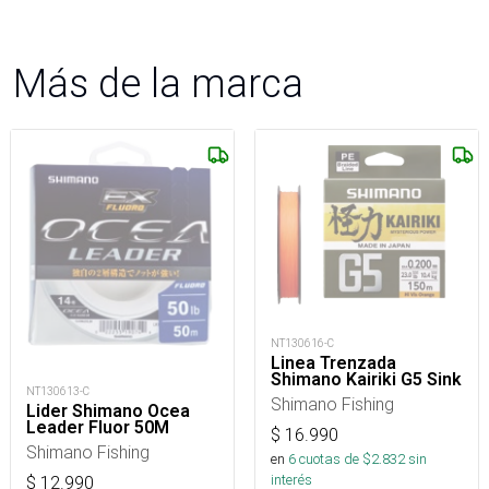
Más de la marca
NT130616-C
Linea Trenzada
Shimano Kairiki G5 Sink
NT130613-C
Shimano Fishing
Lider Shimano Ocea
Leader Fluor 50M
$
16.990
Shimano Fishing
en
6
cuotas de $
2.832
sin
interés
$
12.990