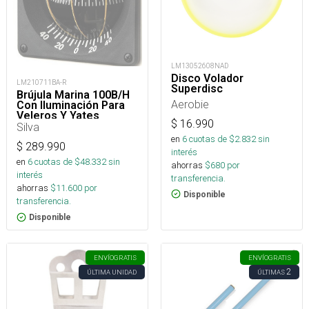
LM13052608NAD
Disco Volador
LM210711BA-R
Superdisc
Brújula Marina 100B/H
Aerobie
Con Iluminación Para
Veleros Y Yates
$
16.990
Silva
en
6
cuotas de $
2.832
sin
$
289.990
interés
en
6
cuotas de $
48.332
sin
ahorras
$
680
por
interés
transferencia.
ahorras
$
11.600
por
Disponible
transferencia.
Disponible
ENVÍO
GRATIS
ENVÍO
GRATIS
2
ÚLTIMA UNIDAD
ÚLTIMAS