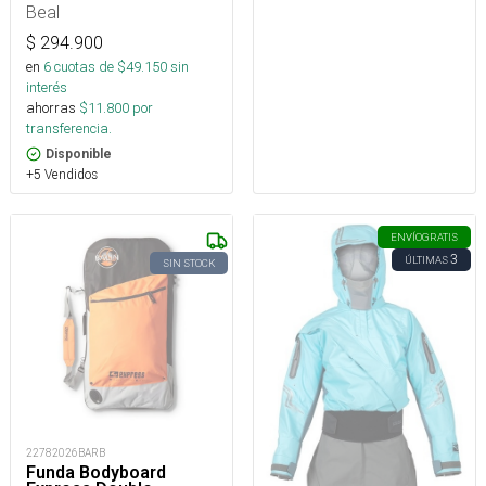
Orange
Beal
$
294.900
en
6
cuotas de $
49.150
sin
interés
ahorras
$
11.800
por
transferencia.
Disponible
+5 Vendidos
ENVÍO
GRATIS
3
ÚLTIMAS
SIN STOCK
22782026BARB
Funda Bodyboard