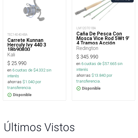
LM120701BA
Caña De Pesca Con
TEC140404BA
Mosca Vice Rod 5Wt 9'
Carrete Kunnan
4 Tramos Acción
Herculy Ivy 440 3
Rápida
Redington
1Bb90800
Kali
$
345.990
$
25.990
en
6
cuotas de $
57.665
sin
interés
en
6
cuotas de $
4.332
sin
ahorras
$
13.840
por
interés
transferencia.
ahorras
$
1.040
por
transferencia.
Disponible
Disponible
Últimos Vistos