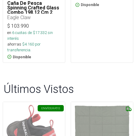
Caña De Pesca
Disponible
Spinning Crafted Glass
Combo 198.12 Cm 2
Piezas
Eagle Claw
$
103.990
en
6
cuotas de $
17.332
sin
interés
ahorras
$
4.160
por
transferencia.
Disponible
Últimos Vistos
ENVÍO
GRATIS