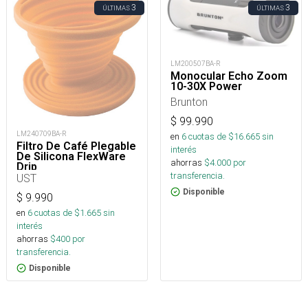
3
3
ÚLTIMAS
ÚLTIMAS
LM200507BA-R
Monocular Echo Zoom
10-30X Power
Brunton
$
99.990
LM240709BA-R
en
6
cuotas de $
16.665
sin
Filtro De Café Plegable
interés
De Silicona FlexWare
ahorras
$
4.000
por
Drip
transferencia.
UST
Disponible
$
9.990
en
6
cuotas de $
1.665
sin
interés
ahorras
$
400
por
transferencia.
Disponible