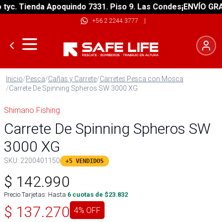
c. Tienda Apoquindo 7331. Piso 9. Las Condes
¡ENVÍO GRATIS
+56 2 2244 3777
|
Inicio
/
Pesca
/
Cañas y Carrete
/
Carretes Pesca con Mosca
/
Carrete De Spinning Spheros SW 3000 XG
Shimano Fishing
Carrete De Spinning Spheros SW
3000 XG
SKU:
2200401150
+5 VENDIDOS
$
142.990
Precio Tarjetas: Hasta
6
cuotas de $
23.832
$
137.270
4
% OFF