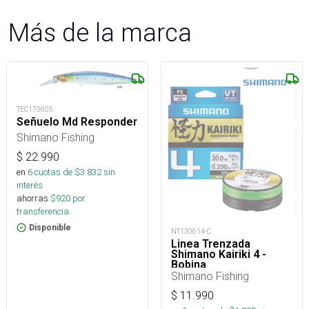
Más de la marca
TEC170605
Señuelo Md Responder
Shimano Fishing
$
22.990
en
6
cuotas de $
3.832
sin
interés
ahorras
$
920
por
transferencia.
Disponible
NT130614-C
Linea Trenzada
Shimano Kairiki 4 -
Bobina
Shimano Fishing
$
11.990