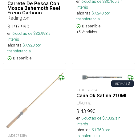
en
6
cuotas de $
30.165
sin
Carrete De Pesca Con
interés
Mosca Behemoth Reel
Freno Carbono
ahorras
$
7.240
por
Redington
transferencia.
$
197.990
Disponible
+5 Vendidos
en
6
cuotas de $
32.998
sin
interés
ahorras
$
7.920
por
transferencia.
Disponible
3
ÚLTIMAS
RAP011203BA
Caña Ok Safina 210Ml
Okuma
$
43.990
en
6
cuotas de $
7.332
sin
interés
ahorras
$
1.760
por
transferencia.
LM080712BA