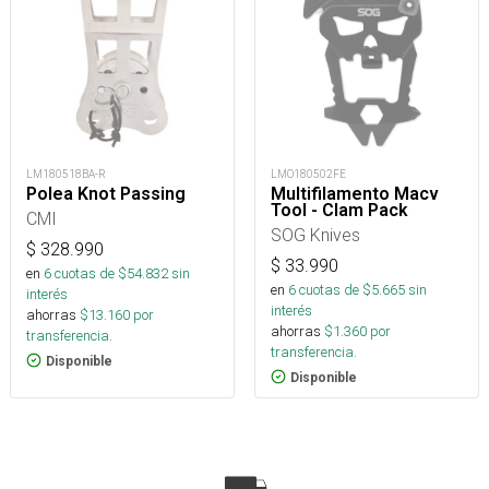
LM180518BA-R
LMO180502FE
Polea Knot Passing
Multifilamento Macv
Tool - Clam Pack
CMI
SOG Knives
$
328.990
$
33.990
en
6
cuotas de $
54.832
sin
en
6
cuotas de $
5.665
sin
interés
interés
ahorras
$
13.160
por
ahorras
$
1.360
por
transferencia.
transferencia.
Disponible
Disponible