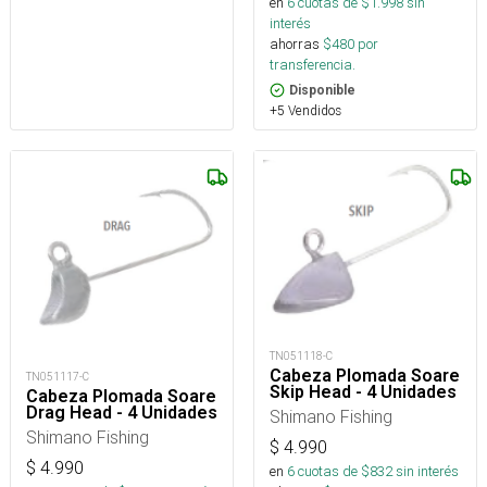
en
6
cuotas de $
1.998
sin
interés
ahorras
$
480
por
transferencia.
Disponible
+5 Vendidos
TN051118-C
Cabeza Plomada Soare
TN051117-C
Skip Head - 4 Unidades
Cabeza Plomada Soare
Drag Head - 4 Unidades
Shimano Fishing
Shimano Fishing
$
4.990
$
4.990
en
6
cuotas de $
832
sin interés