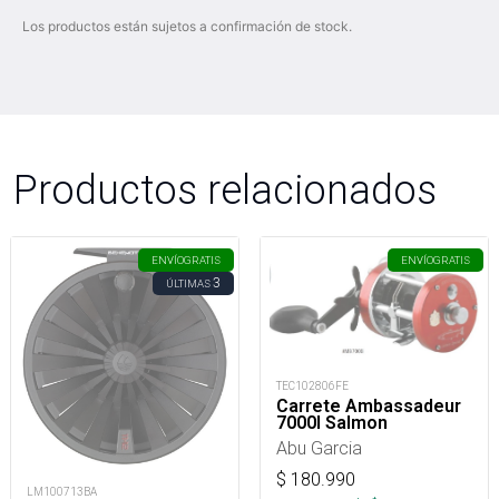
Los productos están sujetos a confirmación de stock.
Productos relacionados
ENVÍO
GRATIS
ENVÍO
GRATIS
3
ÚLTIMAS
TEC102806FE
Carrete Ambassadeur
7000I Salmon
Abu Garcia
$
180.990
LM100713BA