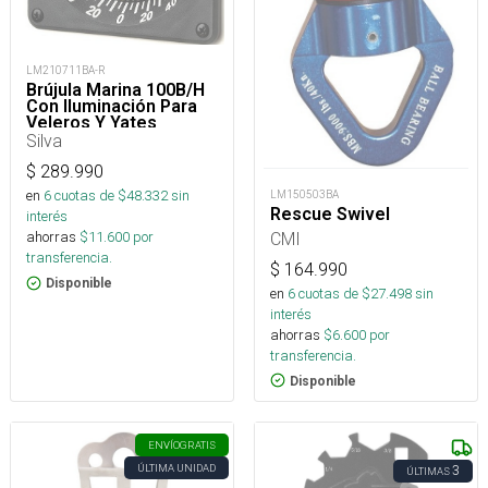
LM210711BA-R
Brújula Marina 100B/H
Con Iluminación Para
Veleros Y Yates
Silva
$
289.990
en
6
cuotas de $
48.332
sin
LM150503BA
Rescue Swivel
interés
CMI
ahorras
$
11.600
por
transferencia.
$
164.990
Disponible
en
6
cuotas de $
27.498
sin
interés
ahorras
$
6.600
por
transferencia.
Disponible
ENVÍO
GRATIS
ÚLTIMA UNIDAD
3
ÚLTIMAS