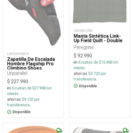
LM240512BA
Manta Sintética Link-
Up Field Quilt - Double
Peregrine
LM050609BA-R
$
92.990
Zapatilla De Escalada
en
6
cuotas de $
15.498
sin
Hombre Flagship Pro
interés
Climbing Shoes
Unparallel
ahorras
$
3.720
por
transferencia.
$
227.990
Disponible
en
6
cuotas de $
37.998
sin
interés
ahorras
$
9.120
por
transferencia.
Disponible