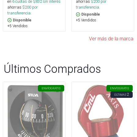
en
6
cuotas de $
832
sin interés
ahorras
$
200
por
ahorras
$
200
por
transferencia.
transferencia.
Disponible
+5 Vendidos
Disponible
+5 Vendidos
Ver más de la marca
Últimos Comprados
ENVÍO
GRATIS
ENVÍO
GRATIS
2
ÚLTIMAS