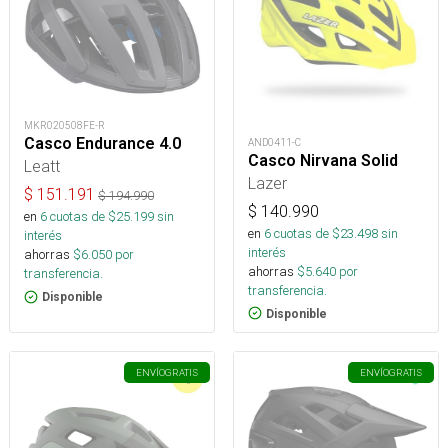
MKR020508FE-R
Casco Endurance 4.0
AND0411-C
Casco Nirvana Solid
Leatt
Lazer
$
151.191
$
194.990
$
140.990
en
6
cuotas de $
25.199
sin
en
6
cuotas de $
23.498
sin
interés
interés
ahorras
$
6.050
por
ahorras
$
5.640
por
transferencia.
transferencia.
Disponible
Disponible
ENVÍO
GRATIS
ENVÍO
GRATIS