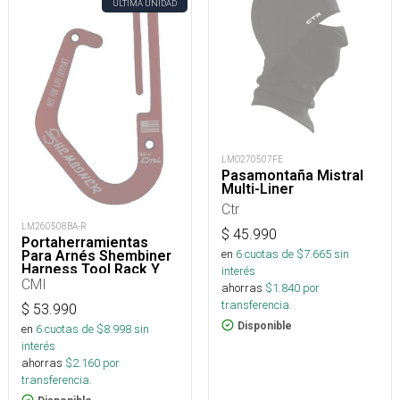
ÚLTIMA UNIDAD
LMO270507FE
Pasamontaña Mistral
Multi-Liner
Ctr
LM260508BA-R
$
45.990
Portaherramientas
en
6
cuotas de $
7.665
sin
Para Arnés Shembiner
Harness Tool Rack Y
interés
Arborismo
CMI
ahorras
$
1.840
por
transferencia.
$
53.990
Disponible
en
6
cuotas de $
8.998
sin
interés
ahorras
$
2.160
por
transferencia.