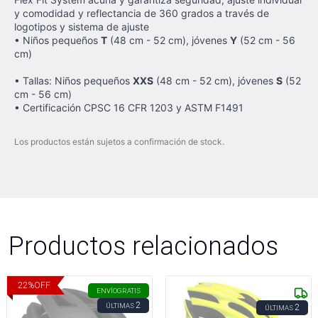
y comodidad y reflectancia de 360 grados a través de
logotipos y sistema de ajuste
• Niños pequeños
T
(48 cm - 52 cm), jóvenes
Y
(52 cm - 56
cm)
• Tallas: Niños pequeños
XXS
(48 cm - 52 cm), jóvenes
S
(52
cm - 56 cm)
• Certificación CPSC 16 CFR 1203 y ASTM F1491
Los productos están sujetos a confirmación de stock.
Productos relacionados
22
%
OFF
ENVÍO
GRATIS
2
ÚLTIMAS
2
ÚLTIMAS