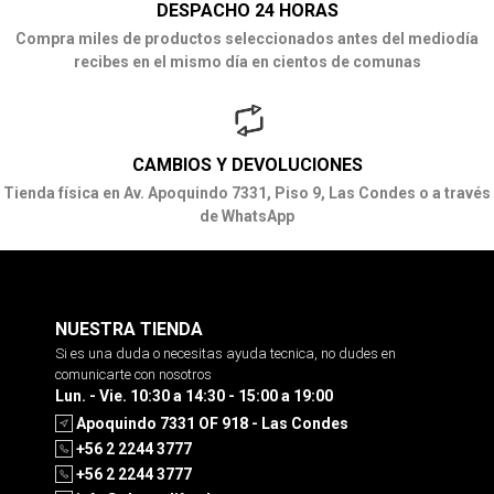
DESPACHO 24 HORAS
Compra miles de productos seleccionados antes del mediodía
recibes en el mismo día en cientos de comunas
CAMBIOS Y DEVOLUCIONES
Tienda física en Av. Apoquindo 7331, Piso 9, Las Condes o a través
de WhatsApp
NUESTRA TIENDA
Si es una duda o necesitas ayuda tecnica, no dudes en
comunicarte con nosotros
Lun. - Vie. 10:30 a 14:30 - 15:00 a 19:00
Apoquindo 7331 OF 918 - Las Condes
+56 2 2244 3777
+56 2 2244 3777