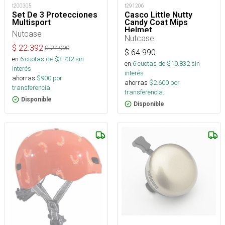
t200305
t291206
Set De 3 Protecciones
Casco Little Nutty
Multisport
Candy Coat Mips
Helmet
Nutcase
Nutcase
$
22.392
$
27.990
$
64.990
en
6
cuotas de $
3.732
sin
en
6
cuotas de $
10.832
sin
interés
interés
ahorras
$
900
por
ahorras
$
2.600
por
transferencia.
transferencia.
Disponible
Disponible