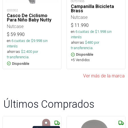
OUT31906
Campanilla Bicicleta
Brass
t200302
Casco De Ciclismo
Nutcase
Para Niño Baby Nutty
$
11.990
Nutcase
en
6
cuotas de $
1.998
sin
$
59.990
interés
en
6
cuotas de $
9.998
sin
ahorras
$
480
por
interés
transferencia.
ahorras
$
2.400
por
Disponible
transferencia.
+5 Vendidos
Disponible
Ver más de la marca
Últimos Comprados