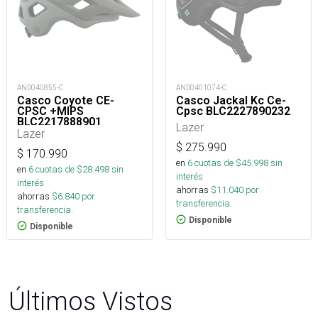
AND040855-C
AND0401074-C
Casco Coyote CE-
Casco Jackal Kc Ce-
CPSC +MIPS
Cpsc BLC2227890232
BLC2217888901
Lazer
Lazer
$
275.990
$
170.990
en
6
cuotas de $
45.998
sin
en
6
cuotas de $
28.498
sin
interés
interés
ahorras
$
11.040
por
ahorras
$
6.840
por
transferencia.
transferencia.
Disponible
Disponible
Últimos Vistos