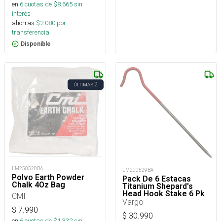
en
6
cuotas de $
8.665
sin
interés
ahorras
$
2.080
por
transferencia.
Disponible
2
ÚLTIMAS
LM250520BA
LM200529BA
Polvo Earth Powder
Pack De 6 Estacas
Chalk 4Oz Bag
Titanium Shepard's
Head Hook Stake 6 Pk
CMI
Vargo
$
7.990
$
30.990
en
6
cuotas de $
1.332
sin