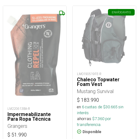
ENVÍO
GRATIS
LMO190519FE-R
Chaleco Topwater
Foam Vest
Mustang Survival
$
183.990
en
6
cuotas de $
30.665
sin
LM220613BA-R
interés
Impermeabilizante
ahorras
$
7.360
por
Para Ropa Técnica
transferencia.
Grangers
Disponible
$
51.990