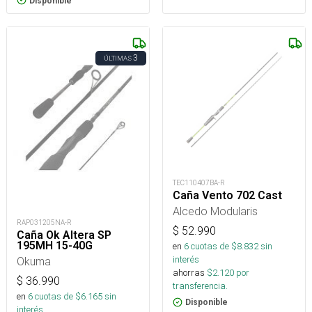
Disponible
3
ÚLTIMAS
TEC110407BA-R
Caña Vento 702 Cast
Alcedo Modularis
RAP031205NA-R
$
52.990
Caña Ok Altera SP
195MH 15-40G
en
6
cuotas de $
8.832
sin
interés
Okuma
ahorras
$
2.120
por
$
36.990
transferencia.
en
6
cuotas de $
6.165
sin
Disponible
interés