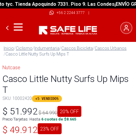
yc. Tienda Apoquindo 7331. Piso 9. Las Condes
¡ENVÍO GRATI
+56 2 2244 3777
|
Inicio
/
Ciclismo
/
Indumentaria
/
Cascos Bicicleta
/
Cascos Urbanos
/
Casco Little Nutty Surfs Up Mips T
Nutcase
Casco Little Nutty Surfs Up Mips
T
SKU:
10002420
+5 VENDIDOS
$
51.992
20
% OFF
$
64.990
Precio Tarjetas: Hasta
6
cuotas de $
8.665
$
49.912
23
% OFF