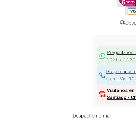
Desp
Pregúntanos 
10:30 a 14:30
Pregúntanos d
(
Lun. - Vie. 10
Visítanos en
Santiago - Ch
Despacho normal