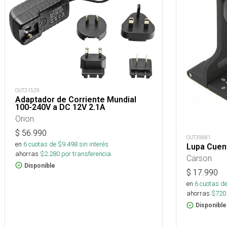
OUT31529
Adaptador de Corriente Mundial
100-240V a DC 12V 2.1A
Orion
$
56.990
OUT39881
en
6
cuotas de $
9.498
sin interés
Lupa Cuent
ahorras
$
2.280
por transferencia.
Carson
Disponible
$
17.990
en
6
cuotas de
ahorras
$
720
Disponible