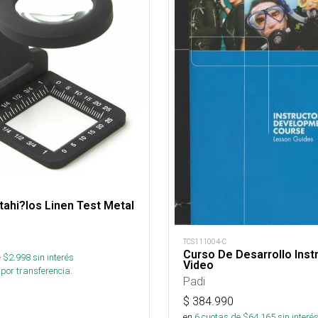
ahi?los Linen Test Metal
TCS111004-C
Curso De Desarrollo Inst
 $
2.998
sin interés
Video
por transferencia.
Padi
$
384.990
en
6
cuotas de $
64.165
sin interé