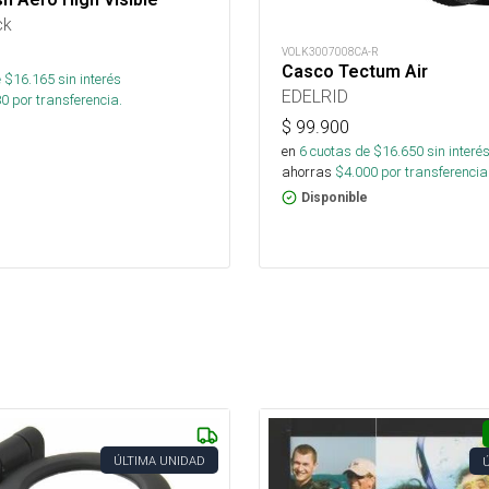
ck
VOLK3007008CA-R
Casco Tectum Air
 $
16.165
sin interés
EDELRID
80
por transferencia.
$
99.900
en
6
cuotas de $
16.650
sin interé
ahorras
$
4.000
por transferencia
Disponible
ÚLTIMA UNIDAD