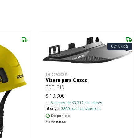
2
ÚLTIMAS
BH190703GI-R
Visera para Casco
EDELRID
$
19.900
en
6
cuotas de $
3.317
sin interés
ahorras
$
800
por transferencia.
Disponible
+5 Vendidos