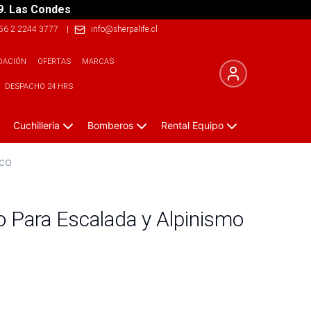
9. Las Condes
56 2 2244 3777
|
info@sherpalife.cl
DACIÓN
OFERTAS
MARCAS
DESPACHO 24 HRS
Cuchilleria
Bomberos
Rental Equipo
cco
o Para Escalada y Alpinismo