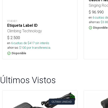
Singing Ro
$
96.990
en
6
cuotas de
V140401
ahorras
$
3.8
Etiqueta Label ID
Disponible
Climbing Technology
$
2.500
en
6
cuotas de $
417
sin interés
ahorras
$
100
por transferencia.
Disponible
Últimos Vistos
ÚLTIMA UNIDAD