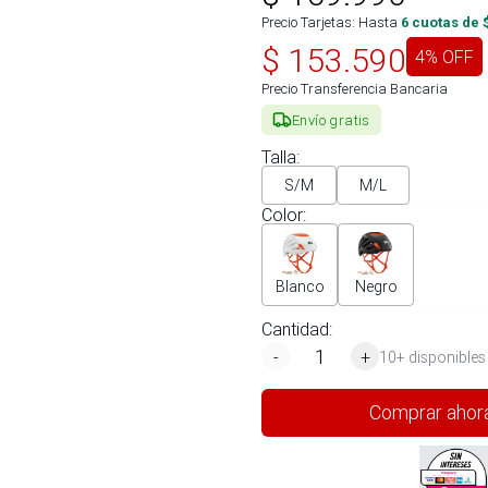
Precio Tarjetas: Hasta
6
cuotas de 
$
153.590
4
% OFF
Precio Transferencia Bancaria
Envío gratis
Talla
:
S/M
M/L
Color
:
Blanco
Negro
Cantidad:
-
+
10+ disponibles
Comprar ahor