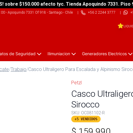
S! sobre $150.000 afecto tyc. Tienda Apoquindo 7331. Piso 
9:00
-
Apoquindo 7331 Of 918 - Santiago - Chile
|
+56 2 2244 3777
|
+
LIQUI
atos de Seguridad
Ilimuniacion
Generadores Electricos
scate
/
Trabajo
/
Casco Ultraligero Para Escalada y Alpinismo Siro
Petzl
Casco Ultraliger
Sirocco
SKU:
OC081102-R
+5 VENDIDOS
$
159.990