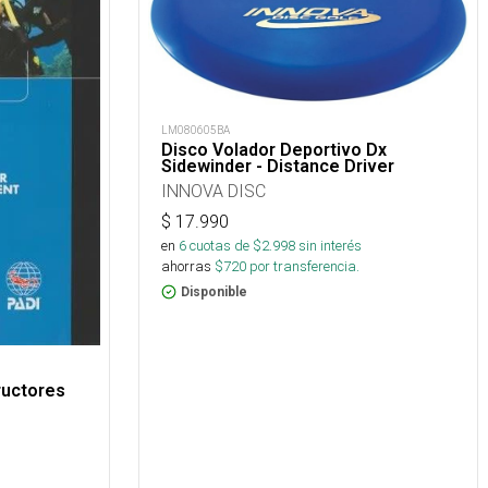
LM080605BA
Disco Volador Deportivo Dx
Sidewinder - Distance Driver
INNOVA DISC
$
17.990
en
6
cuotas de $
2.998
sin interés
ahorras
$
720
por transferencia.
Disponible
ructores
s