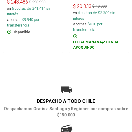
$
248.486
$
298.990
$
20.333
$
49.990
en
6
cuotas de $
41.414
sin
en
6
cuotas de $
3.389
sin
interés
interés
ahorras
$
9.940
por
ahorras
$
810
por
transferencia.
transferencia.
Disponible
LLEGA MAÑANA✔️TIENDA
APOQUINDO
DESPACHO A TODO CHILE
Despachamos Gratis a Santiago y Regiones por compras sobre
$150.000