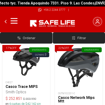
cto tyc. Tienda Apoquindo 7331. Piso 9. Las Condes
¡ENVÍO 
+56 2 2244 3777
|
Cascos Ruta Sin Visera
Ordenar
Filtrar
17
%
OFF
22
%
OFF
ENVÍO
GRATIS
ENVÍO
GRATIS
3
ÚLTIMAS
C4027
Casco Trace MIPS
Smith Optics
OUTM102201-C
Casco Network Mips
$
252.851
$
303.990
Mtt
en
6
cuotas de $
42.142
sin