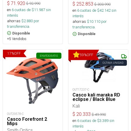
$
71.920
$
92.990
$
252.853
$
303.990
en
6
cuotas de $
11.987
sin
en
6
cuotas de $
42.142
sin
interés
interés
ahorras
$
2.880
por
ahorras
$
10.110
por
transferencia.
transferencia.
Disponible
Disponible
+5 Vendidos
17
%
OFF
59
%
OFF
ENVÍO
GRATIS
ÚLTIMA UNIDAD
OUT17237-C
Casco kali maraka RD
eclipse / Black Blue
Kali
$
20.333
OUT29578-C
$
49.990
Casco Forefront 2
en
6
cuotas de $
3.389
sin
Mips
interés
Smith Optics