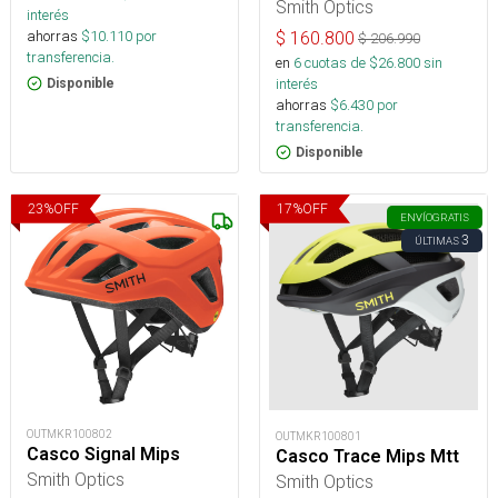
Smith Optics
interés
ahorras
$
10.110
por
$
160.800
$
206.990
transferencia.
en
6
cuotas de $
26.800
sin
interés
Disponible
ahorras
$
6.430
por
transferencia.
Disponible
23
%
OFF
17
%
OFF
ENVÍO
GRATIS
3
ÚLTIMAS
OUTMKR100802
OUTMKR100801
Casco Signal Mips
Casco Trace Mips Mtt
Smith Optics
Smith Optics