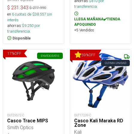
ahorras
$
810
por
transferencia.
$
231.343
$
277.990
en
6
cuotas de $
38.557
sin
LLEGA MAÑANA✔️TIENDA
interés
APOQUINDO
ahorras
$
9.250
por
+5 Vendidos
transferencia.
Disponible
17
%
OFF
59
%
OFF
ENVÍO
GRATIS
ÚLTIMA UNIDAD
OUT29572-C
OUT17239-C
Casco Trace MIPS
Casco Kali Maraka RD
Zone
Smith Optics
Kali