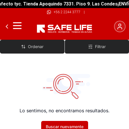
fecto tyc. Tienda Apoquindo 7331. Piso 9. Las Condes
¡ENVÍ
+56 2 2244 3777
|
Chalecos Seguridad
Ordenar
Filtrar
Lo sentimos, no encontramos resultados.
Buscar nuevamente