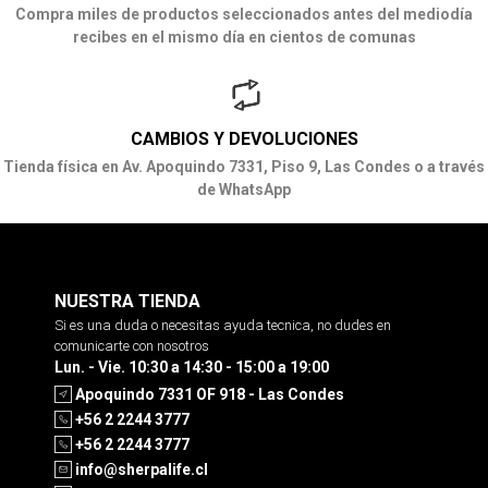
Compra miles de productos seleccionados antes del mediodía
recibes en el mismo día en cientos de comunas
CAMBIOS Y DEVOLUCIONES
Tienda física en Av. Apoquindo 7331, Piso 9, Las Condes o a través
de WhatsApp
NUESTRA TIENDA
Si es una duda o necesitas ayuda tecnica, no dudes en
comunicarte con nosotros
Lun. - Vie. 10:30 a 14:30 - 15:00 a 19:00
Apoquindo 7331 OF 918 - Las Condes
+56 2 2244 3777
+56 2 2244 3777
info@sherpalife.cl