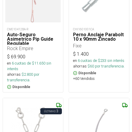
CHI1601001CA
CM010412BA-R
Perno Anclaje Parabolt
Auto-Seguro
10 x 90mm Zincado
Asimetrico Pip Guide
Regulable
Fixe
Rock Empire
$
1.400
$
69.900
en
6
cuotas de $
233
sin interés
en
6
cuotas de $
11.650
sin
ahorras
$
60
por transferencia.
interés
Disponible
ahorras
$
2.800
por
+60 Vendidos
transferencia.
Disponible
3
ÚLTIMAS