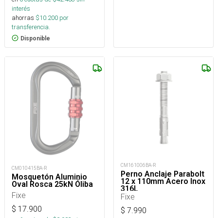
interés
ahorras
$
10.200
por
transferencia.
Disponible
CM161006BA-R
CM010415BA-R
Perno Anclaje Parabolt
Mosquetón Aluminio
12 x 110mm Acero Inox
Oval Rosca 25kN Óliba
316L
Fixe
Fixe
$
17.900
$
7.990