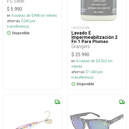
FG Steel
$
5.990
en
6
cuotas de $
998
sin interés
ahorras
$
240
por
transferencia.
LM220607BA
Lavado E
Disponible
Impermeabilización 2
En 1 Para Plumas
Grangers
$
25.990
en
6
cuotas de $
4.332
sin
interés
ahorras
$
1.040
por
transferencia.
Disponible