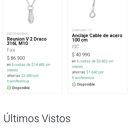
CHM100817-C
CM020402BA-R
Anclaje Cable de acero
Reunion V 2 Draco
100 cm
316L M10
ISC
Fixe
$
40.990
$
86.900
en
6
cuotas de $
6.832
sin
en
6
cuotas de $
14.483
sin
interés
interés
ahorras
$
1.640
por
ahorras
$
3.480
por
transferencia.
transferencia.
Disponible
Disponible
Últimos Vistos