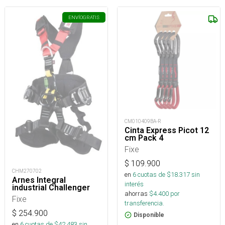
ENVÍO
GRATIS
CM010409BA-R
Cinta Express Picot 12
cm Pack 4
Fixe
$
109.900
CHM270702
en
6
cuotas de $
18.317
sin
Arnes Integral
interés
industrial Challenger
ahorras
$
4.400
por
Fixe
transferencia.
$
254.900
Disponible
en
6
cuotas de $
42.483
sin