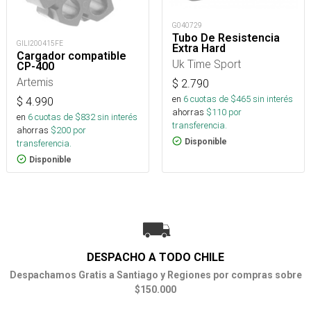
G040729
Tubo De Resistencia
GILI200415FE
Extra Hard
Cargador compatible
Uk Time Sport
CP-400
Artemis
$
2.790
en
6
cuotas de $
465
sin interés
$
4.990
ahorras
$
110
por
en
6
cuotas de $
832
sin interés
transferencia.
ahorras
$
200
por
Disponible
transferencia.
Disponible
DESPACHO A TODO CHILE
Despachamos Gratis a Santiago y Regiones por compras sobre
$150.000