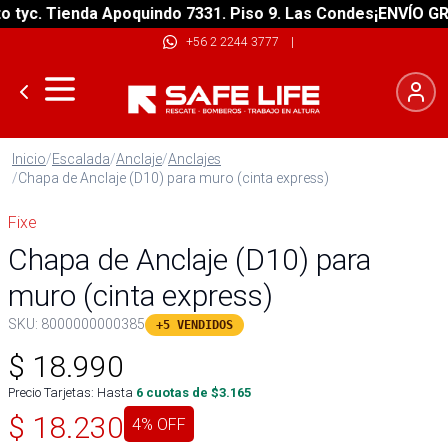
c. Tienda Apoquindo 7331. Piso 9. Las Condes
¡ENVÍO GRATIS
+56 2 2244 3777
|
Inicio
/
Escalada
/
Anclaje
/
Anclajes
/
Chapa de Anclaje (D10) para muro (cinta express)
Fixe
Chapa de Anclaje (D10) para
muro (cinta express)
SKU:
8000000000385
+5 VENDIDOS
$
18.990
Precio Tarjetas: Hasta
6
cuotas de $
3.165
$
18.230
4
% OFF