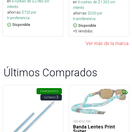
en
6
cuotas de $
2.983
sin
en
6
cuotas de $
1.332
sin
interés
interés
ahorras
$
720
por
ahorras
$
320
por
transferencia.
transferencia.
Disponible
Disponible
+5 Vendidos
Ver más de la marca
Últimos Comprados
ENVÍO
GRATIS
3
ÚLTIMAS
OD040507BA
Banda Lentes Print
Suiter