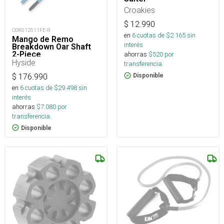
Croakies
$
12.990
ODR012611FE-R
en
6
cuotas de $
2.165
sin
Mango de Remo
interés
Breakdown Oar Shaft
2-Piece
ahorras
$
520
por
Hyside
transferencia.
$
176.990
Disponible
en
6
cuotas de $
29.498
sin
interés
ahorras
$
7.080
por
transferencia.
Disponible