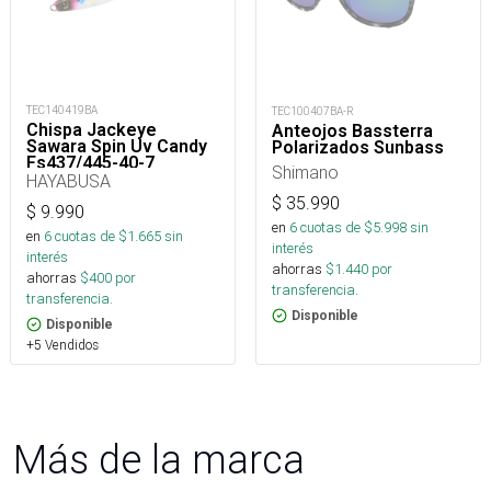
TEC140419BA
TEC100407BA-R
Chispa Jackeye
Anteojos Bassterra
Sawara Spin Uv Candy
Polarizados Sunbass
Fs437/445-40-7_
Shimano
HAYABUSA
$
35.990
$
9.990
en
6
cuotas de $
5.998
sin
en
6
cuotas de $
1.665
sin
interés
interés
ahorras
$
1.440
por
ahorras
$
400
por
transferencia.
transferencia.
Disponible
Disponible
+5 Vendidos
Más de la marca