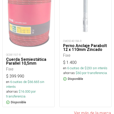
CM050401BA-R
Perno Anclaje Parabolt
12 x 110mm Zincado
Fixe
OC081107-R
Cuerda Semiestática
$
1.400
Parallel 10,5mm
en
6
cuotas de $
233
sin interés
Fixe
ahorras
$
60
por transferencia.
$
399.990
Disponible
en
6
cuotas de $
66.665
sin
interés
ahorras
$
16.000
por
transferencia.
Disponible
Ver más de la marca