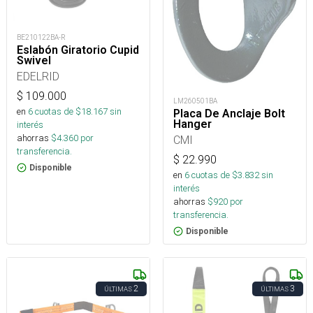
BE210122BA-R
Eslabón Giratorio Cupid
Swivel
EDELRID
$
109.000
LM260501BA
en
6
cuotas de $
18.167
sin
Placa De Anclaje Bolt
Hanger
interés
ahorras
$
4.360
por
CMI
transferencia.
$
22.990
Disponible
en
6
cuotas de $
3.832
sin
interés
ahorras
$
920
por
transferencia.
Disponible
2
3
ÚLTIMAS
ÚLTIMAS