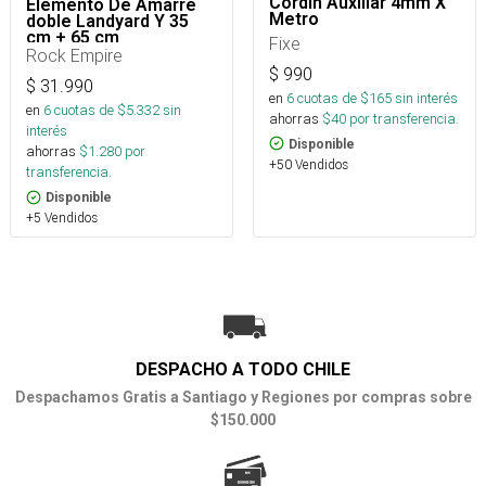
Cordín Auxiliar 4mm X
Elemento De Amarre
Metro
doble Landyard Y 35
cm + 65 cm
Fixe
Rock Empire
$
990
$
31.990
en
6
cuotas de $
165
sin interés
en
6
cuotas de $
5.332
sin
ahorras
$
40
por transferencia.
interés
Disponible
ahorras
$
1.280
por
+50 Vendidos
transferencia.
Disponible
+5 Vendidos
DESPACHO A TODO CHILE
Despachamos Gratis a Santiago y Regiones por compras sobre
$150.000