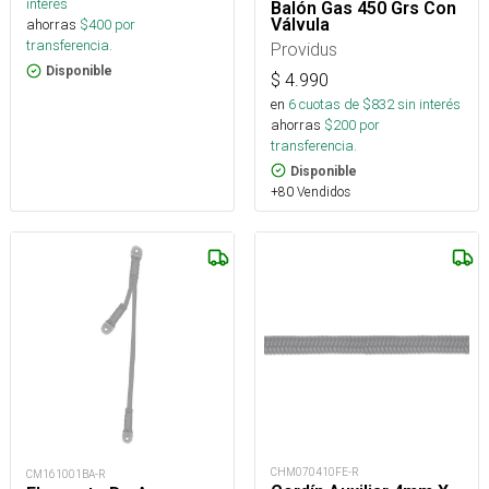
interés
Balón Gas 450 Grs Con
Válvula
ahorras
$
400
por
transferencia.
Providus
Disponible
$
4.990
en
6
cuotas de $
832
sin interés
ahorras
$
200
por
transferencia.
Disponible
+80 Vendidos
CHM070410FE-R
CM161001BA-R