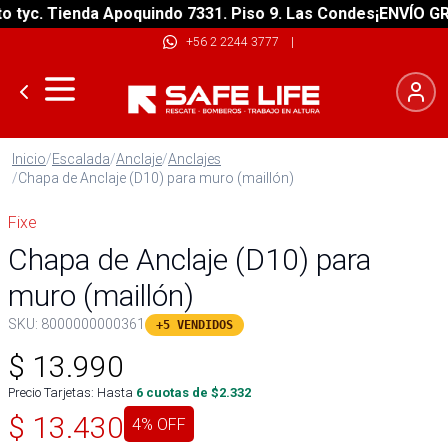
yc. Tienda Apoquindo 7331. Piso 9. Las Condes
¡ENVÍO GRATI
+56 2 2244 3777
|
Inicio
/
Escalada
/
Anclaje
/
Anclajes
/
Chapa de Anclaje (D10) para muro (maillón)
Fixe
Chapa de Anclaje (D10) para
muro (maillón)
SKU:
8000000000361
+5 VENDIDOS
$
13.990
Precio Tarjetas: Hasta
6
cuotas de $
2.332
$
13.430
4
% OFF