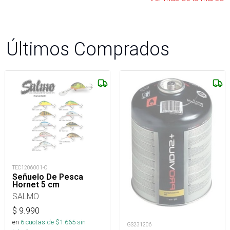
Últimos Comprados
TEC1206001-C
Señuelo De Pesca
Hornet 5 cm
SALMO
$
9.990
en
6
cuotas de $
1.665
sin
GS231206