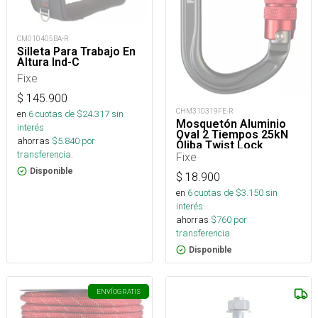
CM010405BA-R
Silleta Para Trabajo En
Altura Ind-C
Fixe
$
145.900
CHM310319FE-R
en
6
cuotas de $
24.317
sin
Mosquetón Aluminio
interés
Oval 2 Tiempos 25kN
ahorras
$
5.840
por
Óliba Twist Lock
transferencia.
Fixe
Disponible
$
18.900
en
6
cuotas de $
3.150
sin
interés
ahorras
$
760
por
transferencia.
Disponible
ENVÍO
GRATIS