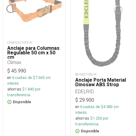
CHM102210FE-R
Anclaje para Columnas
Regulable 50 cm x 50
cm
Climax
$
45.990
BH180719GI-R
en
6
cuotas de $
7.665
sin
Anclaje Porta Material
interés
Dinosaw ABS Strop
ahorras
$
1.840
por
EDELRID
transferencia.
$
29.900
Disponible
en
6
cuotas de $
4.983
sin
interés
ahorras
$
1.200
por
transferencia.
Disponible