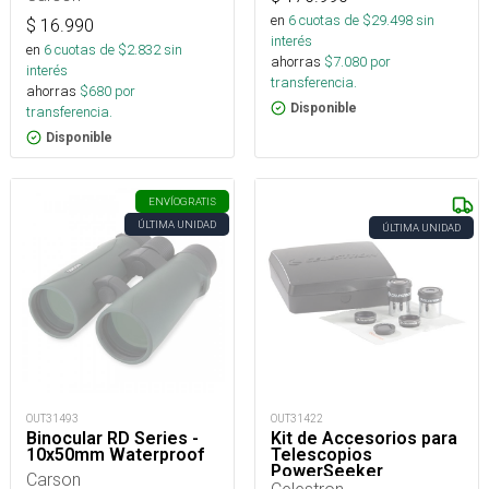
en
6
cuotas de $
29.498
sin
$
16.990
interés
en
6
cuotas de $
2.832
sin
ahorras
$
7.080
por
interés
transferencia.
ahorras
$
680
por
Disponible
transferencia.
Disponible
ENVÍO
GRATIS
ÚLTIMA UNIDAD
ÚLTIMA UNIDAD
OUT31493
OUT31422
Binocular RD Series -
Kit de Accesorios para
10x50mm Waterproof
Telescopios
PowerSeeker
Carson
Celestron