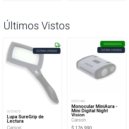
Últimos Vistos
ENVÍO
GRATIS
ÚLTIMA UNIDAD
ÚLTIMA UNIDAD
OUT31490
Monocular MiniAura -
Mini Digital Night
OUT34575
Vision
Lupa SureGrip de
Carson
Lectura
Carson
$
176.990