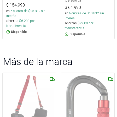
$
154.990
$
64.990
en
6
cuotas de $
25.832
sin
en
6
cuotas de $
10.832
sin
interés
interés
ahorras
$
6.200
por
ahorras
$
2.600
por
transferencia.
transferencia.
Disponible
Disponible
Más de la marca