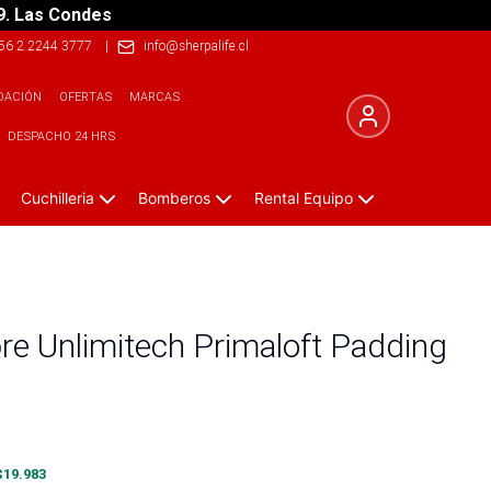
9. Las Condes
56 2 2244 3777
|
info@sherpalife.cl
DACIÓN
OFERTAS
MARCAS
DESPACHO 24 HRS
Cuchilleria
Bomberos
Rental Equipo
e Unlimitech Primaloft Padding
$
19.983