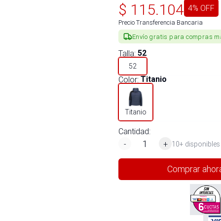
$
115.104
4
% OFF
Precio Transferencia Bancaria
Envío gratis para compras m
Talla
:
52
52
Color
:
Titanio
Titanio
Cantidad:
-
+
10+ disponibles
Comprar ahor