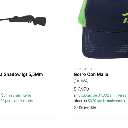
GILI200425FE
na Shadow Igt 5,5Mm
Gorro Con Malla
DAIWA
$
7.990
 $
54.998
sin interés
en
6
cuotas de $
1.332
sin interés
200
por transferencia.
ahorras
$
320
por transferencia.
Disponible