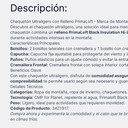
Descripción:
Chaquetón Ultraligero con Relleno PrimaLoft - Marca de Mont
Descubre el chaquetón ultraligero, una solución ideal para mant
chaquetón combina un
relleno PrimaLoft Black Insulation Hi-
durante actividades intensas en la montaña.
Características Principales
Bolsillos:
2 bolsillos laterales con cremallera y 1 bolsillo con 
Capucha:
Capucha fija ajustable para protegerte del viento y la
Puños:
Puños elásticos para un ajuste cómodo y evitar la entrad
Cremallera Frontal:
Cremallera frontal con solapa interior cort
Beneficios Clave
Con este chaquetón ultraligero, disfruta de
comodidad asegu
compresibilidad
te permite usarlo según sea necesario y guarda
Detalles Técnicos
Categorías:
Ropa de montaña, ropa de invierno, chaquetones.
Tecnología:
CMP for Planet, repelente al agua, Primaloft Black 
Peso:
Ligero, ideal para actividades que requieren movilidad.
Código de Producto:
34Z1917.
Compra ahora y experimenta la comodidad y el calor que te bri
en climas fríos.