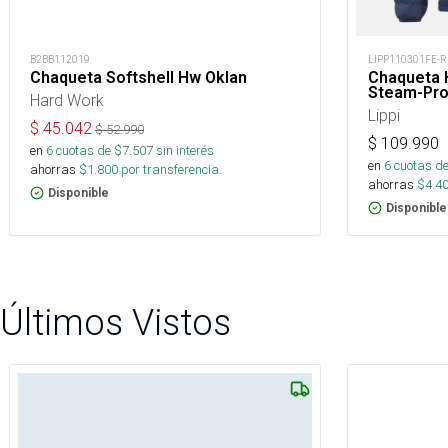
B2BB112019
LIPP110301FE-R
Chaqueta Softshell Hw Oklan
Chaqueta
Steam-Pro
Hard Work
Lippi
$
45.042
$
52.990
$
109.990
en
6
cuotas de $
7.507
sin interés
en
6
cuotas de
ahorras
$
1.800
por transferencia.
ahorras
$
4.4
Disponible
Disponible
Últimos Vistos