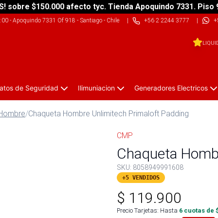
S! sobre $150.000 afecto tyc. Tienda Apoquindo 7331. Piso 
9:00
-
Apoquindo 7331 Of 918 - Santiago - Chile
|
+56 2 2244 3777
|
+
LIQUI
atos de Seguridad
Ilimuniacion
Generadores Electricos
 Hombre
/
Chaqueta Hombre Unlimitech Primaloft Padding
CMP
Chaqueta Hombr
SKU:
8058949991608
+5 VENDIDOS
$
119.900
Precio Tarjetas: Hasta
6
cuotas de 