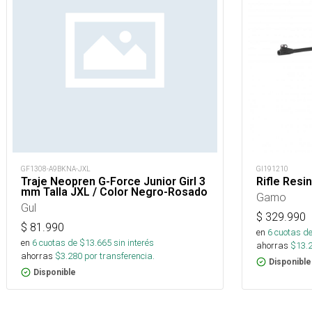
GF1308-A9BKNA-JXL
GI191210
Traje Neopren G-Force Junior Girl 3
Rifle Resi
mm Talla JXL / Color Negro-Rosado
Gamo
Gul
$
329.990
$
81.990
en
6
cuotas de
en
6
cuotas de $
13.665
sin interés
ahorras
$
13.
ahorras
$
3.280
por transferencia.
Disponible
Disponible