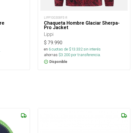
LIPP100308FE-R
re
Chaqueta Hombre Glaciar Sherpa-
Pro Jacket
Lippi
$
79.990
s
en
6
cuotas de $
13.332
sin interés
.
ahorras
$
3.200
por transferencia.
Disponible