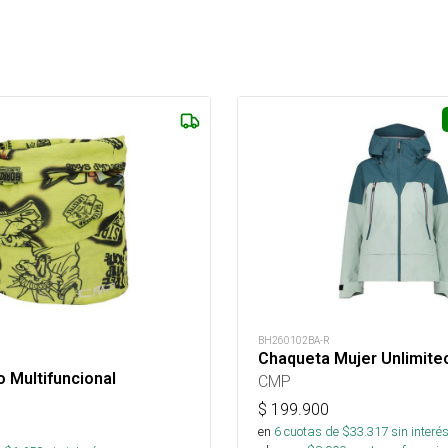
BH260102BA-R
Chaqueta Mujer Unlimite
o Multifuncional
CMP
$
199.900
en
6
cuotas de $
33.317
sin interé