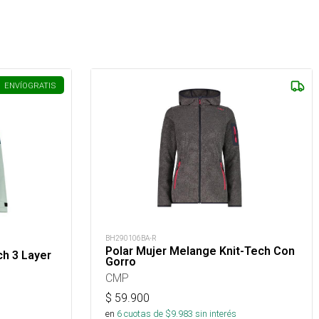
ENVÍO
GRATIS
BH290106BA-R
Polar Mujer Melange Knit-Tech Con
ch 3 Layer
Gorro
CMP
$
59.900
s
en
6
cuotas de $
9.983
sin interés