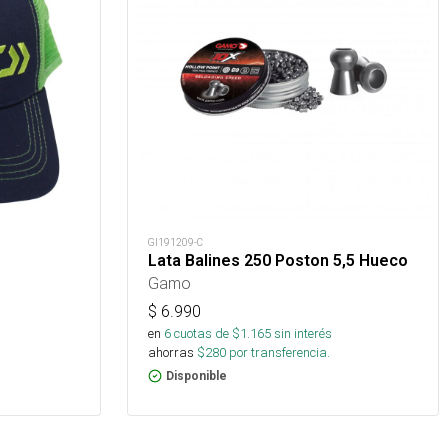
GI191209-C
Lata Balines 250 Poston 5,5 Hueco
Gamo
$
6.990
en
6
cuotas de $
1.165
sin interés
ahorras
$
280
por transferencia.
Disponible