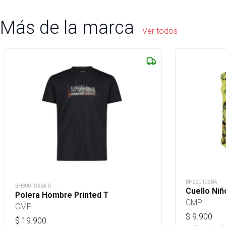
Más de la marca
Ver todos
BH260106BA
BH300103BA-R
Cuello Niñ
Polera Hombre Printed T
CMP
CMP
$
9.900
$
19.900