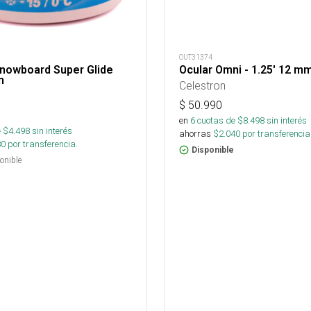
OUT31374
Snowboard Super Glide
Ocular Omni - 1.25' 12 m
m
Celestron
$
50.990
en
6
cuotas de $
8.498
sin interés
 $
4.498
sin interés
ahorras
$
2.040
por transferencia
80
por transferencia.
Disponible
onible