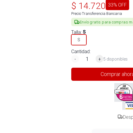
$
14.720
33
% OFF
Precio Transferencia Bancaria
Envío gratis para compras m
Talla
:
S
S
Cantidad:
-
+
5 disponibles
Comprar ahor
Desp