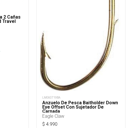
ra 2 Cañas
 Travel
s
.
LM060719BA
Anzuelo De Pesca Baitholder Down
Eye Offset Con Sujetador De
Carnada
Eagle Claw
$
4.990