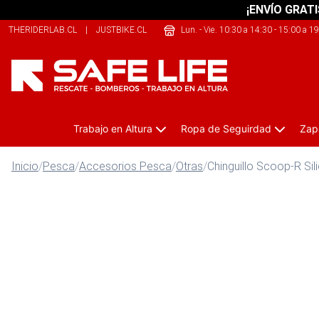
¡ENVÍO GRATI
THERIDERLAB.CL
|
JUSTBIKE.CL
|
ONEKAYAK.CL
Lun. - Vie. 10:30 a 14:30 - 15:00 a 1
Trabajo en Altura
Ropa de Seguirdad
Zap
Inicio
/
Pesca
/
Accesorios Pesca
/
Otras
/
Chinguillo Scoop-R Sil