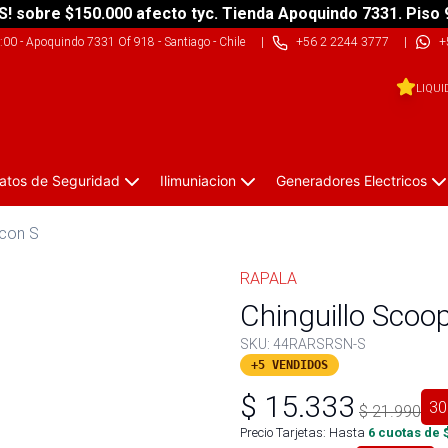
S! sobre $150.000 afecto tyc. Tienda Apoquindo 7331. Piso 
9:00
-
Apoquindo 7331 Of 918 - Santiago - Chile
|
+56 2 2244 3777
|
+
LIQUI
atos de Seguridad
Ilimuniacion
Generadores Electricos
icon S
RAPALA
Chinguillo Scoop
SKU:
44RARSRSN-S
+5 VENDIDOS
$
15.333
30
$
21.990
Precio Tarjetas: Hasta
6
cuotas de 