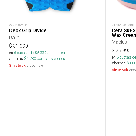
22282026BARB
21482026BARB
Deck Grip Divide
Cera Ski-
Wax Crea
Balin
Maplus
$
31.990
$
26.990
en
6
cuotas de $
5.332
sin interés
en
6
cuotas de
ahorras
$
1.280
por transferencia.
ahorras
$
1.0
disponible
Sin stock
disp
Sin stock