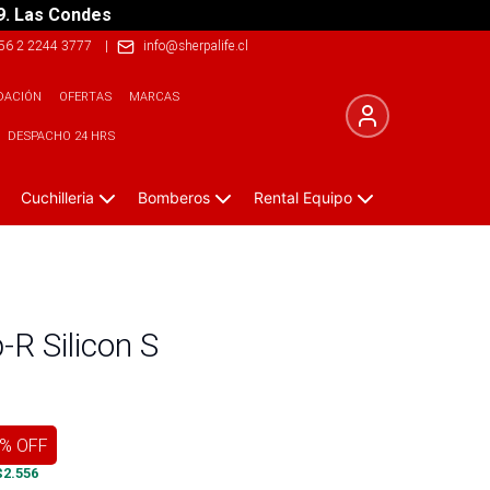
9. Las Condes
56 2 2244 3777
|
info@sherpalife.cl
DACIÓN
OFERTAS
MARCAS
DESPACHO 24 HRS
Cuchilleria
Bomberos
Rental Equipo
-R Silicon S
% OFF
$
2.556