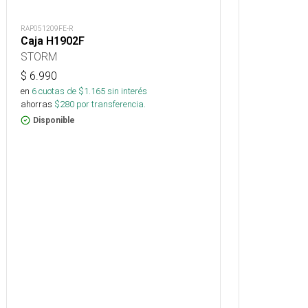
RAP051209FE-R
Caja H1902F
STORM
$
6.990
en
6
cuotas de $
1.165
sin interés
ahorras
$
280
por transferencia.
Disponible