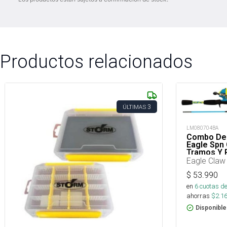
Productos relacionados
3
ÚLTIMAS
LM080704BA
Combo De 
Eagle Spn 
Tramos Y 
Eagle Claw
$
53.990
en
6
cuotas de
ahorras
$
2.1
Disponible