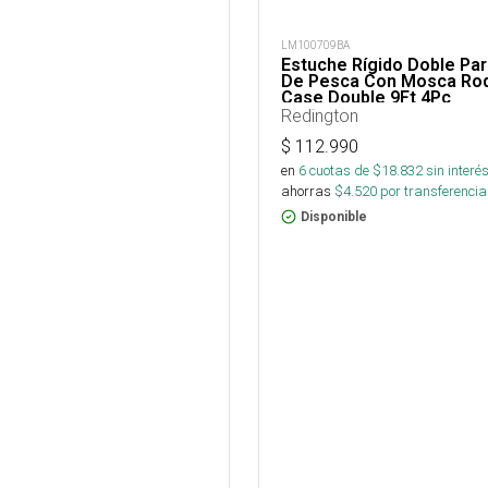
LM100709BA
Estuche Rígido Doble Pa
De Pesca Con Mosca Rod
Case Double 9Ft 4Pc
Redington
$
112.990
en
6
cuotas de $
18.832
sin interé
ahorras
$
4.520
por transferencia
Disponible