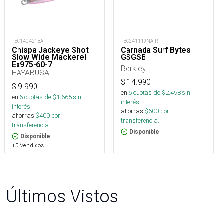
TEC140421BA
TEC241110NA-R
Chispa Jackeye Shot
Carnada Surf Bytes
Slow Wide Mackerel
GSGSB
Ex975-60-7_
Berkley
HAYABUSA
$
14.990
$
9.990
en
6
cuotas de $
2.498
sin
en
6
cuotas de $
1.665
sin
interés
interés
ahorras
$
600
por
ahorras
$
400
por
transferencia.
transferencia.
Disponible
Disponible
+5 Vendidos
Últimos Vistos