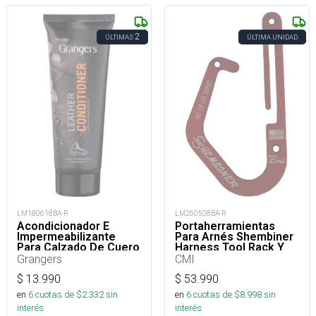
2
ÚLTIMAS
ÚLTIMA UNIDAD
LM180618BA-R
LM260508BA-R
Acondicionador E
Portaherramientas
Impermeabilizante
Para Arnés Shembiner
Para Calzado De Cuero
Harness Tool Rack Y
75 Ml
Arborismo
Grangers
CMI
$
13.990
$
53.990
en
6
cuotas de $
2.332
sin
en
6
cuotas de $
8.998
sin
interés
interés