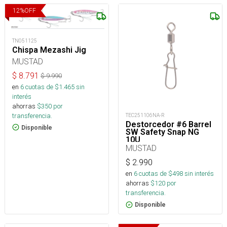
12
%
OFF
TN051125
Chispa Mezashi Jig
MUSTAD
$
8.791
$
9.990
en
6
cuotas de $
1.465
sin
interés
ahorras
$
350
por
transferencia.
TEC251106NA-R
Destorcedor #6 Barrel
Disponible
SW Safety Snap NG
10U
MUSTAD
$
2.990
en
6
cuotas de $
498
sin interés
ahorras
$
120
por
transferencia.
Disponible