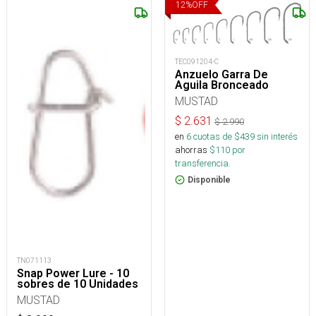
12
%
OFF
TEC091204-C
Anzuelo Garra De
Aguila Bronceado
MUSTAD
$
2.631
$
2.990
en
6
cuotas de $
439
sin interés
ahorras
$
110
por
transferencia.
Disponible
TN071113
Snap Power Lure - 10
sobres de 10 Unidades
MUSTAD