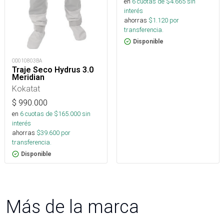
en
6
cuotas de $
4.665
sin
interés
ahorras
$
1.120
por
transferencia.
Disponible
OD010803BA
Traje Seco Hydrus 3.0
Meridian
Kokatat
$
990.000
en
6
cuotas de $
165.000
sin
interés
ahorras
$
39.600
por
transferencia.
Disponible
Más de la marca