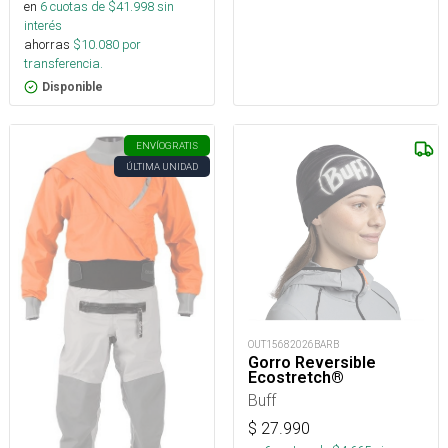
en
6
cuotas de $
41.998
sin
interés
ahorras
$
10.080
por
transferencia.
Disponible
ENVÍO
GRATIS
ÚLTIMA UNIDAD
OUT15682026BARB
Gorro Reversible
Ecostretch®
Buff
$
27.990