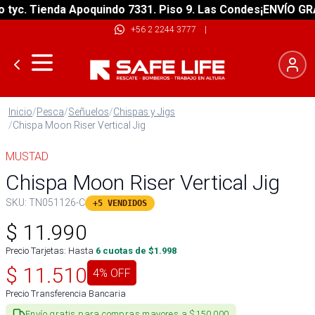
c. Tienda Apoquindo 7331. Piso 9. Las Condes
¡ENVÍO GRATIS
+56 2 2244 3777
|
Inicio
/
Pesca
/
Señuelos
/
Chispas y Jigs
/
Chispa Moon Riser Vertical Jig
MUSTAD
Chispa Moon Riser Vertical Jig
SKU:
TN051126-C
+5 VENDIDOS
$
11.990
Precio Tarjetas: Hasta
6
cuotas de $
1.998
$
11.510
4
% OFF
Precio Transferencia Bancaria
Envío gratis para compras mayores a $150.000