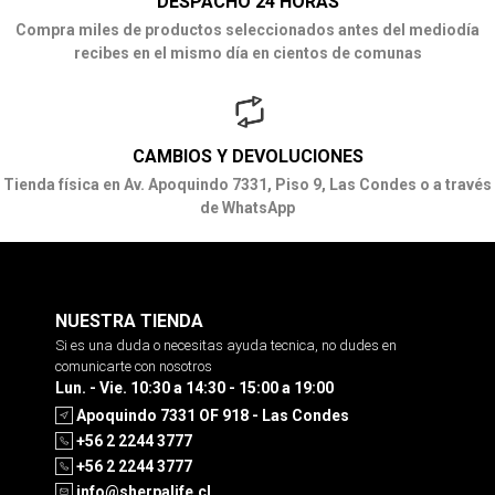
DESPACHO 24 HORAS
Compra miles de productos seleccionados antes del mediodía
recibes en el mismo día en cientos de comunas
CAMBIOS Y DEVOLUCIONES
Tienda física en Av. Apoquindo 7331, Piso 9, Las Condes o a través
de WhatsApp
NUESTRA TIENDA
Si es una duda o necesitas ayuda tecnica, no dudes en
comunicarte con nosotros
Lun. - Vie. 10:30 a 14:30 - 15:00 a 19:00
Apoquindo 7331 OF 918 - Las Condes
+56 2 2244 3777
+56 2 2244 3777
info@sherpalife.cl