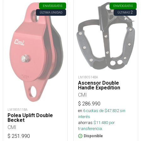
ENVÍO
GRATIS
ENVÍO
GRATIS
2
ÚLTIMA UNIDAD
ÚLTIMAS
LM180514BA
Ascensor Double
Handle Expedition
CMI
$
286.990
LM180511BA
en
6
cuotas de $
47.832
sin
Polea Uplift Double
interés
Becket
ahorras
$
11.480
por
CMI
transferencia.
$
251.990
Disponible