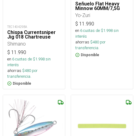
Señuelo Flat Heavy
Minnow 60MM/7,5G
Yo-Zuri
$
11.990
TEC140429BA
en
6
cuotas de $
1.998
sin
Chispa Currentsniper
interés
Jig 018 Chartreuse
ahorras
$
480
por
Shimano
transferencia.
$
11.990
Disponible
en
6
cuotas de $
1.998
sin
interés
ahorras
$
480
por
transferencia.
Disponible