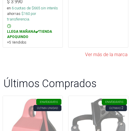
$
3.990
en
6
cuotas de $
665
sin interés
ahorras
$
160
por
transferencia.
LLEGA MAÑANA✔️TIENDA
APOQUINDO
+5 Vendidos
Ver más de la marca
Últimos Comprados
ENVÍO
GRATIS
ENVÍO
GRATIS
2
ÚLTIMA UNIDAD
ÚLTIMAS