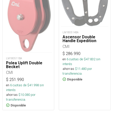
LM180514BA
Ascensor Double
Handle Expedition
CMI
$
286.990
LM180511BA
en
6
cuotas de $
47.832
sin
Polea Uplift Double
interés
Becket
ahorras
$
11.480
por
CMI
transferencia.
$
251.990
Disponible
en
6
cuotas de $
41.998
sin
interés
ahorras
$
10.080
por
transferencia.
Disponible