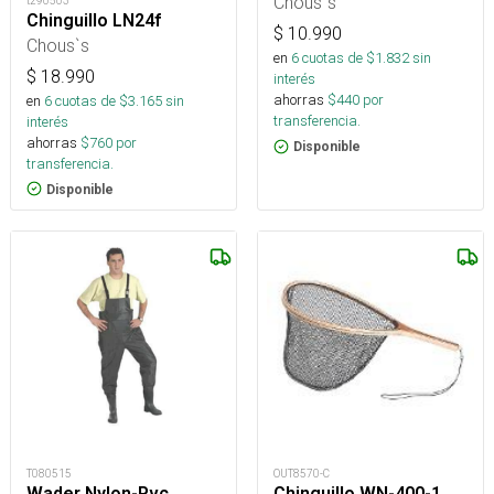
Chous`s
t290503
Chinguillo LN24f
$
10.990
Chous`s
en
6
cuotas de $
1.832
sin
$
18.990
interés
ahorras
$
440
por
en
6
cuotas de $
3.165
sin
transferencia.
interés
ahorras
$
760
por
Disponible
transferencia.
Disponible
T080515
OUT8570-C
Wader Nylon-Pvc
Chinguillo WN-400-1