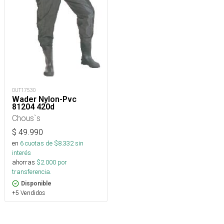
OUT17530
Wader Nylon-Pvc
81204 420d
Chous`s
$
49.990
en
6
cuotas de $
8.332
sin
interés
ahorras
$
2.000
por
transferencia.
Disponible
+5 Vendidos