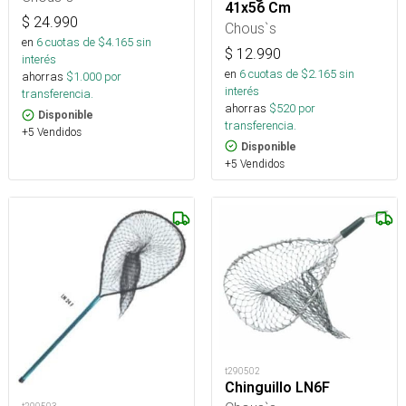
41x56 Cm
$
24.990
Chous`s
en
6
cuotas de $
4.165
sin
$
12.990
interés
en
6
cuotas de $
2.165
sin
ahorras
$
1.000
por
interés
transferencia.
ahorras
$
520
por
Disponible
transferencia.
+5 Vendidos
Disponible
+5 Vendidos
t290502
Chinguillo LN6F