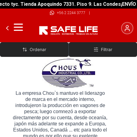
to tyc. Tienda Apoquindo 7331. Piso 9. Las Condes
¡ENVÍO G
+56 2 2244 3777
|
Chous`s
Ordenar
Filtrar
La empresa Chou`s mantuvo el liderazgo
de marca en el mercado interno,
introdujeron la producción en vagones de
pesca; luego comnezó a exportar
directamente por su cuenta, desde oceanía,
japón más adelante se expande a Europa,
Estados Unidos, Canadá ... etc para todo el
mundo es por ello que su exelente