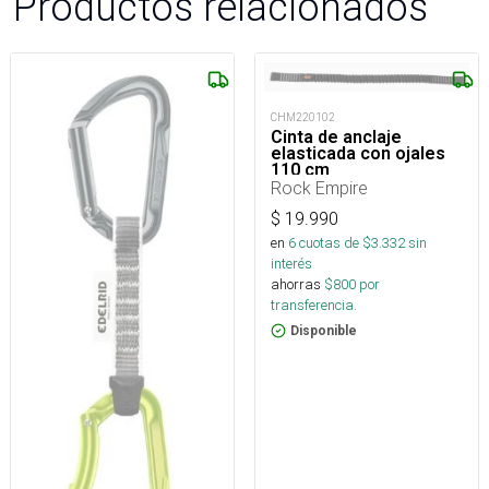
Productos relacionados
CHM220102
Cinta de anclaje
elasticada con ojales
110 cm
Rock Empire
$
19.990
en
6
cuotas de $
3.332
sin
interés
ahorras
$
800
por
transferencia.
Disponible