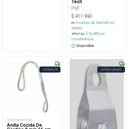
Tech
PMI
$
411.990
en
6
cuotas de $
68.665
sin
interés
ahorras
$
16.480
por
transferencia.
Disponible
3
ÚLTIMAS
ÚLTIMA UNIDAD
OUTchimon091405
Anilla Cocida De