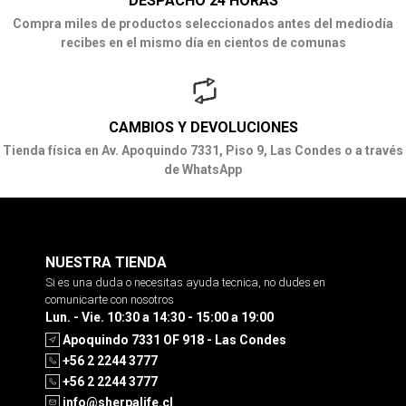
DESPACHO 24 HORAS
Compra miles de productos seleccionados antes del mediodía
recibes en el mismo día en cientos de comunas
CAMBIOS Y DEVOLUCIONES
Tienda física en Av. Apoquindo 7331, Piso 9, Las Condes o a través
de WhatsApp
NUESTRA TIENDA
Si es una duda o necesitas ayuda tecnica, no dudes en
comunicarte con nosotros
Lun. - Vie. 10:30 a 14:30 - 15:00 a 19:00
Apoquindo 7331 OF 918 - Las Condes
+56 2 2244 3777
+56 2 2244 3777
info@sherpalife.cl