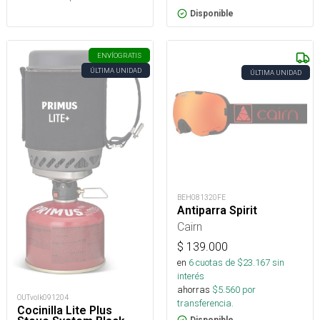
Disponible
ENVÍO
GRATIS
ÚLTIMA UNIDAD
ÚLTIMA UNIDAD
BEH081320FE
Antiparra Spirit
Cairn
$
139.000
en
6
cuotas de $
23.167
sin
interés
ahorras
$
5.560
por
OUTvolk091204
transferencia.
Cocinilla Lite Plus