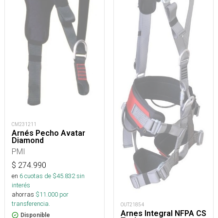
CM231211
Arnés Pecho Avatar
Diamond
PMI
$
274.990
en
6
cuotas de $
45.832
sin
interés
ahorras
$
11.000
por
transferencia.
OUT21854
Arnes Integral NFPA CS
Disponible