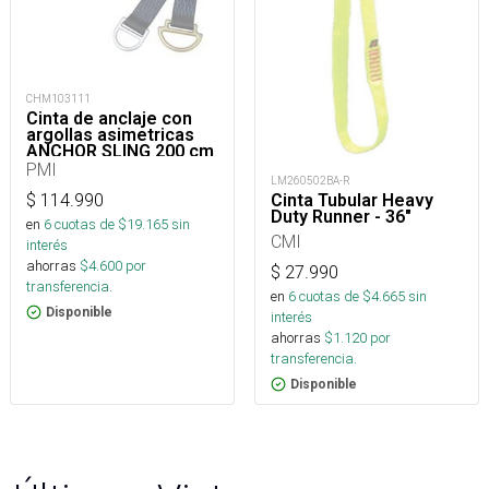
CHM103111
Cinta de anclaje con
argollas asimetricas
ANCHOR SLING 200 cm
26.1kN
PMI
LM260502BA-R
$
114.990
Cinta Tubular Heavy
Duty Runner - 36"
en
6
cuotas de $
19.165
sin
CMI
interés
ahorras
$
4.600
por
$
27.990
transferencia.
en
6
cuotas de $
4.665
sin
Disponible
interés
ahorras
$
1.120
por
transferencia.
Disponible