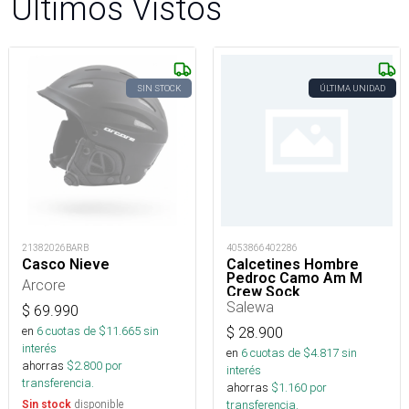
Últimos Vistos
SIN STOCK
ÚLTIMA UNIDAD
21382026BARB
4053866402286
Casco Nieve
Calcetines Hombre
Pedroc Camo Am M
Arcore
Crew Sock
Salewa
$
69.990
en
6
cuotas de $
11.665
sin
$
28.900
interés
en
6
cuotas de $
4.817
sin
ahorras
$
2.800
por
interés
transferencia.
ahorras
$
1.160
por
disponible
transferencia.
Sin stock