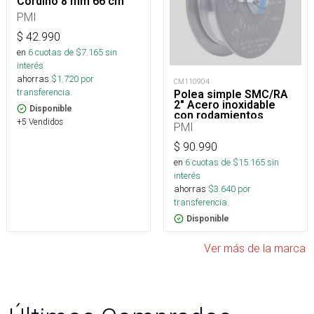
Cordino 8 mm 66 cm
PMI
$
42.990
en
6
cuotas de $
7.165
sin
interés
ahorras
$
1.720
por
CM110904
transferencia.
Polea simple SMC/RA
2″ Acero inoxidable
Disponible
con rodamientos
+5 Vendidos
NFPA-T
PMI
$
90.990
en
6
cuotas de $
15.165
sin
interés
ahorras
$
3.640
por
transferencia.
Disponible
Ver más de la marca