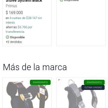
Stove System Black
Disponible
Primus
$
169.000
en
6
cuotas de $
28.167
sin
interés
ahorras
$
6.760
por
transferencia.
Disponible
+5 Vendidos
Más de la marca
ENVÍO
GRATIS
ENVÍO
GRATIS
ÚLTIMA UNIDAD