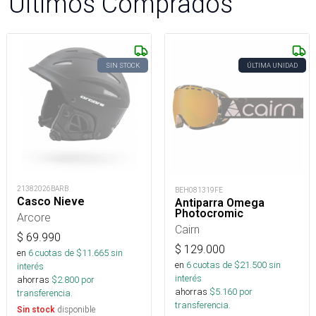
Últimos Comprados
SIN STOCK
ÚLTIMA UNIDAD
21382026BARB
BEH081319FE
Casco Nieve
Antiparra Omega
Photocromic
Arcore
Cairn
$
69.990
$
129.000
en
6
cuotas de $
11.665
sin
en
6
cuotas de $
21.500
sin
interés
interés
ahorras
$
2.800
por
ahorras
$
5.160
por
transferencia.
transferencia.
disponible
Sin stock