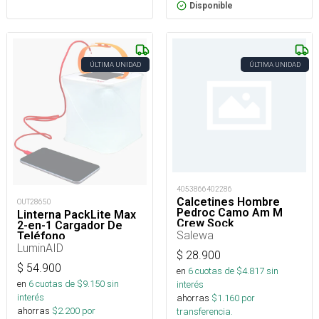
Disponible
ÚLTIMA UNIDAD
ÚLTIMA UNIDAD
4053866402286
Calcetines Hombre
OUT28650
Pedroc Camo Am M
Linterna PackLite Max
Crew Sock
2-en-1 Cargador De
Salewa
Teléfono
LuminAID
$
28.900
$
54.900
en
6
cuotas de $
4.817
sin
en
6
cuotas de $
9.150
sin
interés
interés
ahorras
$
1.160
por
ahorras
$
2.200
por
transferencia.