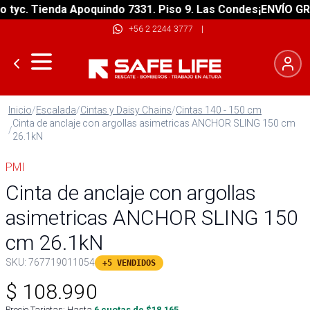
c. Tienda Apoquindo 7331. Piso 9. Las Condes
¡ENVÍO GRATIS
+56 2 2244 3777
|
Inicio
/
Escalada
/
Cintas y Daisy Chains
/
Cintas 140 - 150 cm
Cinta de anclaje con argollas asimetricas ANCHOR SLING 150 cm
/
26.1kN
PMI
Cinta de anclaje con argollas
asimetricas ANCHOR SLING 150
cm 26.1kN
SKU:
767719011054
+5 VENDIDOS
$
108.990
Precio Tarjetas: Hasta
6
cuotas de $
18.165