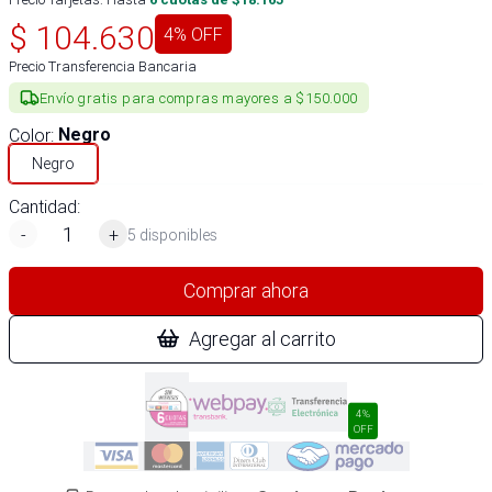
$
104.630
4
% OFF
Precio Transferencia Bancaria
Envío gratis para compras mayores a $150.000
Color
:
Negro
Negro
Cantidad:
-
+
5 disponibles
Comprar ahora
Agregar al carrito
4%
OFF