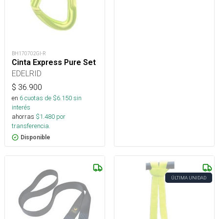
BH170702GI-R
Cinta Express Pure Set
EDELRID
$
36.900
en
6
cuotas de $
6.150
sin
interés
ahorras
$
1.480
por
transferencia.
Disponible
ÚLTIMA UNIDAD