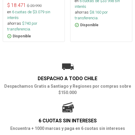
en
6
cuotas de $
33.998
sin
$
18.471
$
20.990
interés
en
6
cuotas de $
3.079
sin
ahorras
$
8.160
por
interés
transferencia.
ahorras
$
740
por
Disponible
transferencia.
Disponible
DESPACHO A TODO CHILE
Despachamos Gratis a Santiago y Regiones por compras sobre
$150.000
6 CUOTAS SIN INTERESES
Encuentra + 1000 marcas y paga en 6 cuotas sin intereses