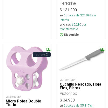
Peregrine
$
131.990
en
6
cuotas de $
21.998
sin
interés
ahorras
$
5.280
por
transferencia.
Disponible
2
ÚLTIMAS
VIC150410BA-R
Cuchillo Pescado, Hoja
Flex, Fibrox
Victorinox
LM270509BA
$
34.900
Micro Polea Double
Tie-In
en
6
cuotas de $
5.817
sin