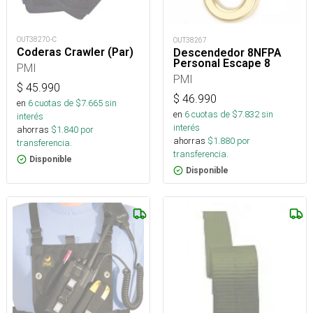
OUT38270-C
OUT38267
Coderas Crawler (Par)
Descendedor 8NFPA
Personal Escape 8
PMI
PMI
$
45.990
$
46.990
en
6
cuotas de $
7.665
sin
en
6
cuotas de $
7.832
sin
interés
interés
ahorras
$
1.840
por
ahorras
$
1.880
por
transferencia.
transferencia.
Disponible
Disponible