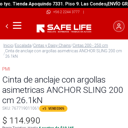
c. Tienda Apoquindo 7331. Piso 9. Las Condes
¡ENVÍO GRATIS
+56 2 2244 3777
|
Inicio
/
Escalada
/
Cintas y Daisy Chains
/
Cintas 200 - 250 cm
Cinta de anclaje con argollas asimetricas ANCHOR SLING 200 cm
/
26.1kN
PMI
Cinta de anclaje con argollas
asimetricas ANCHOR SLING 200
cm 26.1kN
SKU:
767719011061
+5 VENDIDOS
$
114.990
Precio Tarjetas: Hasta
6
cuotas de $
19.165