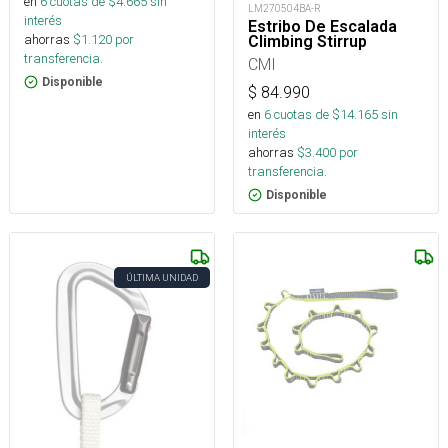
en
6
cuotas de $
4.665
sin
LM270504BA-R
interés
Estribo De Escalada
ahorras
$
1.120
por
Climbing Stirrup
transferencia.
CMI
Disponible
$
84.990
en
6
cuotas de $
14.165
sin
interés
ahorras
$
3.400
por
transferencia.
Disponible
ÚLTIMA UNIDAD