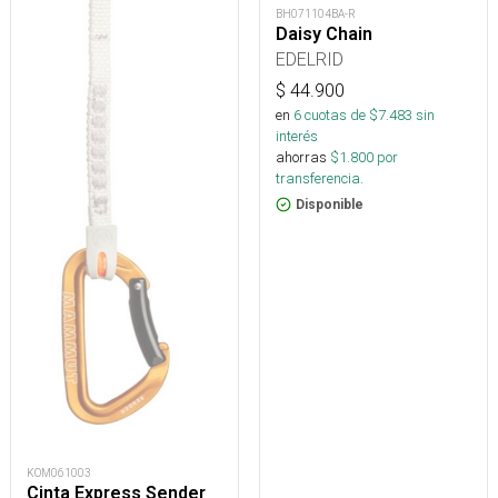
BH071104BA-R
Daisy Chain
EDELRID
$
44.900
en
6
cuotas de $
7.483
sin
interés
ahorras
$
1.800
por
transferencia.
Disponible
KOM061003
Cinta Express Sender