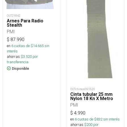
OUT21842
Arnes Para Radio
Stealth
PMI
$
87.990
en
6
cuotas de $
14.665
sin
interés
ahorras
$
3.520
por
transferencia.
Disponible
OUTchimon091520
Cinta tubular 25 mm
Nylon 18 Kn X Metro
PMI
$
4.990
en
6
cuotas de $
832
sin interés
ahorras
$
200
por