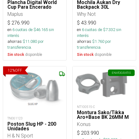
Plancha Digital World
Mochila Aukan Dry
Cup Para Encerado
Backpack 30L
Maplus
Why Not
$
276.990
$
43.990
en
6
cuotas de $
46.165
sin
en
6
cuotas de $
7.332
sin
interés
interés
ahorras
$
11.080
por
ahorras
$
1.760
por
transferencia.
transferencia.
disponible
disponible
Sin stock
Sin stock
12
%
OFF
ENVÍO
GRATIS
NT100515-C
Montura Sako/Tikka
Aro+Base BK 26MM M
TN061123
Konus
Poston Slug HP - 200
Unidades
$
203.990
H & N Sport