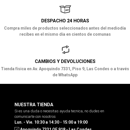
DESPACHO 24 HORAS
Compra miles de productos seleccionados antes del mediodía
recibes en el mismo día en cientos de comunas
CAMBIOS Y DEVOLUCIONES
Tienda física en Av. Apoquindo 7331, Piso 9, Las Condes o a través
de WhatsApp
NUESTRA TIENDA
Si es una duda o necesitas ayuda tecnica, no dudes en
comunicarte con nosotros
Lun. - Vie. 10:30 a 14:30 - 15:00 a 19:00
Apoquindo 7331 OF 918 - Las Condes