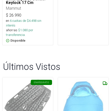
Keylock 17 Cm
Mammut
$
26.990
en
6
cuotas de $
4.498
sin
interés
ahorras
$
1.080
por
transferencia.
Disponible
Últimos Vistos
ENVÍO
GRATIS