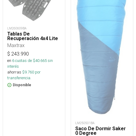
LM260609BA
Tablas De
Recuperación 4x4 Lite
Maxtrax
$
243.990
en
6
cuotas de $
40.665
sin
interés
ahorras
$
9.760
por
transferencia.
Disponible
LM250501BA
Saco De Dormir Saker
0 Degree