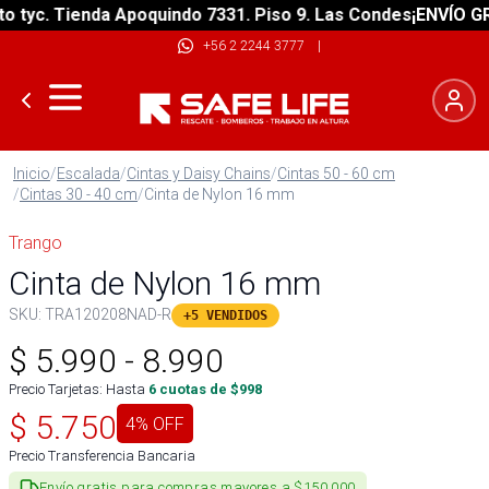
yc. Tienda Apoquindo 7331. Piso 9. Las Condes
¡ENVÍO GRATI
+56 2 2244 3777
|
Inicio
/
Escalada
/
Cintas y Daisy Chains
/
Cintas 50 - 60 cm
/
Cintas 30 - 40 cm
/
Cinta de Nylon 16 mm
Trango
Cinta de Nylon 16 mm
SKU:
TRA120208NAD-R
+5 VENDIDOS
$
5.990
-
8.990
Precio Tarjetas: Hasta
6
cuotas de $
998
$
5.750
4
% OFF
Precio Transferencia Bancaria
Envío gratis para compras mayores a $150.000