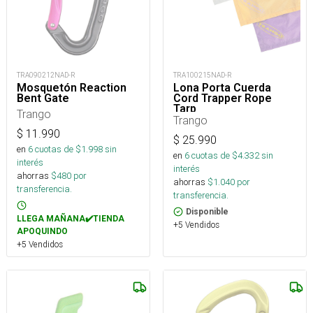
TRA090212NAD-R
TRA100215NAD-R
Mosquetón Reaction
Lona Porta Cuerda
Bent Gate
Cord Trapper Rope
Tarp
Trango
Trango
$
11.990
$
25.990
en
6
cuotas de $
1.998
sin
en
6
cuotas de $
4.332
sin
interés
interés
ahorras
$
480
por
ahorras
$
1.040
por
transferencia.
transferencia.
Disponible
LLEGA MAÑANA✔️TIENDA
+5 Vendidos
APOQUINDO
+5 Vendidos