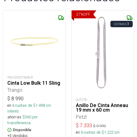
27
%
OFF
3
ÚLTIMAS
TRA120207NAD-R
Cinta Low Bulk 11 Sling
Trango
$
8.990
OUT278
Anillo De Cinta Anneau
en
6
cuotas de $
1.498
sin
19 mm x 60 cm
interés
Petzl
ahorras
$
360
por
transferencia.
$
7.333
$
9.990
Disponible
en
6
cuotas de $
1.222
sin
+5 Vendidos