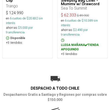
Clip
Sleeping Bag Liner -
Mummy w/ Drawcord
Trango
Sea To Summit
$
124.990
$
62.333
$
89.900
en
6
cuotas de $
20.832
sin
en
6
cuotas de $
10.389
sin
interés
interés
ahorras
$
5.000
por
ahorras
$
2.490
por
transferencia.
transferencia.
Disponible
+5 Vendidos
LLEGA MAÑANA✔️TIENDA
APOQUINDO
+5 Vendidos
DESPACHO A TODO CHILE
Despachamos Gratis a Santiago y Regiones por compras sobre
$150.000