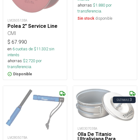
ahorras
$
1.880
por
transferencia.
disponible
Sin stock
LM260513BA
Polea 2" Service Line
CMI
$
67.990
en
6
cuotas de $
11.332
sin
interés
ahorras
$
2.720
por
transferencia.
Disponible
3
ÚLTIMAS
LM030703BA
Olla De Titanio
LM280507BA
Ultraliviana Para