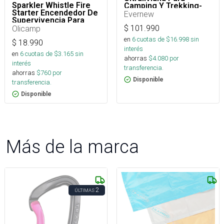
Sparkler Whistle Fire
Camping Y Trekking-
Starter Encendedor De
600 Ml
Evernew
Supervivencia Para
Camping
Olicamp
$
101.990
en
6
cuotas de $
16.998
sin
$
18.990
interés
en
6
cuotas de $
3.165
sin
ahorras
$
4.080
por
interés
transferencia.
ahorras
$
760
por
Disponible
transferencia.
Disponible
Más de la marca
2
ÚLTIMAS