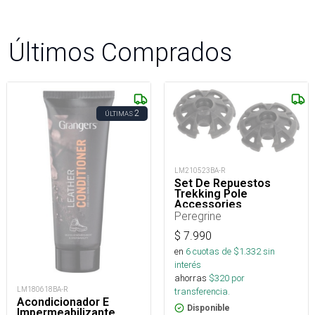
Últimos Comprados
2
ÚLTIMAS
LM210523BA-R
Set De Repuestos
Trekking Pole
Accessories
Peregrine
$
7.990
en
6
cuotas de $
1.332
sin
interés
ahorras
$
320
por
LM180618BA-R
transferencia.
Acondicionador E
Disponible
Impermeabilizante