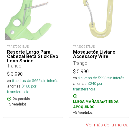
TRA170201NAD
TRA200217NAD
Resorte Largo Para
Mosquetón Liviano
Cabezal Beta Stick Evo
Accessory Wire
Long Spring
Trango
Trango
$
5.990
$
3.990
en
6
cuotas de $
998
sin interés
en
6
cuotas de $
665
sin interés
ahorras
$
240
por
ahorras
$
160
por
transferencia.
transferencia.
Disponible
LLEGA MAÑANA✔️TIENDA
+5 Vendidos
APOQUINDO
+5 Vendidos
Ver más de la marca