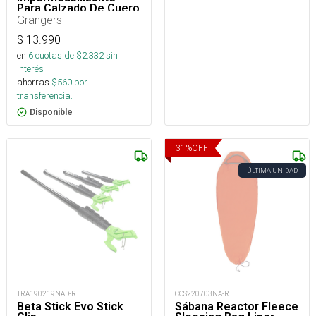
Para Calzado De Cuero
75 Ml
Grangers
$
13.990
en
6
cuotas de $
2.332
sin
interés
ahorras
$
560
por
transferencia.
Disponible
31
%
OFF
ÚLTIMA UNIDAD
TRA190219NAD-R
COS220703NA-R
Beta Stick Evo Stick
Sábana Reactor Fleece