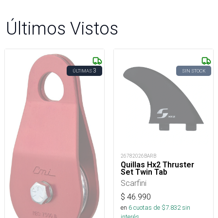
Últimos Vistos
3
ÚLTIMAS
SIN STOCK
26782026BARB
Quillas Hx2 Thruster
Set Twin Tab
Scarfini
$
46.990
en
6
cuotas de $
7.832
sin
interés