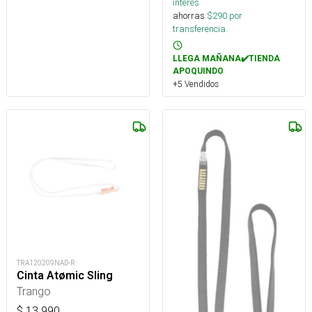
interés
ahorras
$
290
por
transferencia.
LLEGA MAÑANA✔️TIENDA
APOQUINDO
+5 Vendidos
TRA120209NAD-R
Cinta Atømic Sling
Trango
$
13.990