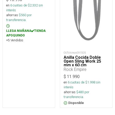
en
6
cuotas de $
2.332
sin
interés
ahorras
$
560
por
transferencia.
LLEGA MAÑANA✔️TIENDA
APOQUINDO
+5 Vendidos
OUTchimon091505
Anilla Cocida Doble
Open Sling Work 25
mm x 60 cm
Rock Empire
$
11.990
en
6
cuotas de $
1.998
sin
interés
ahorras
$
480
por
transferencia.
Disponible