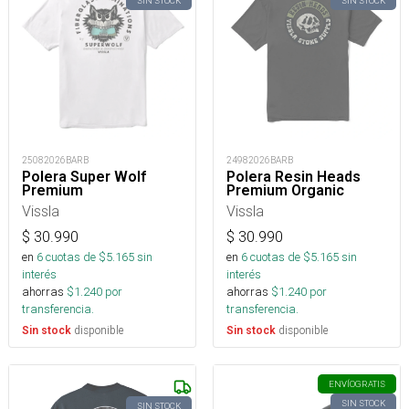
SIN STOCK
SIN STOCK
25082026BARB
24982026BARB
Polera Super Wolf
Polera Resin Heads
Premium
Premium Organic
Vissla
Vissla
$
30.990
$
30.990
en
6
cuotas de $
5.165
sin
en
6
cuotas de $
5.165
sin
interés
interés
ahorras
$
1.240
por
ahorras
$
1.240
por
transferencia.
transferencia.
disponible
disponible
Sin stock
Sin stock
ENVÍO
GRATIS
SIN STOCK
SIN STOCK