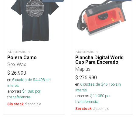
24782026BARB
24482026BARB
Polera Camo
Plancha Digital World
Cup Para Encerado
Sex Wax
Maplus
$
26.990
$
276.990
en
6
cuotas de $
4.498
sin
en
6
cuotas de $
46.165
sin
interés
interés
ahorras
$
1.080
por
ahorras
$
11.080
por
transferencia.
transferencia.
disponible
Sin stock
disponible
Sin stock