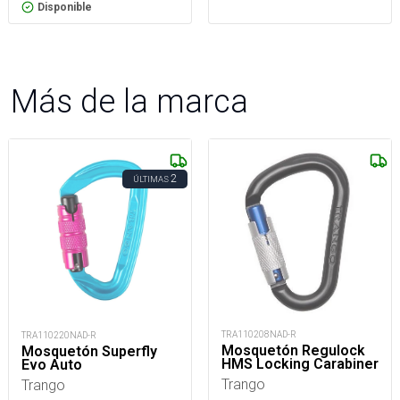
Disponible
Más de la marca
2
ÚLTIMAS
TRA110208NAD-R
TRA110220NAD-R
Mosquetón Regulock
Mosquetón Superfly
HMS Locking Carabiner
Evo Auto
Trango
Trango