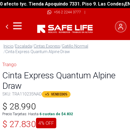
fecto tyc. Tienda Apoquindo 7331. Piso 9. Las Condes
¡ENVÍ
+56 2 2244 3777
|
Inicio
/
Escalada
/
Cintas Express
/
Gatillo Normal
/
Cinta Express Quantum Alpine Draw
Trango
Cinta Express Quantum Alpine
Draw
SKU:
TRA110235NAD
+5 VENDIDOS
$
28.990
Precio Tarjetas: Hasta
6
cuotas de $
4.832
$
27.830
4
% OFF