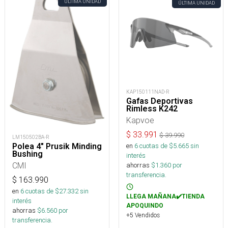
ÚLTIMA UNIDAD
ÚLTIMA UNIDAD
KAP150111NAD-R
Gafas Deportivas
Rimless K242
Kapvoe
$
33.991
$
39.990
LM150502BA-R
Polea 4" Prusik Minding
en
6
cuotas de $
5.665
sin
Bushing
interés
CMI
ahorras
$
1.360
por
transferencia.
$
163.990
en
6
cuotas de $
27.332
sin
LLEGA MAÑANA✔️TIENDA
interés
APOQUINDO
ahorras
$
6.560
por
+5 Vendidos
transferencia.