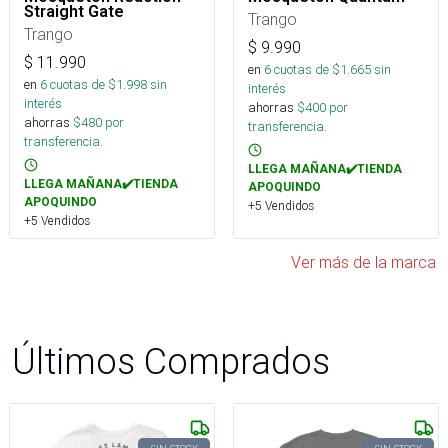
Straight Gate
Trango
Trango
$
9.990
$
11.990
en
6
cuotas de $
1.665
sin
en
6
cuotas de $
1.998
sin
interés
interés
ahorras
$
400
por
ahorras
$
480
por
transferencia.
transferencia.
LLEGA MAÑANA✔️TIENDA
LLEGA MAÑANA✔️TIENDA
APOQUINDO
APOQUINDO
+5 Vendidos
+5 Vendidos
Ver más de la marca
Últimos Comprados