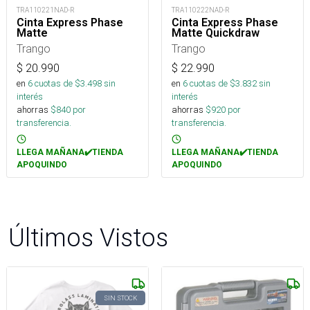
TRA110221NAD-R
TRA110222NAD-R
Cinta Express Phase
Cinta Express Phase
Matte
Matte Quickdraw
Trango
Trango
$
20.990
$
22.990
en
6
cuotas de $
3.498
sin
en
6
cuotas de $
3.832
sin
interés
interés
ahorras
$
840
por
ahorras
$
920
por
transferencia.
transferencia.
LLEGA MAÑANA✔️TIENDA
LLEGA MAÑANA✔️TIENDA
APOQUINDO
APOQUINDO
Últimos Vistos
SIN STOCK