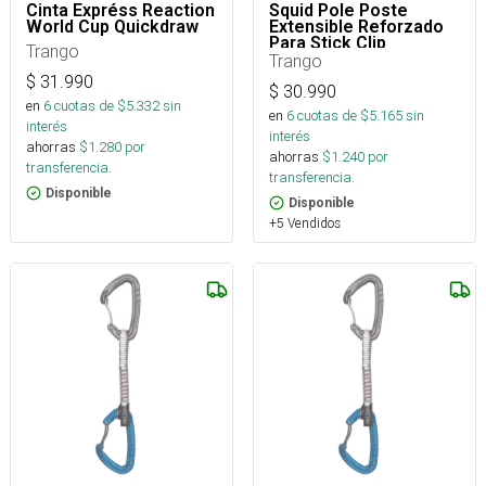
Cinta Expréss Reaction
Squid Pole Poste
World Cup Quickdraw
Extensible Reforzado
Para Stick Clip
Trango
Trango
$
31.990
$
30.990
en
6
cuotas de $
5.332
sin
en
6
cuotas de $
5.165
sin
interés
interés
ahorras
$
1.280
por
ahorras
$
1.240
por
transferencia.
transferencia.
Disponible
Disponible
+5 Vendidos