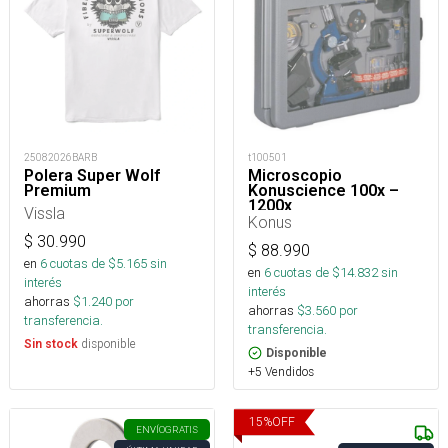
25082026BARB
t100501
Polera Super Wolf
Microscopio
Premium
Konuscience 100x –
1200x
Vissla
Konus
$
30.990
$
88.990
en
6
cuotas de $
5.165
sin
en
6
cuotas de $
14.832
sin
interés
interés
ahorras
$
1.240
por
ahorras
$
3.560
por
transferencia.
transferencia.
disponible
Sin stock
Disponible
+5 Vendidos
15
%
OFF
ENVÍO
GRATIS