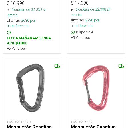
$
17.990
$
16.990
en
6
cuotas de $
2.998
sin
en
6
cuotas de $
2.832
sin
interés
interés
ahorras
$
720
por
ahorras
$
680
por
transferencia.
transferencia.
Disponible
+5 Vendidos
LLEGA MAÑANA✔️TIENDA
APOQUINDO
+5 Vendidos
TRA090211NAD-R
TRA090203NAD
Mosquetón Reaction
Mosquetón Quantum