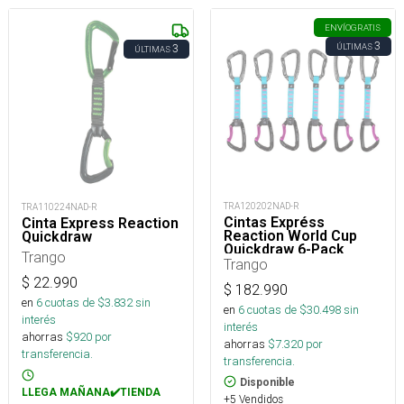
ENVÍO
GRATIS
3
ÚLTIMAS
3
ÚLTIMAS
TRA120202NAD-R
TRA110224NAD-R
Cintas Expréss
Cinta Express Reaction
Reaction World Cup
Quickdraw
Quickdraw 6-Pack
Trango
Trango
$
22.990
$
182.990
en
6
cuotas de $
3.832
sin
en
6
cuotas de $
30.498
sin
interés
interés
ahorras
$
920
por
ahorras
$
7.320
por
transferencia.
transferencia.
Disponible
LLEGA MAÑANA✔️TIENDA
+5 Vendidos