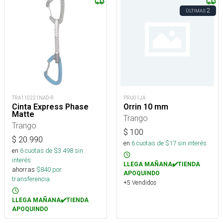
2
ÚLTIMAS
TRA110221NAD-R
PRU01JA
Cinta Express Phase
Orrin 10 mm
Matte
Trango
Trango
$
100
$
20.990
en
6
cuotas de $
17
sin interés
en
6
cuotas de $
3.498
sin
interés
LLEGA MAÑANA✔️TIENDA
ahorras
$
840
por
APOQUINDO
transferencia.
+5 Vendidos
LLEGA MAÑANA✔️TIENDA
APOQUINDO