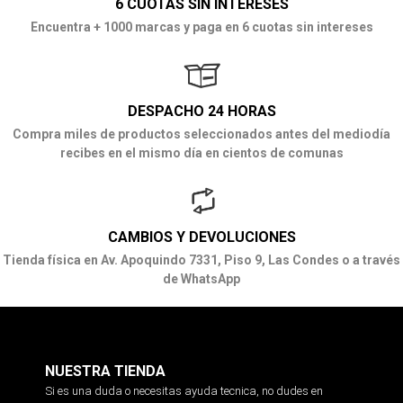
6 CUOTAS SIN INTERESES
Encuentra + 1000 marcas y paga en 6 cuotas sin intereses
DESPACHO 24 HORAS
Compra miles de productos seleccionados antes del mediodía
recibes en el mismo día en cientos de comunas
CAMBIOS Y DEVOLUCIONES
Tienda física en Av. Apoquindo 7331, Piso 9, Las Condes o a través
de WhatsApp
NUESTRA TIENDA
Si es una duda o necesitas ayuda tecnica, no dudes en