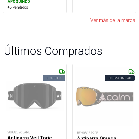
APOQUINDO
+5 Vendidos
Ver más de la marca
Últimos Comprados
SIN STOCK
ÚLTIMA UNIDAD
20982026BARB
BEH081319FE
Antiparra Veil Toric
Antiparra Omega