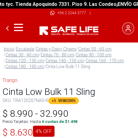
tyc. Tienda Apoquindo 7331. Piso 9. Las Condes
¡ENVÍO GRAT
+56 2 2244 3777
|
Inicio
/
Escalada
/
Cintas y Daisy Chains
/
Cintas 50 - 60 cm
/
Cintas 30 - 40 cm
/
Cintas 70 - 80 cm
/
Cintas 90 - 100 cm
/
Cintas 120 - 130 cm
/
Cintas 140 - 150 cm
/
Cintas 160 - 170 cm
/
Cintas 180 - 190 cm
/
Cinta Low Bulk 11 Sling
Trango
Cinta Low Bulk 11 Sling
SKU:
TRA120207NAD-R
+5 VENDIDOS
$
8.990
-
32.990
Precio Tarjetas: Hasta
6
cuotas de $
1.498
$
8.630
4
% OFF