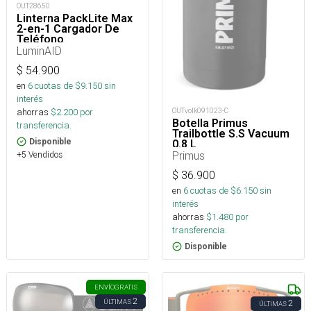
OUT28650
Linterna PackLite Max
2-en-1 Cargador De
Teléfono
LuminAID
$
54.900
en
6
cuotas de $
9.150
sin
interés
OUTvolk091023-C
ahorras
$
2.200
por
Botella Primus
transferencia.
Trailbottle S.S Vacuum
Disponible
0.8 L
Primus
+5 Vendidos
$
36.900
en
6
cuotas de $
6.150
sin
interés
ahorras
$
1.480
por
transferencia.
Disponible
ENVÍO
GRATIS
2
ÚLTIMAS
2
ÚLTIMAS