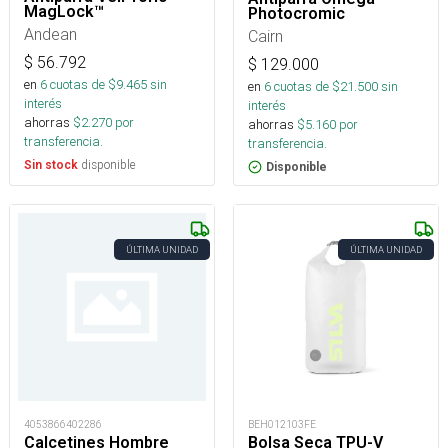
MagLock™
Photocromic
Andean
Cairn
$
56.792
$
129.000
en
6
cuotas de $
9.465
sin
en
6
cuotas de $
21.500
sin
interés
interés
ahorras
$
2.270
por
ahorras
$
5.160
por
transferencia.
transferencia.
disponible
Sin stock
Disponible
ÚLTIMA UNIDAD
ÚLTIMA UNIDAD
4053866402286
BEH012103FE
Calcetines Hombre
Bolsa Seca TPU-V