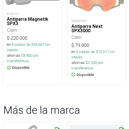
B140721
Antiparra Magnetik
TRA050787
SPX3
Antiparra Next
Cairn
SPX3000
Cairn
$
220.000
en
6
cuotas de $
36.667
sin
$
79.900
interés
en
6
cuotas de $
13.317
sin
ahorras
$
8.800
por
interés
transferencia.
ahorras
$
3.200
por
transferencia.
Disponible
Disponible
Más de la marca