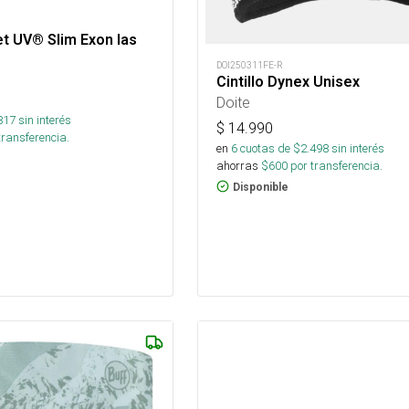
et UV® Slim Exon Ias
DOI250311FE-R
Cintillo Dynex Unisex
Doite
817
sin interés
$
14.990
transferencia.
en
6
cuotas de $
2.498
sin interés
ahorras
$
600
por transferencia.
Disponible