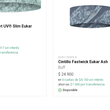
net UV® Slim Eukar
817
sin interés
transferencia.
OUT011309FE-R
Cintillo Fastwick Eukar Ash
Buff
$
24.900
en
6
cuotas de $
4.150
sin interés
ahorras
$
1.000
por transferencia.
Disponible