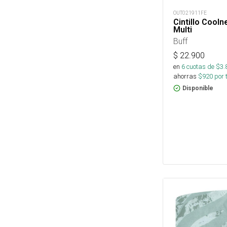
OUT021911FE
Cintillo Cooln
Multi
Buff
$
22.900
en
6
cuotas de $
3.
ahorras
$
920
por 
Disponible