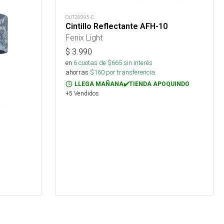
OUT26995-C
Cintillo Reflectante AFH-10
Fenix Light
$
3.990
en
6
cuotas de $
665
sin interés
ahorras
$
160
por transferencia.
LLEGA MAÑANA✔️TIENDA APOQUINDO
+5 Vendidos