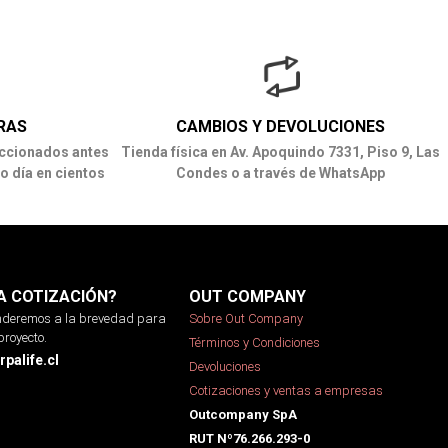
RAS
CAMBIOS Y DEVOLUCIONES
ccionados antes
Tienda física en Av. Apoquindo 7331, Piso 9, Las
o día en cientos
Condes o a través de WhatsApp
A COTIZACIÓN?
OUT COMPANY
onderemos a la brevedad para
Sobre Out Company
proyecto.
Términos y Condiciones
palife.cl
Devoluciones
Cotizaciones y ventas a empresas
Outcompany SpA
RUT Nº76.266.293-0