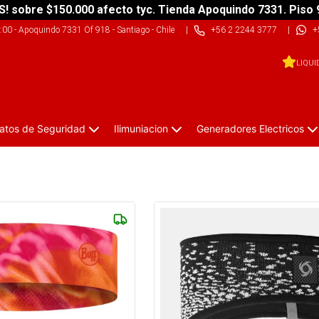
S! sobre $150.000 afecto tyc. Tienda Apoquindo 7331. Piso 
9:00
-
Apoquindo 7331 Of 918 - Santiago - Chile
|
+56 2 2244 3777
|
+
LIQUI
atos de Seguridad
Ilimuniacion
Generadores Electricos