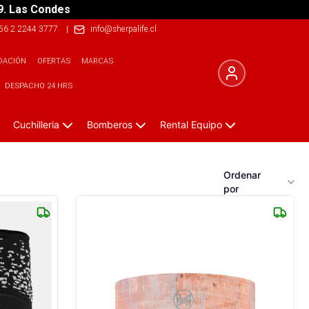
9. Las Condes
56 2 2244 3777
|
info@sherpalife.cl
DACIÓN
OFERTAS
MARCAS
DESPACHO 24 HRS
Cuchilleria
Bomberos
Rental Equipo
Ordenar
por