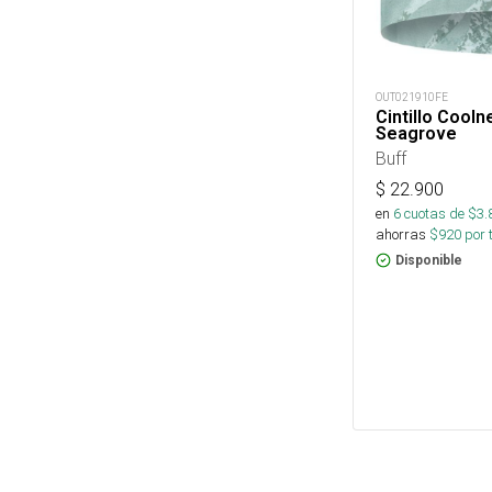
OUT021910FE
Cintillo Cool
Seagrove
Buff
$
22.900
en
6
cuotas de $
3.
ahorras
$
920
por 
Disponible