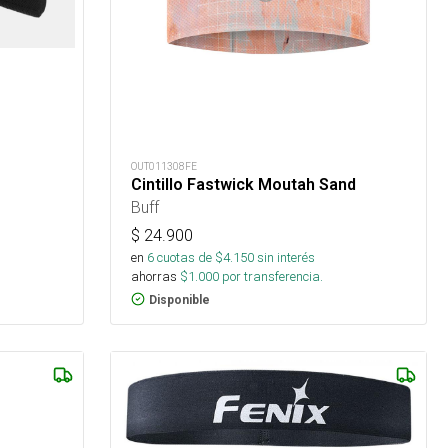
OUT011308FE
Cintillo Fastwick Moutah Sand
Buff
$
24.900
en
6
cuotas de $
4.150
sin interés
ahorras
$
1.000
por transferencia.
Disponible