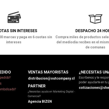
OTAS SIN INTERESES
DESPACHO 24 HO
00 marcas y paga en 6 cuotas sin
Compra miles de productos sele
intereses
del mediodía recibes en el mism
de comunas
EDIDO
VENTAS MAYORISTAS
¿NECESITAS UN
pedido?
Escríbenos y te resp
distribucion@outcompany.cl
poder ayudarte en tu 
s
PARTNER
cotizaciones@sher
eembolsado?
¿Necesitas ayuda en Marketing Digital -
Comercial?
Agencia BIZEN