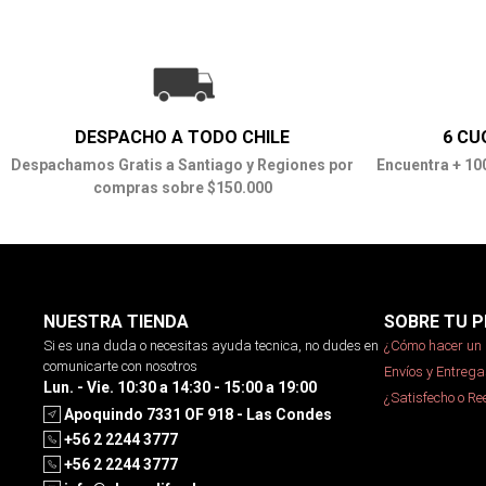
DESPACHO A TODO CHILE
6 CU
Despachamos Gratis a Santiago y Regiones por
Encuentra + 10
compras sobre $150.000
NUESTRA TIENDA
SOBRE TU P
Si es una duda o necesitas ayuda tecnica, no dudes en
¿Cómo hacer un 
comunicarte con nosotros
Envíos y Entrega
Lun. - Vie. 10:30 a 14:30 - 15:00 a 19:00
¿Satisfecho o R
Apoquindo 7331 OF 918 - Las Condes
+56 2 2244 3777
+56 2 2244 3777