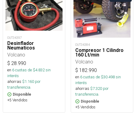
OUT34397
Desinflador
OUT34384
Neumaticos
Compresor 1 Cilindro
Volcano
160 Lt/min
Volcano
$
28.990
en
6
cuotas de $
4.832
sin
$
182.990
interés
en
6
cuotas de $
30.498
sin
ahorras
$
1.160
por
interés
transferencia.
ahorras
$
7.320
por
transferencia.
Disponible
+5 Vendidos
Disponible
+5 Vendidos