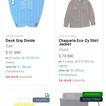
22282026BARB
21882026BARB
Deck Grip Divide
Chaqueta Eco-Zy Shirt
Jacket
Balin
Vissla
$
31.990
$
79.990
en
6
cuotas de $
5.332
sin
en
6
cuotas de $
13.332
sin
interés
interés
ahorras
$
1.280
por
ahorras
$
3.200
por
transferencia.
transferencia.
disponible
Sin stock
disponible
Sin stock
ENVÍO
GRATIS
ÚLTIMA UNIDAD
SIN STOCK