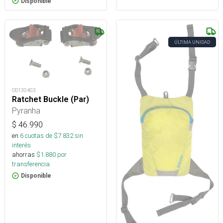
Disponible
ÚLTIMA UNIDAD
OD130403
Ratchet Buckle (Par)
Pyranha
$
46.990
en
6
cuotas de $
7.832
sin
interés
ahorras
$
1.880
por
transferencia.
Disponible