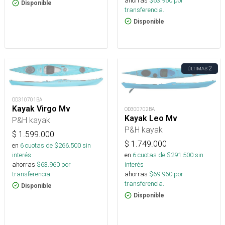
ahorras
$
63.960
por
Disponible
transferencia.
Disponible
2
ÚLTIMAS
OD310701BA
Kayak Virgo Mv
OD300702BA
Kayak Leo Mv
P&H kayak
P&H kayak
$
1.599.000
$
1.749.000
en
6
cuotas de $
266.500
sin
interés
en
6
cuotas de $
291.500
sin
ahorras
$
63.960
por
interés
transferencia.
ahorras
$
69.960
por
transferencia.
Disponible
Disponible