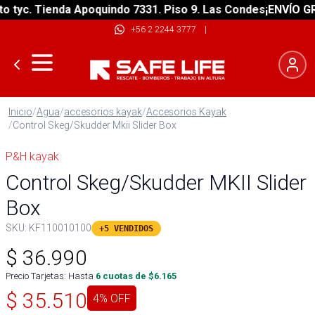
yc. Tienda Apoquindo 7331. Piso 9. Las Condes
¡ENVÍO GRATI
+56 2 2244 3777
|
Inicio
/
Agua
/
accesorios kayak
/
Accesorios Kayak
/
Control Skeg/Skudder Mkii Slider Box
P&H kayak
Control Skeg/Skudder MKII Slider
Box
SKU:
KF110010100
+5 VENDIDOS
$
36.990
Precio Tarjetas: Hasta
6
cuotas de $
6.165
$
35.510
4
% OFF