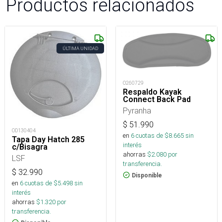
Productos relacionados
ÚLTIMA UNIDAD
O260729
Respaldo Kayak
Connect Back Pad
Pyranha
$
51.990
OD130404
en
6
cuotas de $
8.665
sin
Tapa Day Hatch 285
interés
c/Bisagra
ahorras
$
2.080
por
LSF
transferencia.
$
32.990
Disponible
en
6
cuotas de $
5.498
sin
interés
ahorras
$
1.320
por
transferencia.