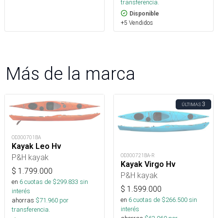
transferencia.
Disponible
+5 Vendidos
Más de la marca
3
ÚLTIMAS
OD300701BA
Kayak Leo Hv
OD300721BA-R
P&H kayak
Kayak Virgo Hv
$
1.799.000
P&H kayak
en
6
cuotas de $
299.833
sin
$
1.599.000
interés
en
6
cuotas de $
266.500
sin
ahorras
$
71.960
por
interés
transferencia.