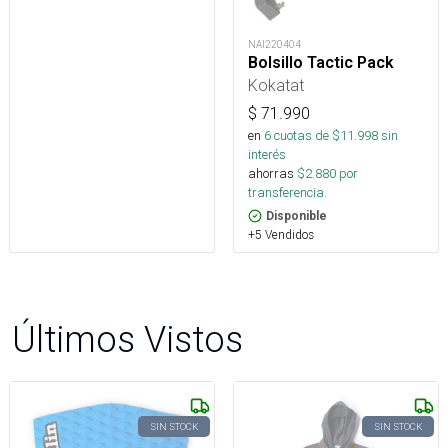
NAI220404
Bolsillo Tactic Pack
Kokatat
$
71.990
en
6
cuotas de $
11.998
sin
interés
ahorras
$
2.880
por
transferencia.
Disponible
+5 Vendidos
Últimos Vistos
SIN STOCK
SIN STOCK