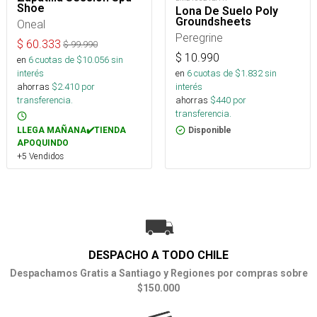
Shoe
Lona De Suelo Poly
Groundsheets
Oneal
Peregrine
$
60.333
$
99.990
$
10.990
en
6
cuotas de $
10.056
sin
interés
en
6
cuotas de $
1.832
sin
ahorras
$
2.410
por
interés
transferencia.
ahorras
$
440
por
transferencia.
LLEGA MAÑANA✔️TIENDA
Disponible
APOQUINDO
+5 Vendidos
DESPACHO A TODO CHILE
Despachamos Gratis a Santiago y Regiones por compras sobre
$150.000