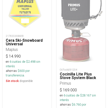
21782026BARB
Cera Ski-Snowboard
Universal
Maplus
$
14.990
en
6
cuotas de $
2.498
sin
interés
OUTvolk091204
ahorras
$
600
por
Cocinilla Lite Plus
transferencia.
Stove System Black
disponible
Sin stock
Primus
$
169.000
en
6
cuotas de $
28.167
sin
interés
ahorras
$
6.760
por