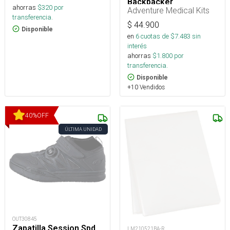
Backpacker
ahorras
$
320
por
Adventure Medical Kits
transferencia.
$
44.900
Disponible
en
6
cuotas de $
7.483
sin
interés
ahorras
$
1.800
por
transferencia.
Disponible
+10 Vendidos
40
%
OFF
ÚLTIMA UNIDAD
OUT30845
Zapatilla Session Spd
LM210521BA-R