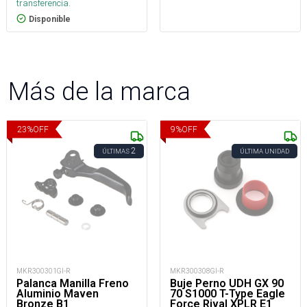
transferencia.
Disponible
Más de la marca
23
%
OFF
9
%
OFF
2
ÚLTIMAS
ÚLTIMA UNIDAD
MKR300301GI-R
MKR300308GI-R
Palanca Manilla Freno
Buje Perno UDH GX 90
Aluminio Maven
70 S1000 T-Type Eagle
Bronze B1
Force Rival XPLR E1