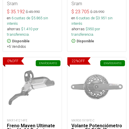
Sram
Sram
$
35.192
$
23.705
$
45.990
$
25.990
en
6
cuotas de $
5.865
sin
en
6
cuotas de $
3.951
sin
interés
interés
ahorras
$
1.410
por
ahorras
$
950
por
transferencia.
transferencia.
Disponible
Disponible
+5 Vendidos
0
%
OFF
22
%
OFF
ENVÍO
GRATIS
ENVÍO
GRATIS
MKR141214FE
MKR061919FE-C
Freno Maven Ultimate
Volante Potenciómetro