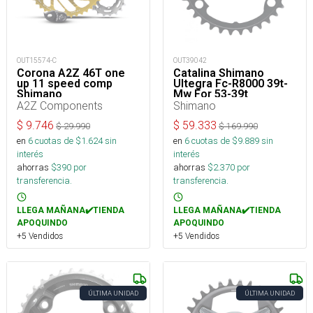
OUT15574-C
OUT39042
Corona A2Z 46T one
Catalina Shimano
up 11 speed comp
Ultegra Fc-R8000 39t-
Shimano
Mw For 53-39t
Y1w839000
A2Z Components
Shimano
$
9.746
$
59.333
$
29.990
$
169.990
en
6
cuotas de $
1.624
sin
en
6
cuotas de $
9.889
sin
interés
interés
ahorras
$
390
por
ahorras
$
2.370
por
transferencia.
transferencia.
LLEGA MAÑANA✔️TIENDA
LLEGA MAÑANA✔️TIENDA
APOQUINDO
APOQUINDO
+5 Vendidos
+5 Vendidos
ÚLTIMA UNIDAD
ÚLTIMA UNIDAD