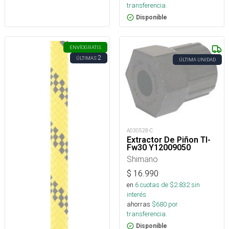
transferencia.
Disponible
ENVÍO
GRATIS
2
ÚLTIMAS
ÚLTIMA UNIDAD
A030528-C
Extractor De Piñon Tl-
Fw30 Y12009050
Shimano
$
16.990
en
6
cuotas de $
2.832
sin
interés
ahorras
$
680
por
transferencia.
Disponible