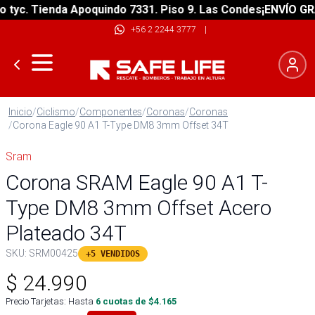
c. Tienda Apoquindo 7331. Piso 9. Las Condes
¡ENVÍO GRATIS
+56 2 2244 3777
|
Inicio
/
Ciclismo
/
Componentes
/
Coronas
/
Coronas
/
Corona Eagle 90 A1 T-Type DM8 3mm Offset 34T
Sram
Corona SRAM Eagle 90 A1 T-
Type DM8 3mm Offset Acero
Plateado 34T
SKU:
SRM00425
+5 VENDIDOS
$
24.990
Precio Tarjetas: Hasta
6
cuotas de $
4.165