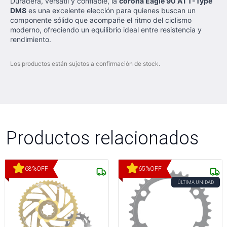
Duradera, versátil y confiable, la
corona Eagle 90 A1 T-Type
DM8
es una excelente elección para quienes buscan un
componente sólido que acompañe el ritmo del ciclismo
moderno, ofreciendo un equilibrio ideal entre resistencia y
rendimiento.
Los productos están sujetos a confirmación de stock.
Productos relacionados
68
%
OFF
65
%
OFF
ÚLTIMA UNIDAD