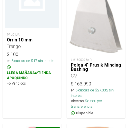
PRU01JA
Orrin 10 mm
Trango
$
100
LM150502BA-R
en
6
cuotas de $
17
sin interés
Polea 4" Prusik Minding
Bushing
LLEGA MAÑANA✔️TIENDA
CMI
APOQUINDO
+5 Vendidos
$
163.990
en
6
cuotas de $
27.332
sin
interés
ahorras
$
6.560
por
transferencia.
Disponible