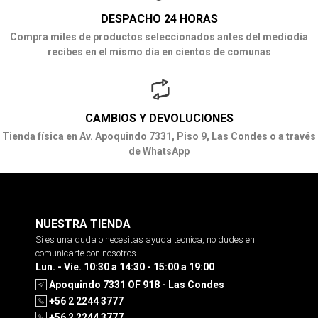
DESPACHO 24 HORAS
Compra miles de productos seleccionados antes del mediodía
recibes en el mismo día en cientos de comunas
CAMBIOS Y DEVOLUCIONES
Tienda física en Av. Apoquindo 7331, Piso 9, Las Condes o a través
de WhatsApp
NUESTRA TIENDA
Si es una duda o necesitas ayuda tecnica, no dudes en
comunicarte con nosotros
Lun. - Vie. 10:30 a 14:30 - 15:00 a 19:00
Apoquindo 7331 OF 918 - Las Condes
+56 2 2244 3777
+56 2 2244 3777