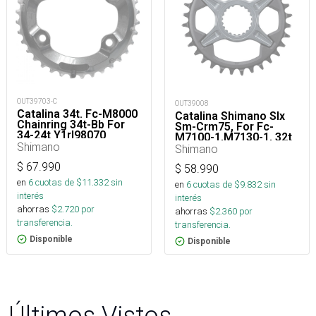
OUT39703-C
OUT39008
Catalina 34t. Fc-M8000
Catalina Shimano Slx
Chainring 34t-Bb For
Sm-Crm75, For Fc-
34-24t Y1rl98070
M7100-1,M7130-1, 32t
Shimano
For Chain Line
Shimano
52/56.5mm
$
67.990
$
58.990
en
6
cuotas de $
11.332
sin
en
6
cuotas de $
9.832
sin
interés
interés
ahorras
$
2.720
por
ahorras
$
2.360
por
transferencia.
transferencia.
Disponible
Disponible
Últimos Vistos