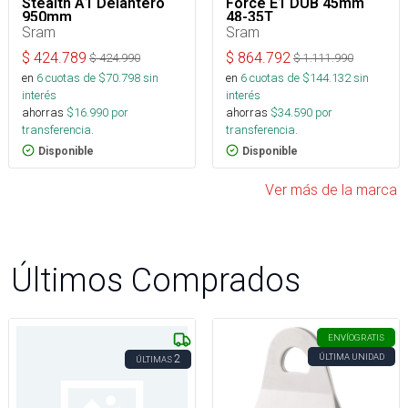
Stealth A1 Delantero
Force E1 DUB 45mm
950mm
48-35T
Sram
Sram
$
424.789
$
864.792
$
424.990
$
1.111.990
en
6
cuotas de $
70.798
sin
en
6
cuotas de $
144.132
sin
interés
interés
ahorras
$
16.990
por
ahorras
$
34.590
por
transferencia.
transferencia.
Disponible
Disponible
Ver más de la marca
Últimos Comprados
ENVÍO
GRATIS
ÚLTIMA UNIDAD
2
ÚLTIMAS