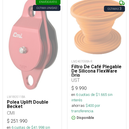
ENVÍO
GRATIS
ÚLTIMA UNIDAD
3
ÚLTIMAS
LM240709BA-R
Filtro De Café Plegable
De Silicona FlexWare
Drip
UST
$
9.990
en
6
cuotas de $
1.665
sin
LM180511BA
interés
Polea Uplift Double
ahorras
$
400
por
Becket
transferencia.
CMI
Disponible
$
251.990
en
6
cuotas de $
41.998
sin