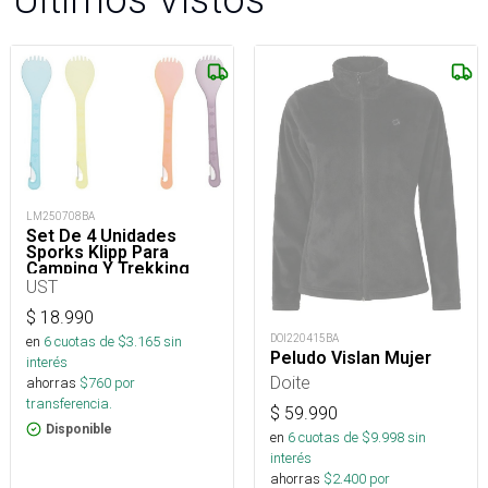
LM250708BA
Set De 4 Unidades
Sporks Klipp Para
Camping Y Trekking
UST
$
18.990
DOI220415BA
en
6
cuotas de $
3.165
sin
Peludo Vislan Mujer
interés
Doite
ahorras
$
760
por
transferencia.
$
59.990
Disponible
en
6
cuotas de $
9.998
sin
interés
ahorras
$
2.400
por