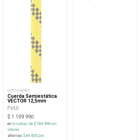
OUTC020404FE
Cuerda Semiestática
VECTOR 12,5mm
Petzl
$
1.109.990
en
6
cuotas de $
184.998
sin
interés
ahorras
$
44.400
por