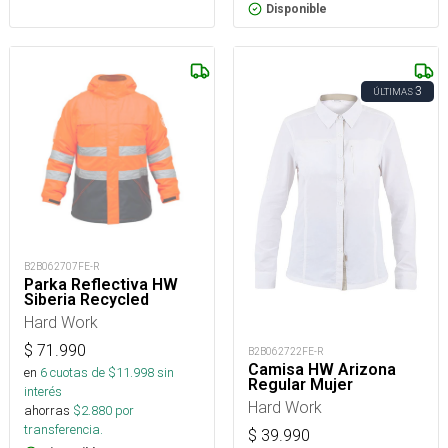
Disponible
3
ÚLTIMAS
B2B062707FE-R
Parka Reflectiva HW
Siberia Recycled
Hard Work
$
71.990
B2B062722FE-R
Camisa HW Arizona
en
6
cuotas de $
11.998
sin
Regular Mujer
interés
Hard Work
ahorras
$
2.880
por
transferencia.
$
39.990