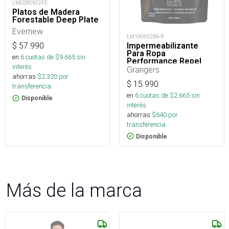
LMO280502FE
Platos de Madera
Forestable Deep Plate
Evernew
LM190602BA-R
Impermeabilizante
$
57.990
Para Ropa
en
6
cuotas de $
9.665
sin
Performance Repel
interés
Plus Eco Refill 275 Ml
Grangers
ahorras
$
2.320
por
$
15.990
transferencia.
en
6
cuotas de $
2.665
sin
Disponible
interés
ahorras
$
640
por
transferencia.
Disponible
Más de la marca