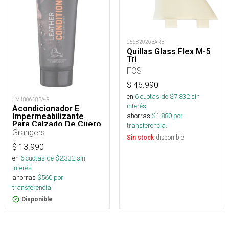
25682026BARB
Quillas Glass Flex M-5
Tri
FCS
$
46.990
en
6
cuotas de $
7.832
sin
LM180618BA-R
interés
Acondicionador E
Impermeabilizante
ahorras
$
1.880
por
Para Calzado De Cuero
transferencia.
75 Ml
Grangers
disponible
Sin stock
$
13.990
en
6
cuotas de $
2.332
sin
interés
ahorras
$
560
por
transferencia.
Disponible