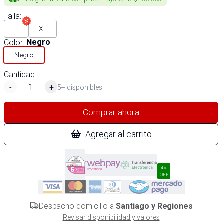
Talla
:
L
XL
Color
:
Negro
Negro
Cantidad:
-
+
5+ disponibles
Comprar ahora
Agregar al carrito
4%
OFF
Despacho domicilio a
Santiago y Regiones
Revisar disponibilidad y valores