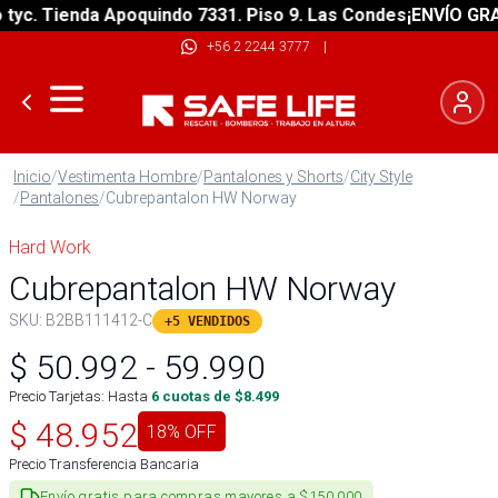
. Tienda Apoquindo 7331. Piso 9. Las Condes
¡ENVÍO GRATIS!
+56 2 2244 3777
|
Inicio
/
Vestimenta Hombre
/
Pantalones y Shorts
/
City Style
/
Pantalones
/
Cubrepantalon HW Norway
Hard Work
Cubrepantalon HW Norway
SKU:
B2BB111412-C
+5 VENDIDOS
$
50.992
-
59.990
Precio Tarjetas: Hasta
6
cuotas de $
8.499
$
48.952
18
% OFF
Precio Transferencia Bancaria
Envío gratis para compras mayores a $150.000