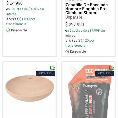
LM050609BA-R
$
24.990
Zapatilla De Escalada
Hombre Flagship Pro
en
6
cuotas de $
4.165
sin
Climbing Shoes
interés
Unparallel
ahorras
$
1.000
por
transferencia.
$
227.990
en
6
cuotas de $
37.998
sin
Disponible
interés
ahorras
$
9.120
por
transferencia.
Disponible
2
2
ÚLTIMAS
ÚLTIMAS