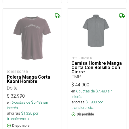
BH210102BA-R
Camisa Hombre Manga
Corta Con Bolsillo Con
Cierre
DOI061102FE-R
CMP
Polera Manga Corta
Kaoni Hombre
$
44.900
Doite
en
6
cuotas de $
7.483
sin
$
32.990
interés
ahorras
$
1.800
por
en
6
cuotas de $
5.498
sin
transferencia.
interés
ahorras
$
1.320
por
Disponible
transferencia.
Disponible