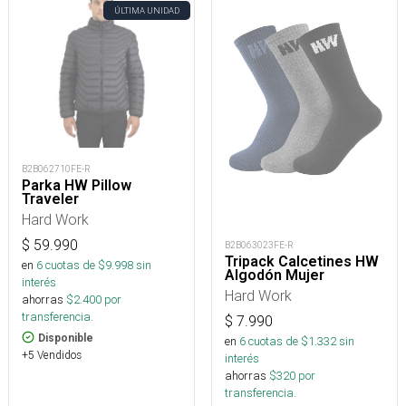
ÚLTIMA UNIDAD
B2B062710FE-R
Parka HW Pillow
Traveler
Hard Work
$
59.990
B2B063023FE-R
Tripack Calcetines HW
en
6
cuotas de $
9.998
sin
Algodón Mujer
interés
Hard Work
ahorras
$
2.400
por
transferencia.
$
7.990
Disponible
en
6
cuotas de $
1.332
sin
+5 Vendidos
interés
ahorras
$
320
por
transferencia.