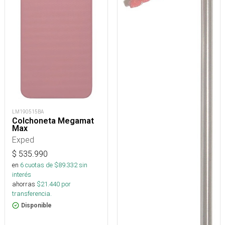
LM190515BA
Colchoneta Megamat
Max
Exped
$
535.990
en
6
cuotas de $
89.332
sin
interés
ahorras
$
21.440
por
transferencia.
Disponible