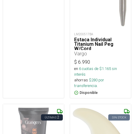
LM200517BA
Estaca Individual
Titanium Nail Peg
W/Cord
Vargo
$
6.990
en
6
cuotas de $
1.165
sin
interés
ahorras
$
280
por
transferencia.
Disponible
2
ÚLTIMAS
SIN STOCK