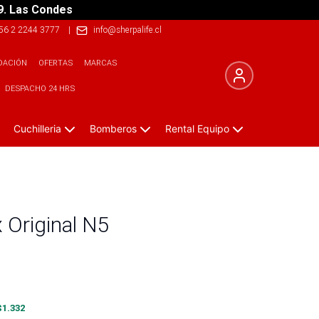
9. Las Condes
56 2 2244 3777
|
info@sherpalife.cl
DACIÓN
OFERTAS
MARCAS
DESPACHO 24 HRS
Cuchilleria
Bomberos
Rental Equipo
x Original N5
$
1.332