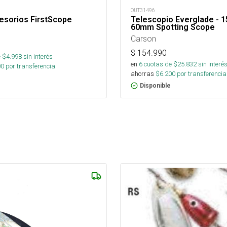
OUT31496
esorios FirstScope
Telescopio Everglade - 15
60mm Spotting Scope
Carson
$
154.990
 $
4.998
sin interés
en
6
cuotas de $
25.832
sin interé
00
por transferencia.
ahorras
$
6.200
por transferencia
Disponible