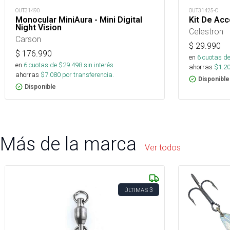
OUT31490
OUT31425-C
Monocular MiniAura - Mini Digital
Kit De Acc
Night Vision
Celestron
Carson
$
29.990
$
176.990
en
6
cuotas de
en
6
cuotas de $
29.498
sin interés
ahorras
$
1.2
ahorras
$
7.080
por transferencia.
Disponible
Disponible
Más de la marca
Ver todos
3
ÚLTIMAS