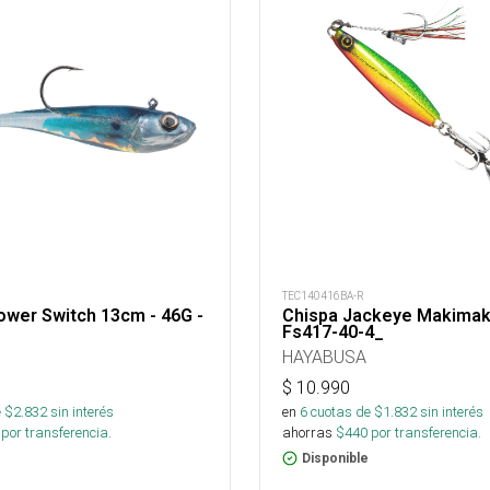
TEC140416BA-R
ower Switch 13cm - 46G -
Chispa Jackeye Makimak
Fs417-40-4_
HAYABUSA
$
10.990
 $
2.832
sin interés
en
6
cuotas de $
1.832
sin interés
por transferencia.
ahorras
$
440
por transferencia.
Disponible