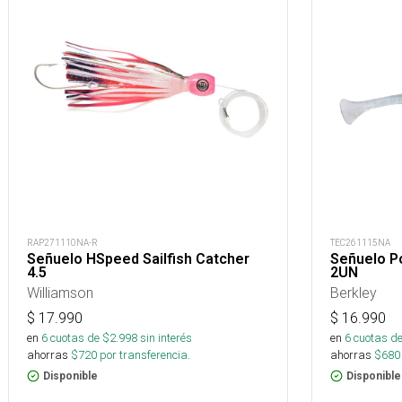
RAP271110NA-R
TEC261115NA
Señuelo HSpeed Sailfish Catcher
Señuelo P
4.5
2UN
Williamson
Berkley
$
17.990
$
16.990
en
6
cuotas de $
2.998
sin interés
en
6
cuotas de
ahorras
$
720
por transferencia.
ahorras
$
680
Disponible
Disponible