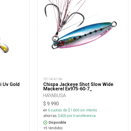
TEC140421BA
i Uv Gold
Chispa Jackeye Shot Slow Wide
Mackerel Ex975-60-7_
HAYABUSA
$
9.990
en
6
cuotas de $
1.665
sin interés
ahorras
$
400
por transferencia.
Disponible
+5 Vendidos