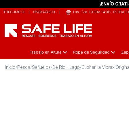
¡ENVÍO GRATI
THECLIMB.CL
|
ONEKAYAK.CL
|
THERIDERLAB.CL
Lun. - Vie. 10:30 a 14:30 - 15:00 a 1
Trabajo en Altura
Ropa de Seguirdad
Zap
Inicio
/
Pesca
/
Señuelos
/
De Rio - Lago
/
Cucharilla Vibrax Origin