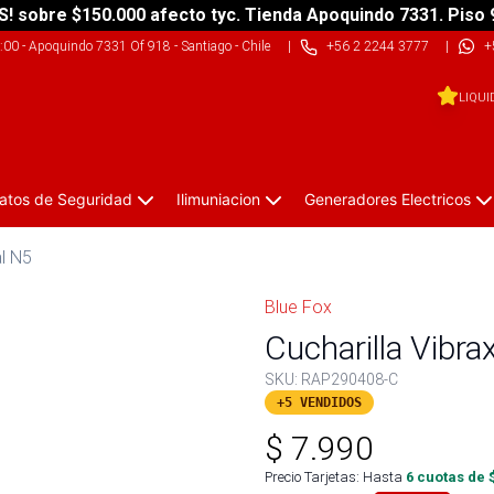
S! sobre $150.000 afecto tyc. Tienda Apoquindo 7331. Piso 
9:00
-
Apoquindo 7331 Of 918 - Santiago - Chile
|
+56 2 2244 3777
|
+
LIQUI
atos de Seguridad
Ilimuniacion
Generadores Electricos
al N5
Blue Fox
Cucharilla Vibra
SKU:
RAP290408-C
+5 VENDIDOS
$
7.990
Precio Tarjetas: Hasta
6
cuotas de 