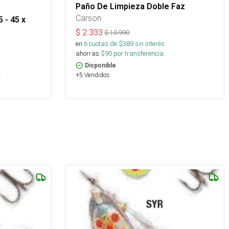
Paño De Limpieza Doble Faz
Carson
 - 45 x
$
2.333
$
10.990
en
6
cuotas de $
389
sin interés
ahorras
$
90
por transferencia.
s
Disponible
.
+5 Vendidos