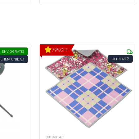
79
%
OFF
ENVÍO
GRATIS
2
ÚLTIMAS
ÚLTIMA UNIDAD
OUT39914-C