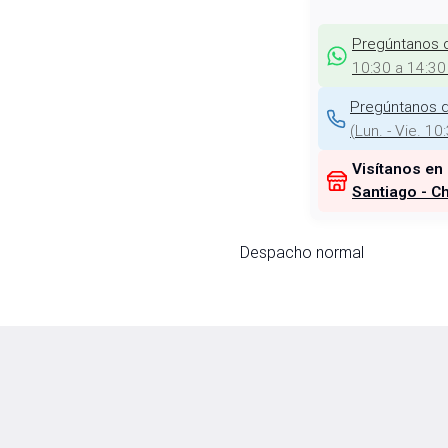
Pregúntanos 
10:30 a 14:30
Pregúntanos d
(
Lun. - Vie. 10
Visítanos en
Santiago - Ch
Despacho normal