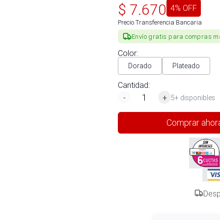
$
7.670
4
% OFF
Precio Transferencia Bancaria
Envío gratis para compras m
Color
:
Dorado
Plateado
Cantidad:
-
+
5+ disponibles
Comprar ahor
Desp