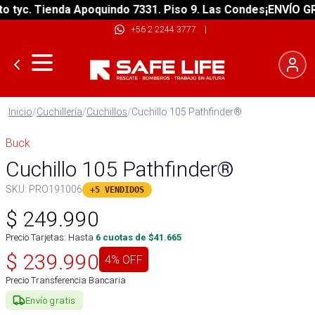
tyc. Tienda Apoquindo 7331. Piso 9. Las Condes
¡ENVÍO GRAT
+56 2 2244 3777
|
Inicio
/
Cuchillería
/
Cuchillos
/
Cuchillo 105 Pathfinder®
Buck
Cuchillo 105 Pathfinder®
SKU:
PRO191006
+5 VENDIDOS
$
249.990
Precio Tarjetas: Hasta
6
cuotas de $
41.665
$
239.990
4
% OFF
Precio Transferencia Bancaria
Envío gratis