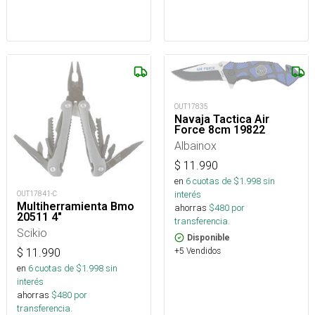
OUT17835
Navaja Tactica Air
Force 8cm 19822
Albainox
$
11.990
en
6
cuotas de $
1.998
sin
interés
OUT17841-C
Multiherramienta Bmo
ahorras
$
480
por
20511 4"
transferencia.
Scikio
Disponible
+5 Vendidos
$
11.990
en
6
cuotas de $
1.998
sin
interés
ahorras
$
480
por
transferencia.