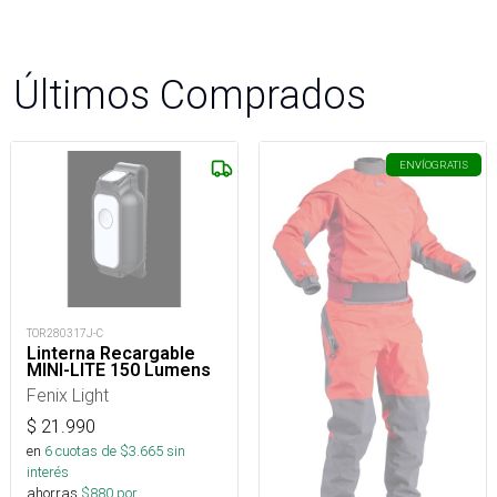
Últimos Comprados
ENVÍO
GRATIS
TOR280317J-C
Linterna Recargable
MINI-LITE 150 Lumens
Fenix Light
$
21.990
en
6
cuotas de $
3.665
sin
interés
ahorras
$
880
por