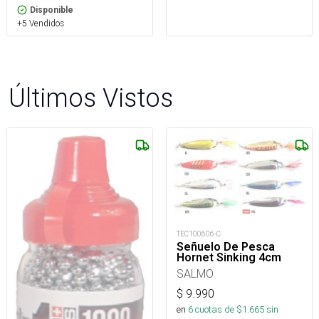
Disponible
+5 Vendidos
Últimos Vistos
TEC100606-C
Señuelo De Pesca
Hornet Sinking 4cm
SALMO
$
9.990
en
6
cuotas de $
1.665
sin