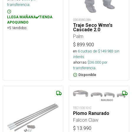
transferencia.
LLEGA MAÑANA✔️TIENDA
OD030802BA
APOQUINDO
Traje Seco Wmn's
+5 Vendidos
Cascade 2.0
Palm
$
899.900
en
6
cuotas de $
149.983
sin
interés
ahorras
$
36.000
por
transferencia.
Disponible
TEC110610-C
Plomo Ranurado
Falcon Claw
$
13.990