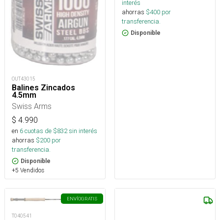
interés
ahorras
$
400
por
transferencia.
Disponible
OUT43015
Balines Zincados
4.5mm
Swiss Arms
$
4.990
en
6
cuotas de $
832
sin interés
ahorras
$
200
por
transferencia.
Disponible
+5 Vendidos
ENVÍO
GRATIS
T040541