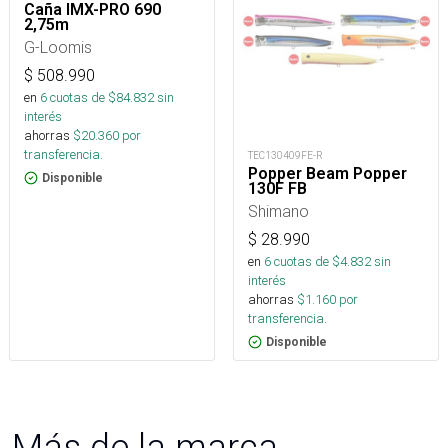
Caña IMX-PRO 690
2,75m
G-Loomis
$
508.990
en
6
cuotas de $
84.832
sin
interés
ahorras
$
20.360
por
transferencia.
TEC130409FE-R
Popper Beam Popper
Disponible
130F FB
Shimano
$
28.990
en
6
cuotas de $
4.832
sin
interés
ahorras
$
1.160
por
transferencia.
Disponible
Más de la marca