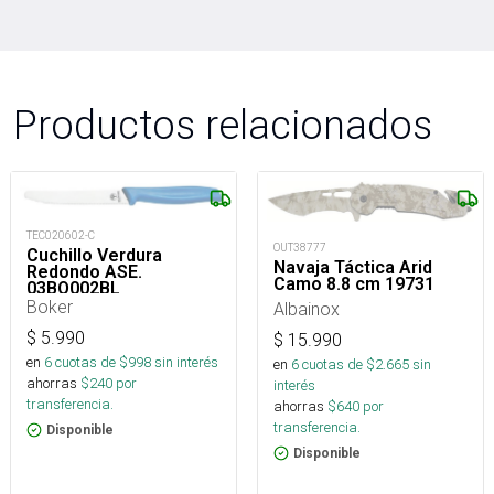
Productos relacionados
TEC020602-C
OUT38777
Cuchillo Verdura
Navaja Táctica Arid
Redondo ASE.
Camo 8.8 cm 19731
03BO002BL_
Boker
Albainox
$
5.990
$
15.990
en
6
cuotas de $
998
sin interés
en
6
cuotas de $
2.665
sin
ahorras
$
240
por
interés
transferencia.
ahorras
$
640
por
transferencia.
Disponible
Disponible