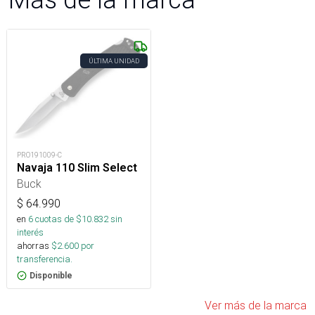
ÚLTIMA UNIDAD
PRO191009-C
Navaja 110 Slim Select
Buck
$
64.990
en
6
cuotas de $
10.832
sin
interés
ahorras
$
2.600
por
transferencia.
Disponible
Ver más de la marca