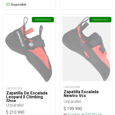
Disponible
ENVÍO
GRATIS
ENVÍO
GRATIS
LM030608BA
LM040603BA
Zapatilla Escalada
Zapatilla De Escalada
Newtro Vcs
Leopard II Climbing
Shoe
Unparallel
Unparallel
$
199.990
$
210.990
en
6
cuotas de $
33.332
sin