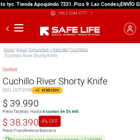
tyc. Tienda Apoquindo 7331. Piso 9. Las Condes
¡ENVÍO GRAT
+56 2 2244 3777
|
Inicio
/
Agua
/
Seguridad y Rescate
/
Cuchillos
/
Cuchillo River Shorty Knife
Gerber
Cuchillo River Shorty Knife
SKU:
OUT3939
+5 VENDIDOS
$
39.990
Precio Tarjetas: Hasta
6
cuotas de $
6.665
$
38.390
4
% OFF
Precio Transferencia Bancaria
Envío gratis para compras mayores a $150.000