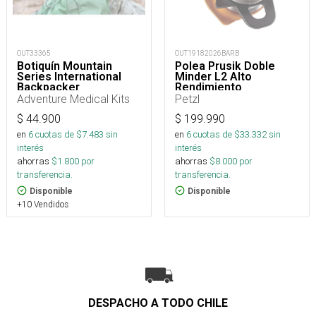
OUT33365
OUT19182026BARB
Botiquín Mountain
Polea Prusik Doble
Series International
Minder L2 Alto
Backpacker
Rendimiento
Adventure Medical Kits
Petzl
$
44.900
$
199.990
en
6
cuotas de $
7.483
sin
en
6
cuotas de $
33.332
sin
interés
interés
ahorras
$
1.800
por
ahorras
$
8.000
por
transferencia.
transferencia.
Disponible
Disponible
+10 Vendidos
DESPACHO A TODO CHILE