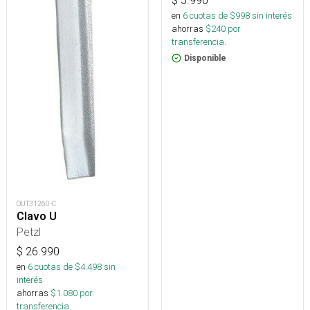
$
5.990
en
6
cuotas de $
998
sin interés
ahorras
$
240
por
transferencia.
Disponible
OUT31260-C
Clavo U
Petzl
$
26.990
en
6
cuotas de $
4.498
sin
interés
ahorras
$
1.080
por
transferencia.