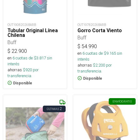
OUT19082026BARB
OUT19782026BARB
Tubular Original Línea
Gorro Corta Viento
Chilena
Buff
Buff
$
54.990
$
22.900
en
6
cuotas de $
9.165
sin
en
6
cuotas de $
3.817
sin
interés
interés
ahorras
$
2.200
por
ahorras
$
920
por
transferencia.
transferencia.
Disponible
Disponible
ENVÍO
GRATIS
2
ÚLTIMAS