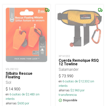
XP141202
Cuerda Remolque RSQ
12 Towline
Salamander
VOL290102
Silbáto Rescue
$
73.990
Floating
en
6
cuotas de $
12.332
sin
Sol
interés
$
14.900
ahorras
$
2.960
por
en
6
cuotas de $
2.483
sin
transferencia.
interés
Disponible
ahorras
$
600
por