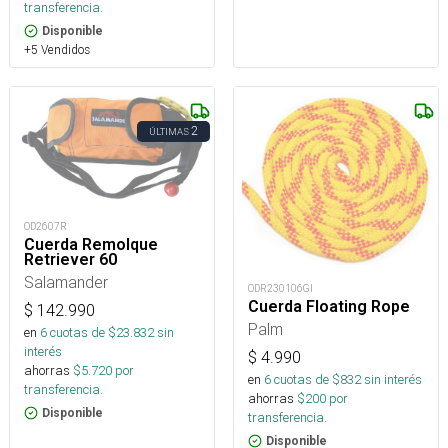
transferencia.
Disponible
+5 Vendidos
2
ÚLTIMAS
OD2607R
Cuerda Remolque
Retriever 60
Salamander
ODR230106GI
Cuerda Floating Rope
$
142.990
Palm
en
6
cuotas de $
23.832
sin
interés
$
4.990
ahorras
$
5.720
por
en
6
cuotas de $
832
sin interés
transferencia.
ahorras
$
200
por
Disponible
transferencia.
Disponible