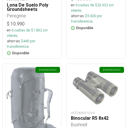
Lona De Suelo Poly
en
6
cuotas de $
23.332
sin
Groundsheets
interés
Peregrine
ahorras
$
5.600
por
transferencia.
$
10.990
Disponible
en
6
cuotas de $
1.832
sin
interés
ahorras
$
440
por
transferencia.
Disponible
ENVÍO
GRATIS
ENVÍO
GRATIS
VICT2406001CA-R
Binocular R5 8x42
Bushnell