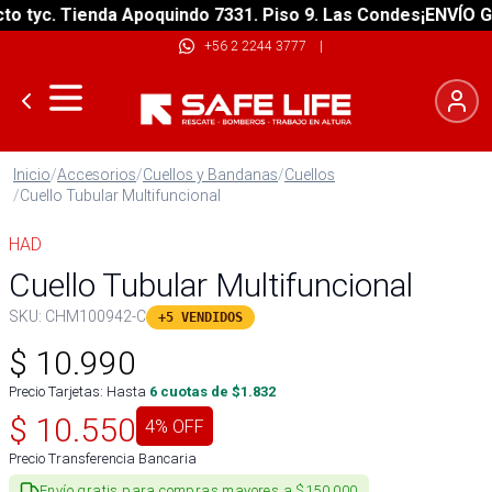
tyc. Tienda Apoquindo 7331. Piso 9. Las Condes
¡ENVÍO GRAT
+56 2 2244 3777
|
Inicio
/
Accesorios
/
Cuellos y Bandanas
/
Cuellos
/
Cuello Tubular Multifuncional
HAD
Cuello Tubular Multifuncional
SKU:
CHM100942-C
+5 VENDIDOS
$
10.990
Precio Tarjetas: Hasta
6
cuotas de $
1.832
$
10.550
4
% OFF
Precio Transferencia Bancaria
Envío gratis para compras mayores a $150.000