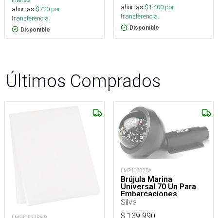
ahorras
$
1.400
por
ahorras
$
720
por
transferencia.
transferencia.
Disponible
Disponible
Últimos Comprados
LM210702BA
Brújula Marina
Universal 70 Un Para
Embarcaciones
Silva
$
139.990
LM210521BA-R