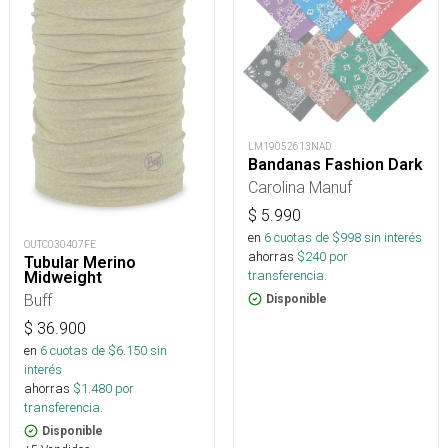
LM19052613NAD
Bandanas Fashion Dark
Carolina Manuf
$
5.990
en
6
cuotas de $
998
sin interés
OUTC030407FE
ahorras
$
240
por
Tubular Merino
transferencia.
Midweight
Buff
Disponible
$
36.900
en
6
cuotas de $
6.150
sin
interés
ahorras
$
1.480
por
transferencia.
Disponible