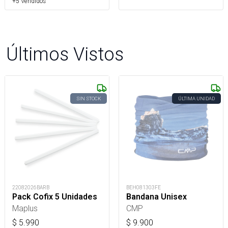
+5 Vendidos
Últimos Vistos
SIN STOCK
ÚLTIMA UNIDAD
22082026BARB
BEH081303FE
Pack Cofix 5 Unidades
Bandana Unisex
Maplus
CMP
$
5.990
$
9.900