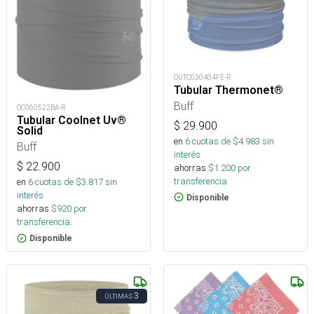
OUTC030404FE-R
Tubular Thermonet®
Buff
OC060522BA-R
Tubular Coolnet Uv®
$
29.900
Solid
en
6
cuotas de $
4.983
sin
Buff
interés
$
22.900
ahorras
$
1.200
por
transferencia.
en
6
cuotas de $
3.817
sin
interés
Disponible
ahorras
$
920
por
transferencia.
Disponible
3
ÚLTIMAS