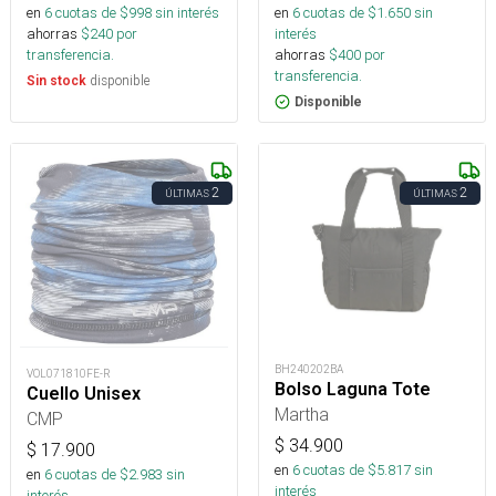
en
6
cuotas de $
998
sin interés
en
6
cuotas de $
1.650
sin
ahorras
$
240
por
interés
transferencia.
ahorras
$
400
por
transferencia.
disponible
Sin stock
Disponible
2
2
ÚLTIMAS
ÚLTIMAS
BH240202BA
VOL071810FE-R
Bolso Laguna Tote
Cuello Unisex
Martha
CMP
$
34.900
$
17.900
en
6
cuotas de $
5.817
sin
en
6
cuotas de $
2.983
sin
interés
interés