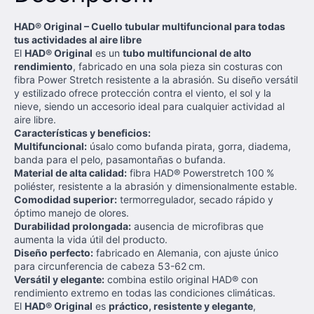
HAD® Original – Cuello tubular multifuncional para todas
tus actividades al aire libre
El
HAD® Original
es un
tubo multifuncional de alto
rendimiento
, fabricado en una sola pieza sin costuras con
fibra Power Stretch resistente a la abrasión. Su diseño versátil
y estilizado ofrece protección contra el viento, el sol y la
nieve, siendo un accesorio ideal para cualquier actividad al
aire libre.
Características y beneficios:
Multifuncional:
úsalo como bufanda pirata, gorra, diadema,
banda para el pelo, pasamontañas o bufanda.
Material de alta calidad:
fibra HAD® Powerstretch 100 %
poliéster, resistente a la abrasión y dimensionalmente estable.
Comodidad superior:
termorregulador, secado rápido y
óptimo manejo de olores.
Durabilidad prolongada:
ausencia de microfibras que
aumenta la vida útil del producto.
Diseño perfecto:
fabricado en Alemania, con ajuste único
para circunferencia de cabeza 53-62 cm.
Versátil y elegante:
combina estilo original HAD® con
rendimiento extremo en todas las condiciones climáticas.
El
HAD® Original
es
práctico, resistente y elegante
,