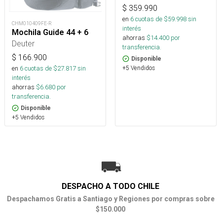
$
359.990
en
6
cuotas de $
59.998
sin
CHM010409FE-R
interés
Mochila Guide 44 + 6
ahorras
$
14.400
por
Deuter
transferencia.
$
166.900
Disponible
en
6
cuotas de $
27.817
sin
+5 Vendidos
interés
ahorras
$
6.680
por
transferencia.
Disponible
+5 Vendidos
DESPACHO A TODO CHILE
Despachamos Gratis a Santiago y Regiones por compras sobre
$150.000