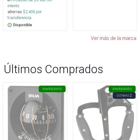
interés
ahorras
$
2.400
por
transferencia.
Disponible
Ver más de la marca
Últimos Comprados
ENVÍO
GRATIS
ENVÍO
GRATIS
2
ÚLTIMAS