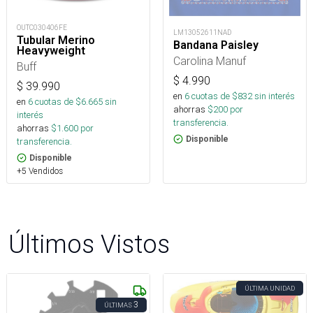
OUTC030406FE
LM13052611NAD
Tubular Merino
Bandana Paisley
Heavyweight
Carolina Manuf
Buff
$
4.990
$
39.990
en
6
cuotas de $
832
sin interés
en
6
cuotas de $
6.665
sin
ahorras
$
200
por
interés
transferencia.
ahorras
$
1.600
por
Disponible
transferencia.
Disponible
+5 Vendidos
Últimos Vistos
ÚLTIMA UNIDAD
3
ÚLTIMAS