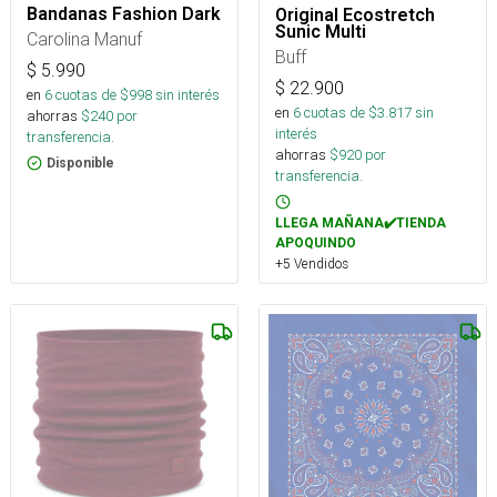
Bandanas Fashion Dark
Original Ecostretch
Sunic Multi
Carolina Manuf
Buff
$
5.990
$
22.900
en
6
cuotas de $
998
sin interés
en
6
cuotas de $
3.817
sin
ahorras
$
240
por
interés
transferencia.
ahorras
$
920
por
Disponible
transferencia.
LLEGA MAÑANA✔️TIENDA
APOQUINDO
+5 Vendidos