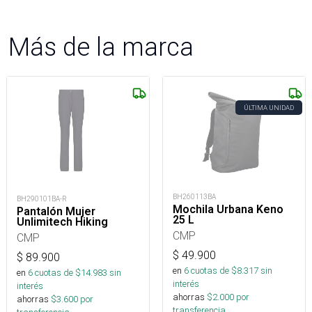
Más de la marca
ÚLTIMA UNIDAD
BH260113BA
BH290101BA-R
Mochila Urbana Keno
Pantalón Mujer
25 L
Unlimitech Hiking
CMP
CMP
$
49.900
$
89.900
en
6
cuotas de $
8.317
sin
en
6
cuotas de $
14.983
sin
interés
interés
ahorras
$
2.000
por
ahorras
$
3.600
por
transferencia.