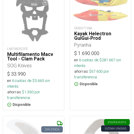
OD300713BA
Kayak Helectron
GuiGui-Prod
Pyranha
LMO180502FE
$
1.690.000
Multifilamento Macv
Tool - Clam Pack
en
6
cuotas de $
281.667
sin
SOG Knives
interés
ahorras
$
67.600
por
$
33.990
transferencia.
en
6
cuotas de $
5.665
sin
Disponible
interés
ahorras
$
1.360
por
transferencia.
Disponible
ENVÍO
GRATIS
ÚLTIMA UNIDAD
SIN STOCK