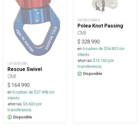
LM180518BA-R
Polea Knot Passing
CMI
$
328.990
en
6
cuotas de $
54.832
sin
interés
ahorras
$
13.160
por
LM150503BA
transferencia.
Rescue Swivel
Disponible
CMI
$
164.990
en
6
cuotas de $
27.498
sin
interés
ahorras
$
6.600
por
transferencia.
Disponible