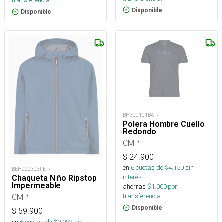
transferencia.
Disponible
Disponible
BH300101BA-R
Polera Hombre Cuello
Redondo
CMP
$
24.900
en
6
cuotas de $
4.150
sin
BEH022303FE-R
interés
Chaqueta Niño Ripstop
Impermeable
ahorras
$
1.000
por
transferencia.
CMP
Disponible
$
59.900
en
6
cuotas de $
9.983
sin