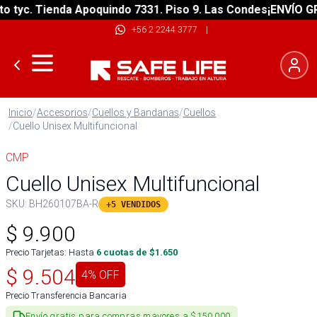
yc. Tienda Apoquindo 7331. Piso 9. Las Condes
¡ENVÍO GRATI
+56 2 2244 3777
|
Inicio
/
Accesorios
/
Cuellos y Bandanas
/
Cuellos
/
Cuello Unisex Multifuncional
CMP
Cuello Unisex Multifuncional
SKU:
BH260107BA-R
+5 VENDIDOS
$
9.900
Precio Tarjetas: Hasta
6
cuotas de $
1.650
$
9.504
4
% OFF
Precio Transferencia Bancaria
Envío gratis para compras mayores a $150.000