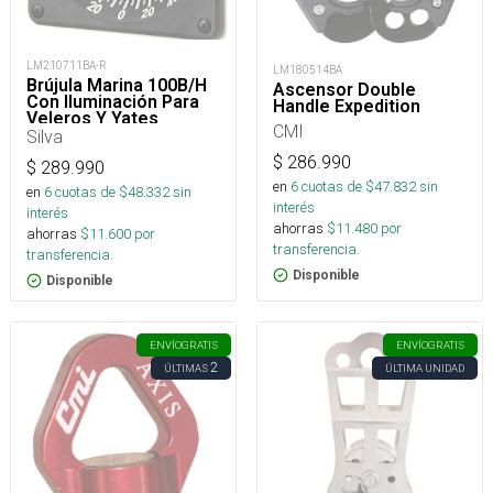
LM210711BA-R
LM180514BA
Brújula Marina 100B/H
Ascensor Double
Con Iluminación Para
Handle Expedition
Veleros Y Yates
CMI
Silva
$
286.990
$
289.990
en
6
cuotas de $
47.832
sin
en
6
cuotas de $
48.332
sin
interés
interés
ahorras
$
11.480
por
ahorras
$
11.600
por
transferencia.
transferencia.
Disponible
Disponible
ENVÍO
GRATIS
ENVÍO
GRATIS
2
ÚLTIMAS
ÚLTIMA UNIDAD