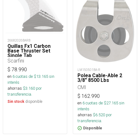
26682026BARB
Quillas Fx1 Carbon
Base Thruster Set
Single Tab
Scarfini
$
78.990
LM150501BA-R
Polea Cable-Able 2
en
6
cuotas de $
13.165
sin
3/8" 8500 Lbs
interés
CMI
ahorras
$
3.160
por
transferencia.
$
162.990
disponible
Sin stock
en
6
cuotas de $
27.165
sin
interés
ahorras
$
6.520
por
transferencia.
Disponible