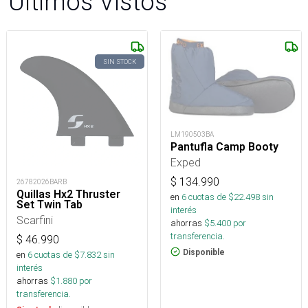
Últimos Vistos
SIN STOCK
LM190503BA
Pantufla Camp Booty
Exped
$
134.990
26782026BARB
Quillas Hx2 Thruster
en
6
cuotas de $
22.498
sin
Set Twin Tab
interés
Scarfini
ahorras
$
5.400
por
transferencia.
$
46.990
Disponible
en
6
cuotas de $
7.832
sin
interés
ahorras
$
1.880
por
transferencia.