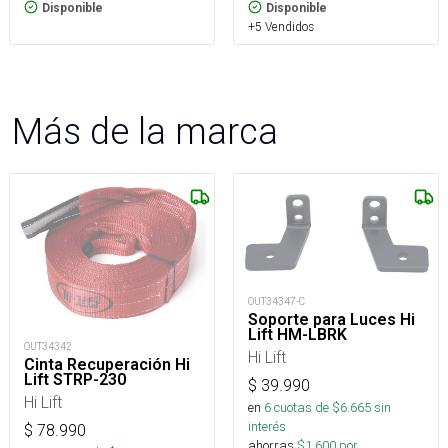
Disponible
Disponible
+5 Vendidos
Más de la marca
OUT34347-C
Soporte para Luces Hi
Lift HM-LBRK
OUT34342
Hi Lift
Cinta Recuperación Hi
Lift STRP-230
$
39.990
Hi Lift
en
6
cuotas de $
6.665
sin
interés
$
78.990
ahorras
$
1.600
por