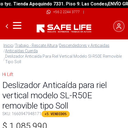
yc. Tienda Apoquindo 7331. Piso 9. Las Condes
¡ENVÍO GRATI
+56 2 2244 3777
|
Inicio
/
Trabajo - Rescate Altura
/
Descendedores y Anticaidas
/
Anticaídas Cuerda
Deslizador Anticaída Para Riel Vertical Modelo Sl-R50E Removible
/
Tipo Soll
Hi Lift
Deslizador Anticaída para riel
vertical modelo SL-R50E
removible tipo Soll
SKU:
1660947948171
+5 VENDIDOS
$
1.085.990