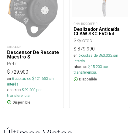
CHM102206FE-R
Deslizador Anticaída
CLAW SKC EVO kit
Skylotec
OUT34328
$
379.990
Descensor De Rescate
en
6
cuotas de $
63.332
sin
Maestro S
interés
Petzl
ahorras
$
15.200
por
$
729.900
transferencia.
en
6
cuotas de $
121.650
sin
Disponible
interés
ahorras
$
29.200
por
transferencia.
Disponible