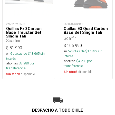
26582026BARB
26382026BARB
Quillas Fx0 Carbon
Quillas E3 Quad Carbon
Base Thruster Set
Base Set Single Tab
Single Tab
Scarfini
Scarfini
$
106.990
$
81.990
en
6
cuotas de $
17.832
sin
en
6
cuotas de $
13.665
sin
interés
interés
ahorras
$
4.280
por
ahorras
$
3.280
por
transferencia.
transferencia.
disponible
Sin stock
disponible
Sin stock
DESPACHO A TODO CHILE