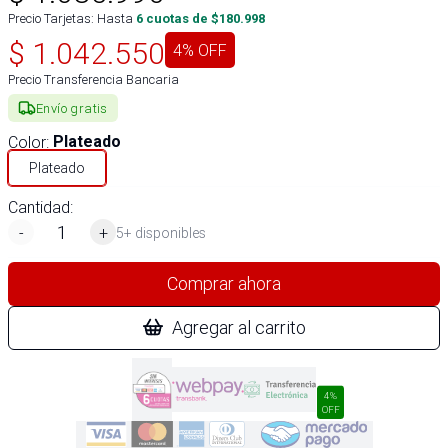
Precio Tarjetas: Hasta
6
cuotas de $
180.998
$
1.042.550
4
% OFF
Precio Transferencia Bancaria
Envío gratis
Color
:
Plateado
Plateado
Cantidad:
-
+
5+ disponibles
Comprar ahora
Agregar al carrito
4%
OFF