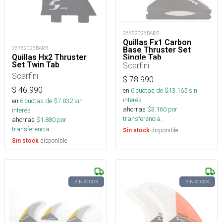
26682026BARB
Quillas Fx1 Carbon
Base Thruster Set
26782026BARB
Single Tab
Quillas Hx2 Thruster
Set Twin Tab
Scarfini
Scarfini
$
78.990
$
46.990
en
6
cuotas de $
13.165
sin
interés
en
6
cuotas de $
7.832
sin
ahorras
$
3.160
por
interés
transferencia.
ahorras
$
1.880
por
transferencia.
disponible
Sin stock
disponible
Sin stock
SIN STOCK
SIN STOCK