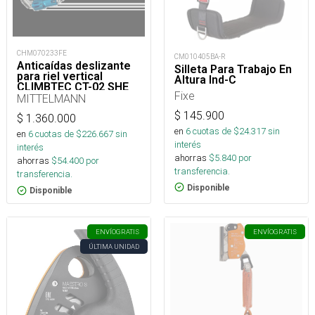
CHM070233FE
CM010405BA-R
Anticaídas deslizante
Silleta Para Trabajo En
para riel vertical
Altura Ind-C
CLIMBTEC CT-02 SHE
Fixe
MITTELMANN
$
145.900
$
1.360.000
en
6
cuotas de $
24.317
sin
en
6
cuotas de $
226.667
sin
interés
interés
ahorras
$
5.840
por
ahorras
$
54.400
por
transferencia.
transferencia.
Disponible
Disponible
ENVÍO
GRATIS
ENVÍO
GRATIS
ÚLTIMA UNIDAD