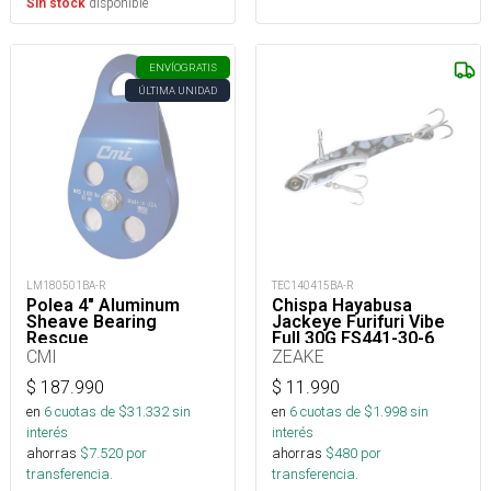
disponible
Sin stock
ENVÍO
GRATIS
ÚLTIMA UNIDAD
LM180501BA-R
TEC140415BA-R
Polea 4" Aluminum
Chispa Hayabusa
Sheave Bearing
Jackeye Furifuri Vibe
Rescue
Full 30G FS441-30-6_
CMI
ZEAKE
$
187.990
$
11.990
en
6
cuotas de $
31.332
sin
en
6
cuotas de $
1.998
sin
interés
interés
ahorras
$
7.520
por
ahorras
$
480
por
transferencia.
transferencia.