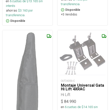
en
6
cuotas de $
13.165
sin
transferencia.
interés
Disponible
ahorras
$
3.160
por
+5 Vendidos
transferencia.
Disponible
OUT34356-C
Montaje Universal Gata
Hi Lift 4XRAC
Hi Lift
$
84.990
en
6
cuotas de $
14.165
sin