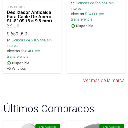
en
6
cuotas de $
99.998
sin
CHM100901-C
interés
Deslizador Anticaída
ahorras
$
24.000
por
Para Cable De Acero
transferencia.
SL-810S (8 a 9,5 mm)
3S Lift
Disponible
$
659.990
en
6
cuotas de $
109.998
sin
interés
ahorras
$
26.400
por
transferencia.
Disponible
+5 Vendidos
Ver más de la marca
Últimos Comprados
ENVÍO
GRATIS
ENVÍO
GRATIS