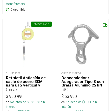
transferencia.
Disponible
ENVÍO
GRATIS
CHM101009
CHM070418FE-R
Retráctil Anticaída de
Descendedor /
cable de acero 30M
Asegurador Tipo 8 con
para uso vertical y
Orejas Aluminio 25 kN
horizontal
Climax
ISC
$
990.990
$
53.990
en
6
cuotas de $
165.165
sin
en
6
cuotas de $
8.998
sin
interés
interés