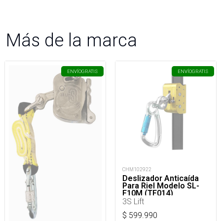
Más de la marca
ENVÍO
GRATIS
ENVÍO
GRATIS
CHM102922
Deslizador Anticaída
Para Riel Modelo SL-
F10M (TF014)
3S Lift
$
599.990