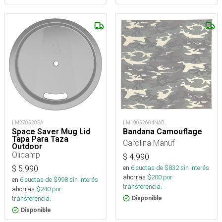
LM270520BA
LM19052604NAD
Space Saver Mug Lid
Bandana Camouflage
Tapa Para Taza
Carolina Manuf
Outdoor
Olicamp
$
4.990
en
6
cuotas de $
832
sin interés
$
5.990
ahorras
$
200
por
en
6
cuotas de $
998
sin interés
transferencia.
ahorras
$
240
por
transferencia.
Disponible
Disponible