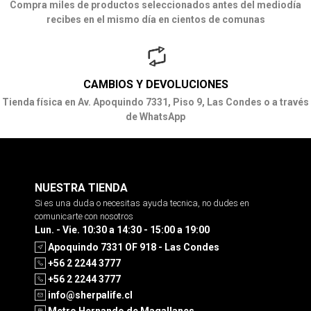
Compra miles de productos seleccionados antes del mediodía
recibes en el mismo día en cientos de comunas
CAMBIOS Y DEVOLUCIONES
Tienda física en Av. Apoquindo 7331, Piso 9, Las Condes o a través
de WhatsApp
NUESTRA TIENDA
Si es una duda o necesitas ayuda tecnica, no dudes en
comunicarte con nosotros
Lun. - Vie. 10:30 a 14:30 - 15:00 a 19:00
Apoquindo 7331 OF 918 - Las Condes
+56 2 2244 3777
+56 2 2244 3777
info@sherpalife.cl
Metro Hernando de Magallanes