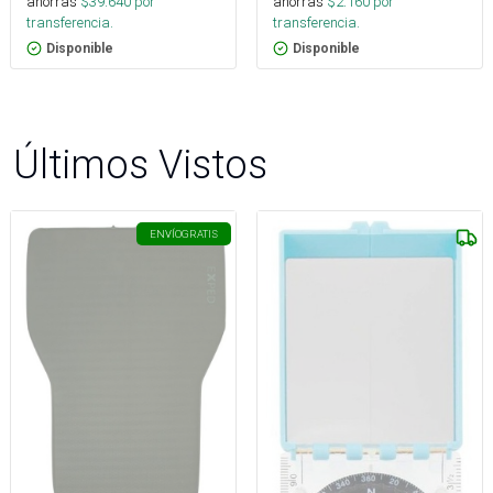
ahorras
$
39.640
por
ahorras
$
2.160
por
transferencia.
transferencia.
Disponible
Disponible
Últimos Vistos
ENVÍO
GRATIS