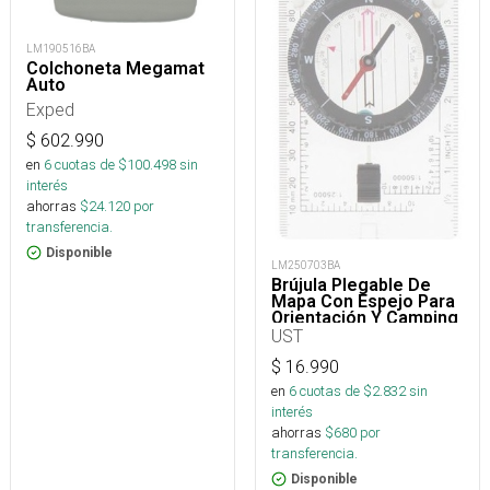
LM190516BA
Colchoneta Megamat
Auto
Exped
$
602.990
en
6
cuotas de $
100.498
sin
interés
ahorras
$
24.120
por
transferencia.
Disponible
LM250703BA
Brújula Plegable De
Mapa Con Espejo Para
Orientación Y Camping
UST
$
16.990
en
6
cuotas de $
2.832
sin
interés
ahorras
$
680
por
transferencia.
Disponible