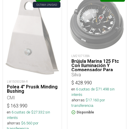
ÚLTIMA UNIDAD
LM210713BA
Brújula Marina 125 Ftc
Con Iluminación Y
Compensador Para
Embarcaciones
Silva
LM150502BA-R
$
428.990
Polea 4" Prusik Minding
en
6
cuotas de $
71.498
sin
Bushing
interés
CMI
ahorras
$
17.160
por
$
163.990
transferencia.
en
6
cuotas de $
27.332
sin
Disponible
interés
ahorras
$
6.560
por
transferencia.