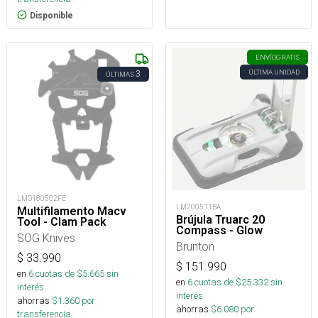
Disponible
ENVÍO
GRATIS
ÚLTIMA UNIDAD
3
ÚLTIMAS
LMO180502FE
LM200511BA
Multifilamento Macv
Brújula Truarc 20
Tool - Clam Pack
Compass - Glow
SOG Knives
Brunton
$
33.990
$
151.990
en
6
cuotas de $
5.665
sin
en
6
cuotas de $
25.332
sin
interés
interés
ahorras
$
1.360
por
ahorras
$
6.080
por
transferencia.