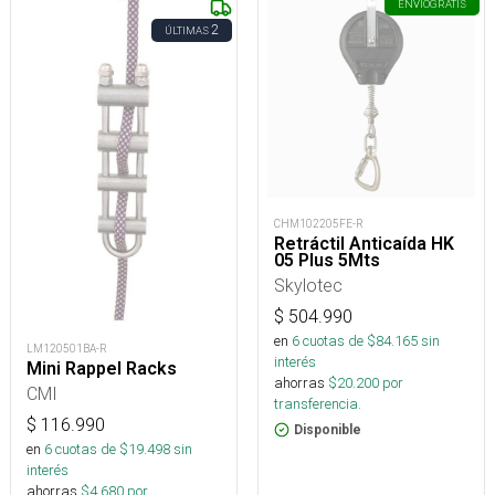
ENVÍO
GRATIS
2
ÚLTIMAS
CHM102205FE-R
Retráctil Anticaída HK
05 Plus 5Mts
Skylotec
$
504.990
en
6
cuotas de $
84.165
sin
LM120501BA-R
interés
Mini Rappel Racks
ahorras
$
20.200
por
CMI
transferencia.
$
116.990
Disponible
en
6
cuotas de $
19.498
sin
interés
ahorras
$
4.680
por