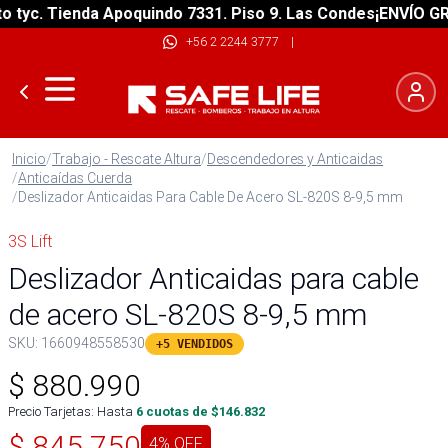
yc. Tienda Apoquindo 7331. Piso 9. Las Condes
¡ENVÍO GRATI
+56 2 2244 3777
|
Inicio
/
Trabajo - Rescate Altura
/
Descendedores y Anticaidas
/
Anticaídas Cuerda
/
Deslizador Anticaidas Para Cable De Acero SL-820S 8-9,5 mm
3S Lift
Deslizador Anticaidas para cable
de acero SL-820S 8-9,5 mm
SKU:
1660948558530
+5 VENDIDOS
$
880.990
Precio Tarjetas: Hasta
6
cuotas de $
146.832
$
845.750
4
% OFF