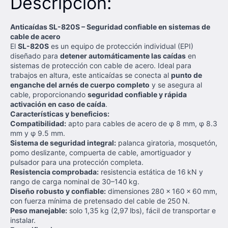
Descripción:
Anticaídas SL-820S – Seguridad confiable en sistemas de
cable de acero
El
SL-820S
es un equipo de protección individual (EPI)
diseñado para
detener automáticamente las caídas
en
sistemas de protección con cable de acero. Ideal para
trabajos en altura, este anticaídas se conecta al
punto de
enganche del arnés de cuerpo completo
y se asegura al
cable, proporcionando
seguridad confiable y rápida
activación en caso de caída
.
Características y beneficios:
Compatibilidad:
apto para cables de acero de φ 8 mm, φ 8.3
mm y φ 9.5 mm.
Sistema de seguridad integral:
palanca giratoria, mosquetón,
pomo deslizante, compuerta de cable, amortiguador y
pulsador para una protección completa.
Resistencia comprobada:
resistencia estática de 16 kN y
rango de carga nominal de 30–140 kg.
Diseño robusto y confiable:
dimensiones 280 × 160 × 60 mm,
con fuerza mínima de pretensado del cable de 250 N.
Peso manejable:
solo 1,35 kg (2,97 lbs), fácil de transportar e
instalar.