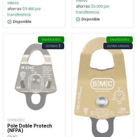
interés
interés
ahorras
$
6.000
por
ahorras
$
9.480
por
transferencia.
transferencia.
Disponible
Disponible
ENVÍO
GRATIS
ENVÍO
GRATIS
3
ÚLTIMAS
ÚLTIMA UNIDAD
OUT38328-C
Pole Doble Protech
(NFPA)