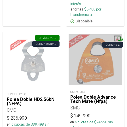
interés
ahorras
$
5.400
por
transferencia.
Disponible
ENVÍO
GRATIS
ÚLTIMA UNIDAD
2
ÚLTIMAS
CM090903
CHM103125-C
Polea Doble Advance
Polea Doble HD2 56kN
Tech Mate (Nfpa)
(NFPA)
SMC
CMC
$
149.990
$
236.990
en
6
cuotas de $
24.998
sin
en
6
cuotas de $
39.498
sin