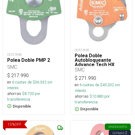
OUT21849
OUT21848
Polea Doble
Polea Doble PMP 2
Autobloqueante
Advance Tech HX
SMC
(NFPA)
SMC
$
217.990
$
271.990
en
6
cuotas de $
36.332
sin
en
6
cuotas de $
45.332
sin
interés
interés
ahorras
$
8.720
por
ahorras
$
10.880
por
transferencia.
transferencia.
Disponible
Disponible
13
%
OFF
ENVÍO
GRATIS
2
ÚLTIMAS