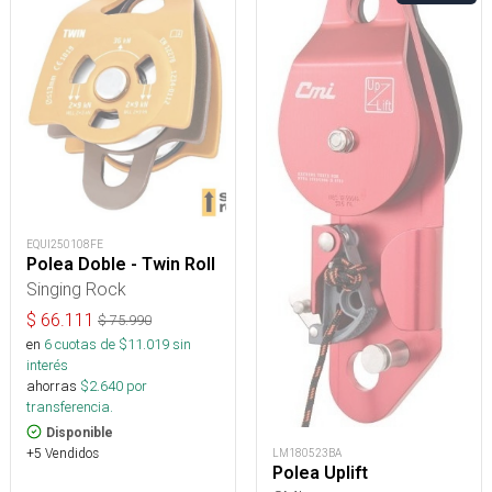
EQUI250108FE
Polea Doble - Twin Roll
Singing Rock
$
66.111
$
75.990
en
6
cuotas de $
11.019
sin
interés
ahorras
$
2.640
por
transferencia.
Disponible
+5 Vendidos
LM180523BA
Polea Uplift