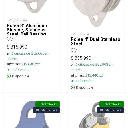
LM180517BA-R
Polea 3" Aluminum
Sheave, Stainless
Steel, Ball Bearing
LM180519BA
Double
CMI
Polea 4" Dual Stainless
Steel
$
315.990
CMI
en
6
cuotas de $
52.665
sin
$
335.990
interés
ahorras
$
12.640
por
en
6
cuotas de $
55.998
sin
transferencia.
interés
ahorras
$
13.440
por
Disponible
transferencia.
Disponible
ENVÍO
GRATIS
ENVÍO
GRATIS
ÚLTIMA UNIDAD
ÚLTIMA UNIDAD