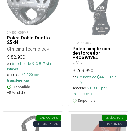
CM180408BA-R
Polea Doble Duetto
25kN
CHM101309-C
Climbing Technology
Polea simple con
destorcedor
$
82.900
PROSWIVEL
SWIVABINER 1.1 22kN
CMC
en
6
cuotas de $
13.817
sin
interés
$
269.990
ahorras
$
3.320
por
en
6
cuotas de $
44.998
sin
transferencia.
interés
Disponible
ahorras
$
10.800
por
+5 Vendidos
transferencia.
Disponible
ENVÍO
GRATIS
ENVÍO
GRATIS
ÚLTIMA UNIDAD
ÚLTIMA UNIDAD