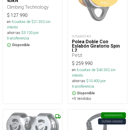
45kN
Climbing Technology
$
127.990
en
6
cuotas de $
21.332
sin
interés
ahorras
$
5.120
por
OUTpet092405
transferencia.
Polea Doble Con
Disponible
Eslabón Giratorio Spin
L2
Petzl
$
259.990
en
6
cuotas de $
43.332
sin
interés
ahorras
$
10.400
por
transferencia.
Disponible
+5 Vendidos
ENVÍO
GRATIS
ÚLTIMA UNIDAD