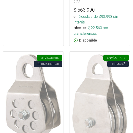
CMI
$
563.990
en
6
cuotas de $
93.998
sin
interés
ahorras
$
22.560
por
transferencia.
Disponible
ENVÍO
GRATIS
ENVÍO
GRATIS
2
ÚLTIMA UNIDAD
ÚLTIMAS