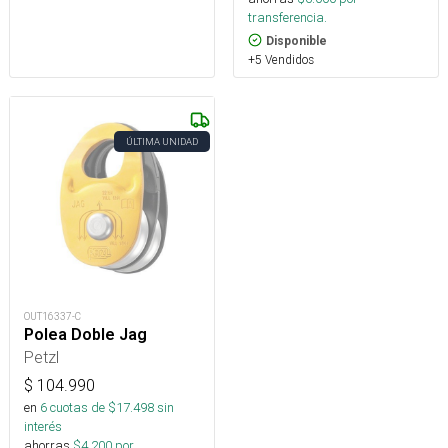
transferencia.
Disponible
+5 Vendidos
ÚLTIMA UNIDAD
OUT16337-C
Polea Doble Jag
Petzl
$
104.990
en
6
cuotas de $
17.498
sin
interés
ahorras
$
4.200
por