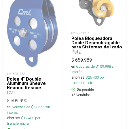
COSN270607
Polea Bloqueadora
Doble Desembragable
para Sistemas de Izado
Twin Release
Petzl
$
659.989
en
6
cuotas de $
109.998
sin
interés
LM180516BA
ahorras
$
26.400
por
Polea 4" Double
transferencia.
Aluminum Sheave
Bearing Rescue
Disponible
CMI
+5 Vendidos
$
309.990
en
6
cuotas de $
51.665
sin
interés
ahorras
$
12.400
por
transferencia.