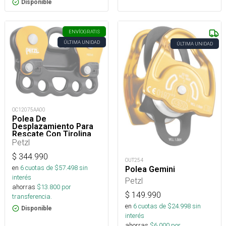
Disponible
ENVÍO
GRATIS
ÚLTIMA UNIDAD
ÚLTIMA UNIDAD
OC12075AA00
Polea De
Desplazamiento Para
Rescate Con Tirolina
Reeve
Petzl
$
344.990
OUT254
en
6
cuotas de $
57.498
sin
Polea Gemini
interés
Petzl
ahorras
$
13.800
por
$
149.990
transferencia.
en
6
cuotas de $
24.998
sin
Disponible
interés
ahorras
$
6.000
por