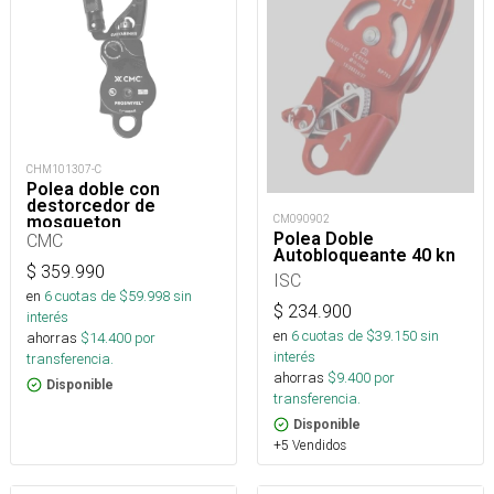
CHM101307-C
Polea doble con
destorcedor de
mosqueton
CM090902
PROSWIVEL
Polea Doble
CMC
SWIVABINER 1.1
Autobloqueante 40 kn
$
359.990
ISC
en
6
cuotas de $
59.998
sin
$
234.900
interés
en
6
cuotas de $
39.150
sin
ahorras
$
14.400
por
interés
transferencia.
ahorras
$
9.400
por
Disponible
transferencia.
Disponible
+5 Vendidos