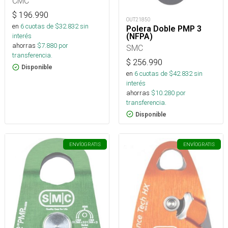
CMC
$
196.990
OUT21850
en
6
cuotas de $
32.832
sin
Polera Doble PMP 3
(NFPA)
interés
ahorras
$
7.880
por
SMC
transferencia.
$
256.990
Disponible
en
6
cuotas de $
42.832
sin
interés
ahorras
$
10.280
por
transferencia.
Disponible
ENVÍO
GRATIS
ENVÍO
GRATIS