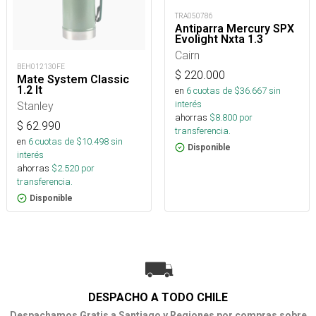
TRA050786
Antiparra Mercury SPX
Evolight Nxta 1.3
Cairn
BEH012130FE
$
220.000
Mate System Classic
1.2 lt
en
6
cuotas de $
36.667
sin
interés
Stanley
ahorras
$
8.800
por
$
62.990
transferencia.
en
6
cuotas de $
10.498
sin
Disponible
interés
ahorras
$
2.520
por
transferencia.
Disponible
DESPACHO A TODO CHILE
Despachamos Gratis a Santiago y Regiones por compras sobre