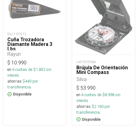
GILI1107012
Cuña Trozadora
Diamante Madera 3
Lbs
Rayun
$
10.990
LM170705BA
Brújula De Orientación
en
6
cuotas de $
1.832
sin
Mini Compass
interés
Silva
ahorras
$
440
por
transferencia.
$
53.990
en
6
cuotas de $
8.998
sin
Disponible
interés
ahorras
$
2.160
por
transferencia.
Disponible