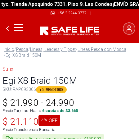
c. Tienda Apoquindo 7331. Piso 9. Las Condes
¡ENVÍO GRATIS
+56 2 2244 3777
|
Inicio
/
Pesca
/
Lineas, Leaders y Tippet
/
Lineas Pesca con Mosca
/
Egi X8 Braid 150M
Sufix
Egi X8 Braid 150M
SKU:
RAP093006
+5 VENDIDOS
$
21.990
-
24.990
Precio Tarjetas: Hasta
6
cuotas de $
3.665
$
21.110
4
% OFF
Precio Transferencia Bancaria
Envío gratis para compras mayores a $150.000