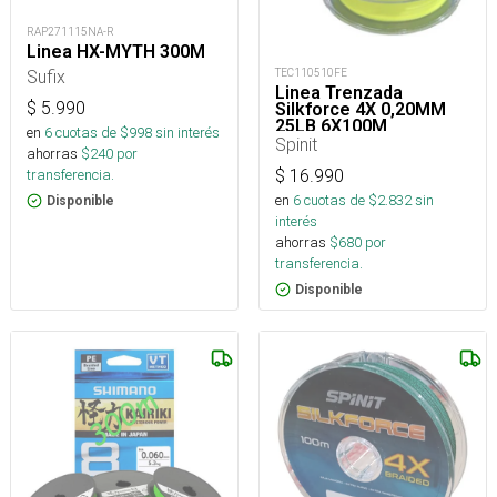
RAP271115NA-R
Linea HX-MYTH 300M
TEC110510FE
Sufix
Linea Trenzada
$
5.990
Silkforce 4X 0,20MM
25LB 6X100M
en
6
cuotas de $
998
sin interés
Spinit
ahorras
$
240
por
$
16.990
transferencia.
en
6
cuotas de $
2.832
sin
Disponible
interés
ahorras
$
680
por
transferencia.
Disponible