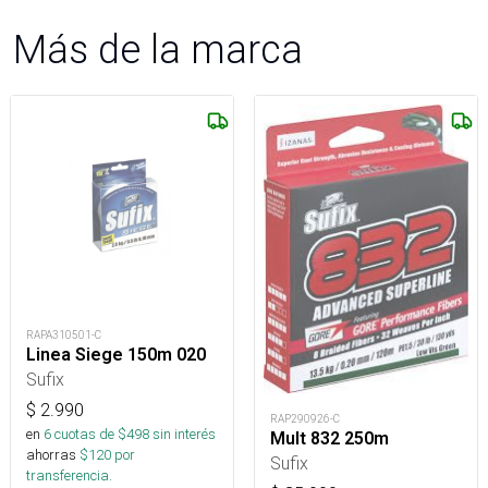
Más de la marca
RAPA310501-C
Linea Siege 150m 020
Sufix
$
2.990
RAP290926-C
en
6
cuotas de $
498
sin interés
Mult 832 250m
ahorras
$
120
por
Sufix
transferencia.