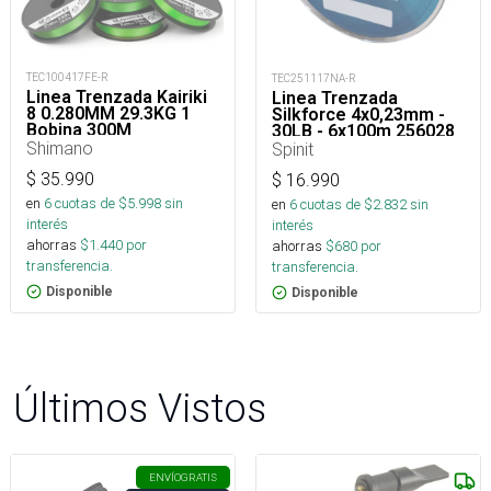
TEC100417FE-R
TEC251117NA-R
Linea Trenzada Kairiki
Linea Trenzada
8 0.280MM 29.3KG 1
Silkforce 4x0,23mm -
Bobina 300M
30LB - 6x100m 256028
Shimano
Spinit
$
35.990
$
16.990
en
6
cuotas de $
5.998
sin
en
6
cuotas de $
2.832
sin
interés
interés
ahorras
$
1.440
por
ahorras
$
680
por
transferencia.
transferencia.
Disponible
Disponible
Últimos Vistos
ENVÍO
GRATIS