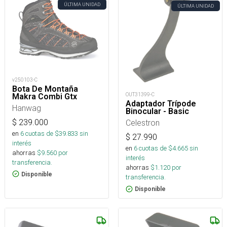
ÚLTIMA UNIDAD
ÚLTIMA UNIDAD
v250103-C
Bota De Montaña
OUT31399-C
Makra Combi Gtx
Adaptador Trípode
Hanwag
Binocular - Basic
$
239.000
Celestron
en
6
cuotas de $
39.833
sin
$
27.990
interés
en
6
cuotas de $
4.665
sin
ahorras
$
9.560
por
interés
transferencia.
ahorras
$
1.120
por
Disponible
transferencia.
Disponible