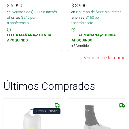
$
5.990
$
3.990
en
6
cuotas de $
998
sin interés
en
6
cuotas de $
665
sin interés
ahorras
$
240
por
ahorras
$
160
por
transferencia.
transferencia.
LLEGA MAÑANA✔️TIENDA
LLEGA MAÑANA✔️TIENDA
APOQUINDO
APOQUINDO
+5 Vendidos
Ver más de la marca
Últimos Comprados
ÚLTIMA UNIDAD