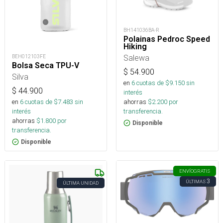
BH141036BA-R
Polainas Pedroc Speed
Hiking
Salewa
BEH012103FE
Bolsa Seca TPU-V
$
54.900
Silva
en
6
cuotas de $
9.150
sin
$
44.900
interés
en
6
cuotas de $
7.483
sin
ahorras
$
2.200
por
interés
transferencia.
ahorras
$
1.800
por
Disponible
transferencia.
Disponible
ENVÍO
GRATIS
3
ÚLTIMAS
ÚLTIMA UNIDAD