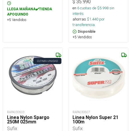
$
35.990
en
6
cuotas de $
5.998
sin
LLEGA MAÑANA✔️TIENDA
interés
APOQUINDO
ahorras
$
1.440
por
+5 Vendidos
transferencia.
Disponible
+5 Vendidos
ÚLTIMA UNIDAD
RAPA030603
RAPA030607
Linea Nylon Spargo
Linea Nylon Super 21
250M 025mm
100m
Sufix
Sufix