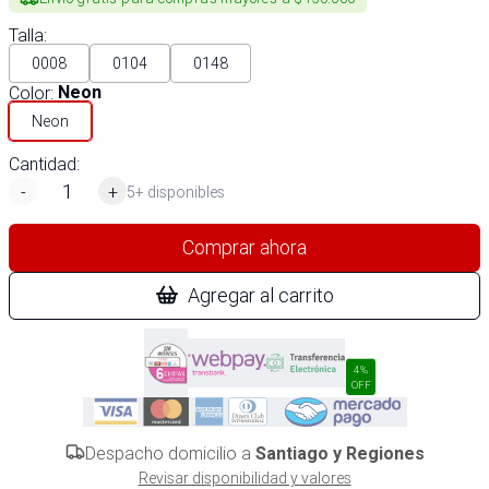
Talla
:
0008
0104
0148
Color
:
Neon
Neon
Cantidad:
-
+
5+ disponibles
Comprar ahora
Agregar al carrito
4%
OFF
Despacho domicilio a
Santiago y Regiones
Revisar disponibilidad y valores