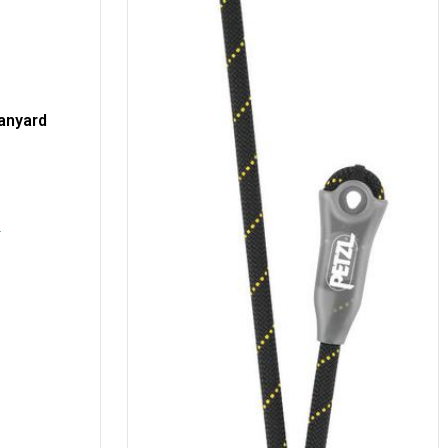
anyard
.