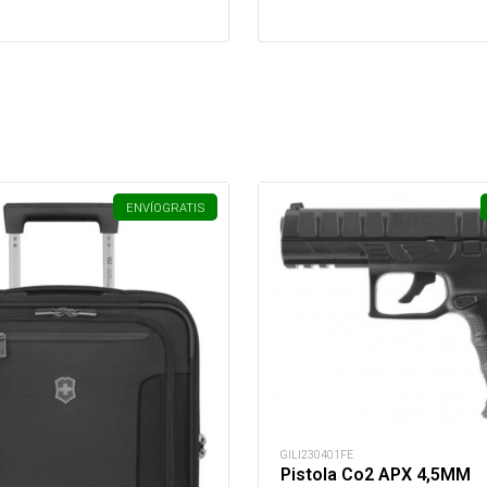
ENVÍO
GRATIS
GILI230401FE
Pistola Co2 APX 4,5MM