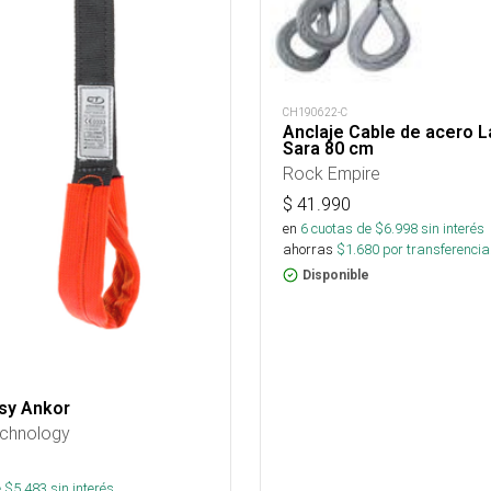
CH190622-C
Anclaje Cable de acero L
Sara 80 cm
Rock Empire
$
41.990
en
6
cuotas de $
6.998
sin interés
ahorras
$
1.680
por transferencia
Disponible
sy Ankor
echnology
 $
5.483
sin interés