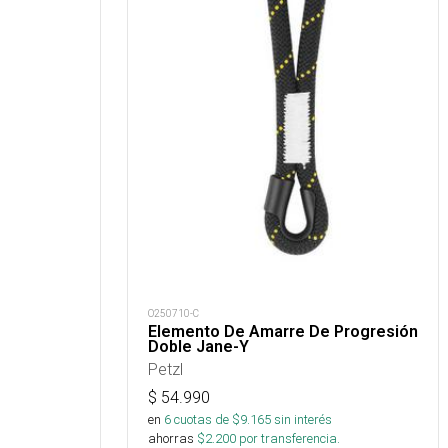
O250710-C
Elemento De Amarre De Progresión
Doble Jane-Y
Petzl
$
54.990
en
6
cuotas de $
9.165
sin interés
ahorras
$
2.200
por transferencia.