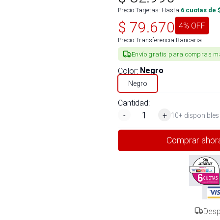
Precio Tarjetas: Hasta
6
cuotas de 
$
79.670
4
% OFF
Precio Transferencia Bancaria
Envío gratis para compras m
Color
:
Negro
Negro
Cantidad:
-
+
10+ disponibles
Comprar ahor
Desp