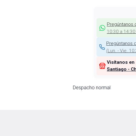
Pregúntanos 
10:30 a 14:30
Pregúntanos d
(
Lun. - Vie. 10
Visítanos en
Santiago - Ch
Despacho normal