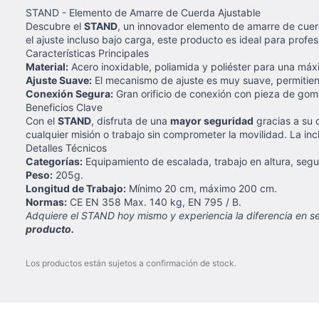
STAND - Elemento de Amarre de Cuerda Ajustable
Descubre el
STAND
, un innovador elemento de amarre de cuer
el ajuste incluso bajo carga, este producto es ideal para profes
Características Principales
Material:
Acero inoxidable, poliamida y poliéster para una máxi
Ajuste Suave:
El mecanismo de ajuste es muy suave, permitiendo
Conexión Segura:
Gran orificio de conexión con pieza de go
Beneficios Clave
Con el
STAND
, disfruta de una
mayor seguridad
gracias a su 
cualquier misión o trabajo sin comprometer la movilidad. La inc
Detalles Técnicos
Categorías:
Equipamiento de escalada, trabajo en altura, segur
Peso:
205g.
Longitud de Trabajo:
Mínimo 20 cm, máximo 200 cm.
Normas:
CE EN 358 Max. 140 kg, EN 795 / B.
Adquiere el STAND hoy mismo y experiencia la diferencia en s
producto.
Los productos están sujetos a confirmación de stock.