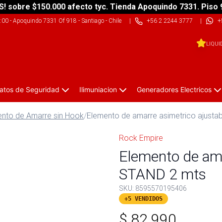
S! sobre $150.000 afecto tyc. Tienda Apoquindo 7331. Piso 
9:00
-
Apoquindo 7331 Of 918 - Santiago - Chile
|
+56 2 2244 3777
|
+
LIQUI
atos de Seguridad
Ilimuniacion
Generadores Electricos
nto de Amarre sin Hook
/
Elemento de amarre asimetrico ajusta
Rock Empire
Elemento de ama
STAND 2 mts
SKU:
8595570195406
+5 VENDIDOS
$
82.990