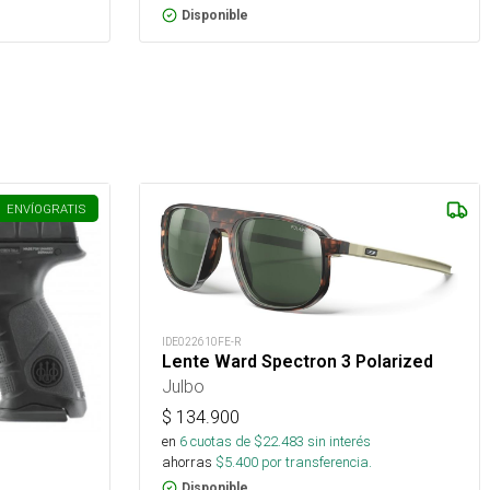
Disponible
ENVÍO
GRATIS
IDE022610FE-R
Lente Ward Spectron 3 Polarized
Julbo
$
134.900
en
6
cuotas de $
22.483
sin interés
ahorras
$
5.400
por transferencia.
Disponible