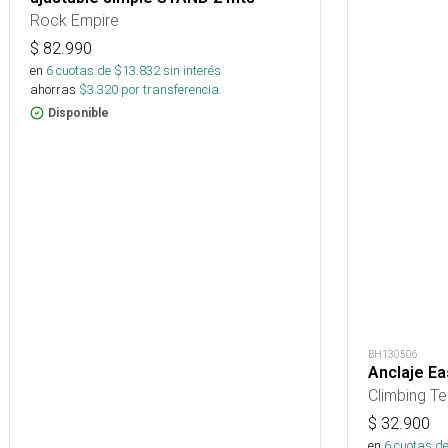
Rock Empire
$
82.990
en
6
cuotas de $
13.832
sin interés
ahorras
$
3.320
por transferencia.
Disponible
BH130506
Anclaje Ea
Climbing T
$
32.900
en
6
cuotas de