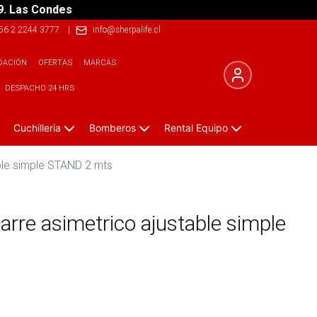
9. Las Condes
56 2 2244 3777
|
info@sherpalife.cl
DACIÓN
OFERTAS
MARCAS
DESPACHO 24 HRS
Cuchilleria
Bomberos
Rental Equipo
ble simple STAND 2 mts
rre asimetrico ajustable simple