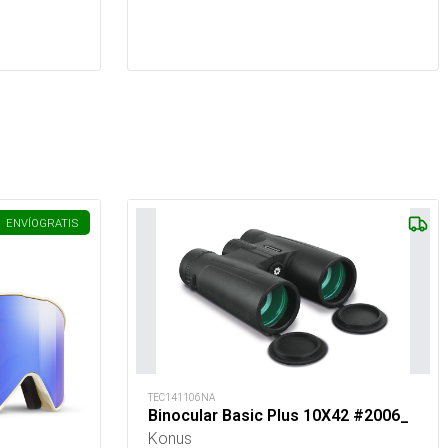
ENVÍO
GRATIS
TEC141106NA
Binocular Basic Plus 10X42 #2006_
Konus