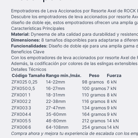
Empotradores de Leva Accionados por Resorte Axel de ROCK
Descubre los empotradores de leva accionados por resorte Axe
diseño de doble eje, estos empotradores ofrecen una amplia ga
Características Principales
Material:
Dyneema de alta calidad para durabilidad y resistenc
Dimensiones:
8 tamaños disponibles para adaptarse a difere
Funcionalidades:
Diseño de doble eje para una amplia gama de
Beneficios Clave
Con los empotradores de leva accionados por resorte Axel de 
Además, la codificación por colores de las eslingas extensibles f
Detalles Técnicos
Código
Tamaño
Rango mín./máx.
Peso
Fuerza
ZFX025
0,25
14-22mm
98 gramos
6 kN
ZFX050
0,5
16-27mm
100 gramos
7 kN
ZFX001
1
18-31mm
110 gramos
8 kN
ZFX002
2
22-38mm
116 gramos
8 kN
ZFX003
3
27-47mm
134 gramos
9 kN
ZFX004
4
35-60mm
164 gramos
9 kN
ZFX005
5
46-80mm
212 gramos
14 kN
ZFX006
6
64-108mm
254 gramos
14 kN
Compra ahora y mejora tu experiencia de escalada con los em