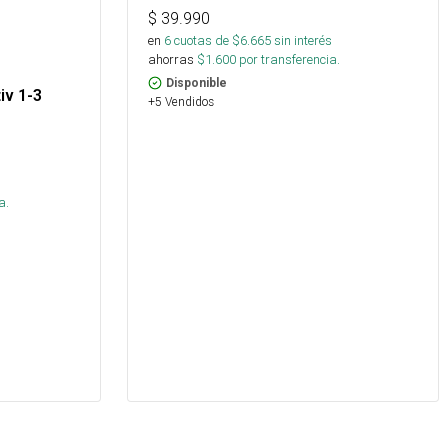
$
39.990
en
6
cuotas de $
6.665
sin interés
ahorras
$
1.600
por transferencia.
Disponible
iv 1-3
+5 Vendidos
s
a.