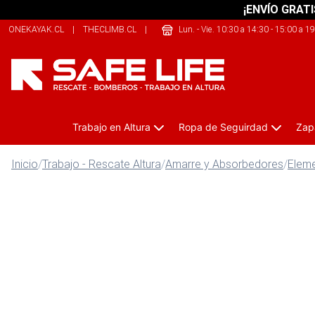
¡ENVÍO GRATI
ONEKAYAK.CL
|
THECLIMB.CL
|
THERIDERLAB.CL
Lun. - Vie. 10:30 a 14:30 - 15:00 a 1
Trabajo en Altura
Ropa de Seguirdad
Zap
Inicio
/
Trabajo - Rescate Altura
/
Amarre y Absorbedores
/
Eleme