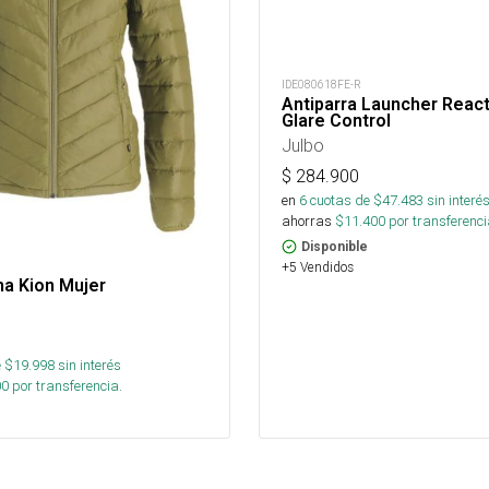
IDE080618FE-R
Antiparra Launcher React
Glare Control
Julbo
$
284.900
en
6
cuotas de $
47.483
sin interé
ahorras
$
11.400
por transferenci
Disponible
+5 Vendidos
ma Kion Mujer
 $
19.998
sin interés
00
por transferencia.