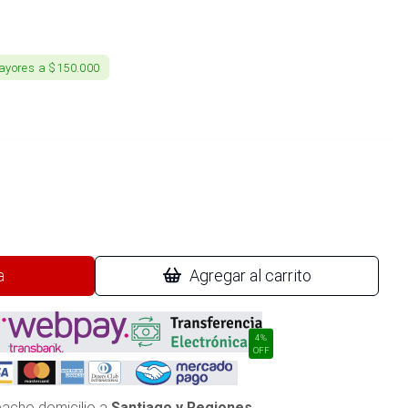
ayores a $150.000
a
Agregar al carrito
4%
OFF
acho domicilio a
Santiago y Regiones