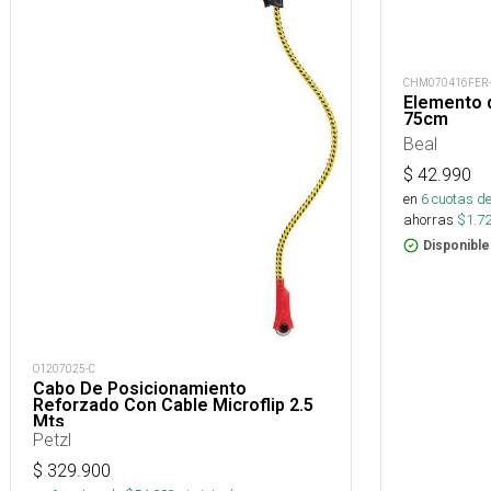
CHM070416FER
Elemento 
75cm
Beal
$
42.990
en
6
cuotas de
ahorras
$
1.7
Disponible
O1207025-C
Cabo De Posicionamiento
Reforzado Con Cable Microflip 2.5
Mts
Petzl
$
329.900