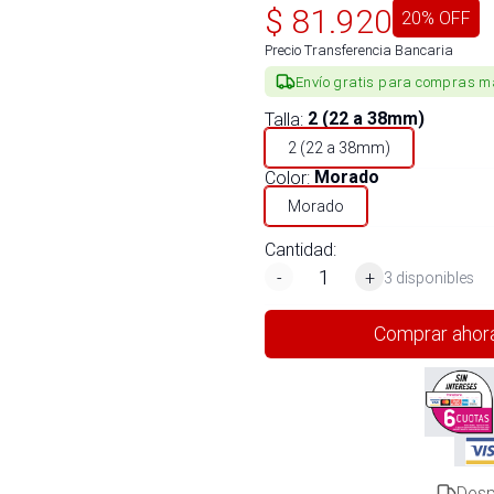
$
81.920
20
% OFF
Precio Transferencia Bancaria
Envío gratis para compras m
Talla
:
2 (22 a 38mm)
2 (22 a 38mm)
Color
:
Morado
Morado
Cantidad:
-
+
3 disponibles
Comprar ahor
Desp