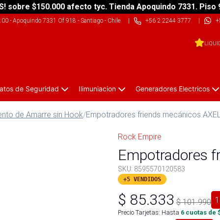
S! sobre $150.000 afecto tyc. Tienda Apoquindo 7331. Piso 
9:00
-
Apoquindo 7331 Of 918 - Santiago - Chile
|
+56 2 2244 3777
|
+
LIQUI
atos de Seguridad
Ilimuniacion
Generadores Electricos
nto de Amarre sin Hook
/
Empotradores friends mecánicos AXE
Rock Empire
Empotradores f
SKU:
8595570120583
+5 VENDIDOS
$
85.333
1
$
101.990
Precio Tarjetas: Hasta
6
cuotas de 