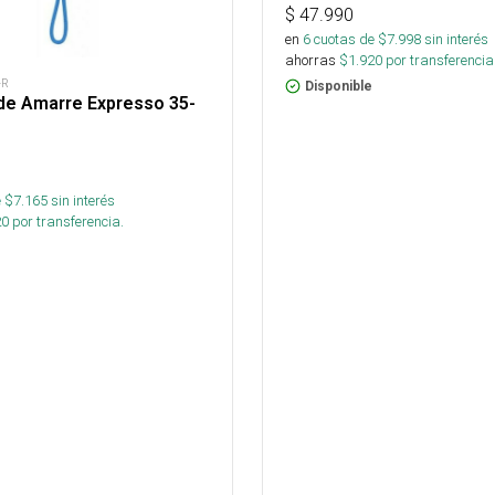
$
47.990
en
6
cuotas de $
7.998
sin interés
ahorras
$
1.920
por transferencia
-R
Disponible
de Amarre Expresso 35-
 $
7.165
sin interés
20
por transferencia.