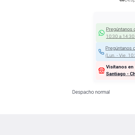
Pregúntanos 
10:30 a 14:30
Pregúntanos d
(
Lun. - Vie. 10
Visítanos en
Santiago - Ch
Despacho normal