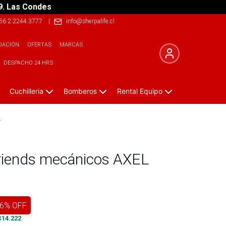
9. Las Condes
56 2 2244 3777
|
info@sherpalife.cl
DACIÓN
OFERTAS
MARCAS
DESPACHO 24 HRS
Cuchilleria
Bomberos
Rental Equipo
L
riends mecánicos AXEL
6
% OFF
$
14.222