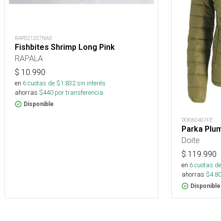
RAP021207NAD
Fishbites Shrimp Long Pink
RAPALA
$
10.990
en
6
cuotas de $
1.832
sin interés
ahorras
$
440
por transferencia.
Disponible
DOI060407FE
Parka Plu
Doite
$
119.990
en
6
cuotas de
ahorras
$
4.8
Disponible