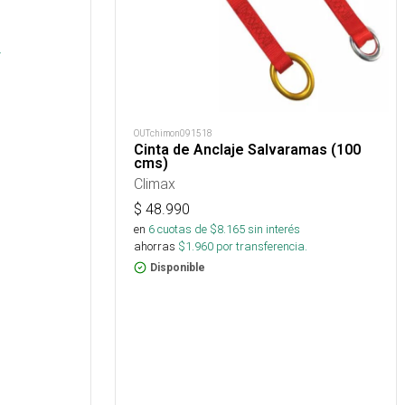
.
OUTchimon091518
Cinta de Anclaje Salvaramas (100
cms)
Climax
$
48.990
en
6
cuotas de $
8.165
sin interés
ahorras
$
1.960
por transferencia.
Disponible