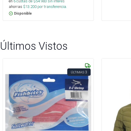
en
6
cuotas de $
54.983
sin interés
ahorras
$
13.200
por transferencia.
Disponible
Últimos Vistos
3
ÚLTIMAS