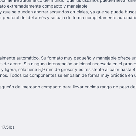
totalmente automático del mundo, que los usuarios pueden llevar di
rmato extremadamente compacto y manejable.
o y que se pueden ahorrar segundos cruciales, ya que se puede busca
lla pectoral del del arnés y se baja de forma completamente automát
almente automático. Su formato muy pequeño y manejable ofrece un m
de acero. Sin ninguna intervención adicional necesaria en el proceso
 ligera, sólo tiene 5,9 mm de grosor y es resistente al calor hasta
 años. Todos los componentes se embalan de forma muy práctica en u
pequeño del mercado compacto para llevar encima rango de peso de
17.5lbs