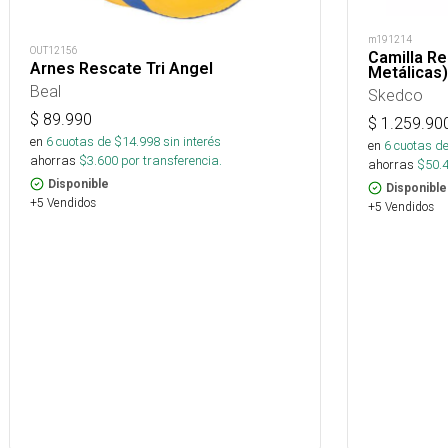
m191214
OUT12156
Camilla Re
Arnes Rescate Tri Angel
Metálicas)
Beal
Skedco
$
89.990
$
1.259.90
en
6
cuotas de $
14.998
sin interés
en
6
cuotas de
ahorras
$
3.600
por transferencia.
ahorras
$
50.
Disponible
Disponible
+5 Vendidos
+5 Vendidos