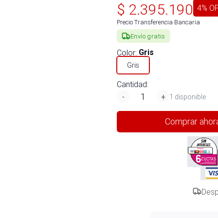
$
2.395.190
4
% O
Precio Transferencia Bancaria
Envío gratis
Color
:
Gris
Gris
Cantidad:
-
+
1 disponible
Comprar ahor
Desp