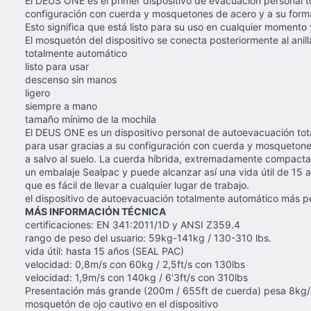
El DEUS ONE es el primer dispositivo de evacuación personal 
configuración con cuerda y mosquetones de acero y a su fo
Esto significa que está listo para su uso en cualquier moment
El mosquetón del dispositivo se conecta posteriormente al ani
totalmente automático
listo para usar
descenso sin manos
ligero
siempre a mano
tamaño mínimo de la mochila
El DEUS ONE es un dispositivo personal de autoevacuación tot
para usar gracias a su configuración con cuerda y mosquetones 
a salvo al suelo. La cuerda híbrida, extremadamente compacta y
un embalaje Sealpac y puede alcanzar así una vida útil de 15
que es fácil de llevar a cualquier lugar de trabajo.
el dispositivo de autoevacuación totalmente automático más 
MÁS INFORMACIÓN TÉCNICA
certificaciones: EN 341:2011/1D y ANSI Z359.4
rango de peso del usuario: 59kg-141kg / 130-310 lbs.
vida útil: hasta 15 años (SEAL PAC)
velocidad: 0,8m/s con 60kg / 2,5ft/s con 130lbs
velocidad: 1,9m/s con 140kg / 6’3ft/s con 310lbs
Presentación más grande (200m / 655ft de cuerda) pesa 8kg/ 
mosquetón de ojo cautivo en el dispositivo