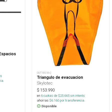
 Espacios
OUT18518-C
és
Triangulo de evacuacion
ia.
Skylotec
$
153.990
en
6
cuotas de $
25.665
sin interés
ahorras
$
6.160
por transferencia.
Disponible