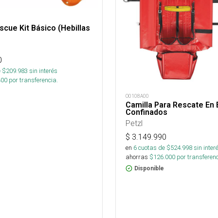
scue Kit Básico (Hebillas
0
 $
209.983
sin interés
400
por transferencia.
O0108A00
Camilla Para Rescate En
Confinados
Petzl
$
3.149.990
en
6
cuotas de $
524.998
sin inter
ahorras
$
126.000
por transferenc
Disponible