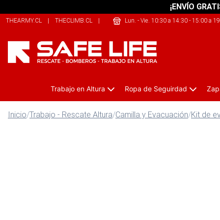
¡ENVÍO GRATI
THEARMY.CL
|
THECLIMB.CL
|
SHERPALIFE.CL
Lun. - Vie. 10:30 a 14:30 - 15:00 a 1
Trabajo en Altura
Ropa de Seguirdad
Zap
Inicio
/
Trabajo - Rescate Altura
/
Camilla y Evacuación
/
Kit de 