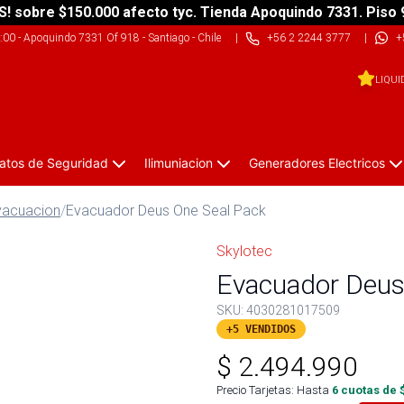
S! sobre $150.000 afecto tyc. Tienda Apoquindo 7331. Piso 
9:00
-
Apoquindo 7331 Of 918 - Santiago - Chile
|
+56 2 2244 3777
|
+
LIQUI
atos de Seguridad
Ilimuniacion
Generadores Electricos
evacuacion
/
Evacuador Deus One Seal Pack
Skylotec
Evacuador Deus
SKU:
4030281017509
+5 VENDIDOS
$
2.494.990
Precio Tarjetas: Hasta
6
cuotas de 