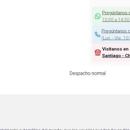
Pregúntanos 
10:30 a 14:30
Pregúntanos d
(
Lun. - Vie. 10
Visítanos en
Santiago - Ch
Despacho normal