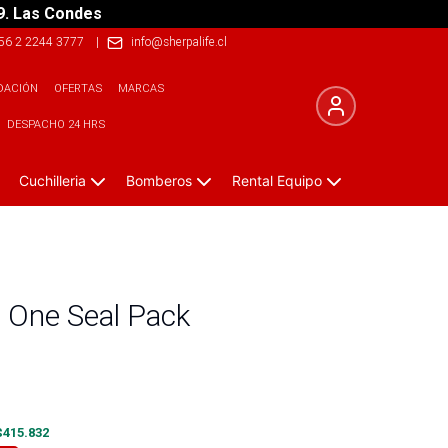
9. Las Condes
56 2 2244 3777
|
info@sherpalife.cl
DACIÓN
OFERTAS
MARCAS
DESPACHO 24 HRS
Cuchilleria
Bomberos
Rental Equipo
 One Seal Pack
$
415.832