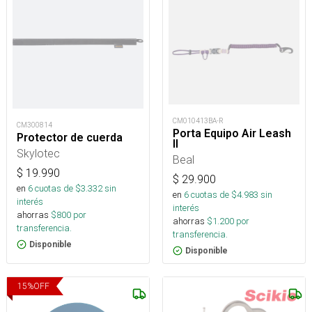
CM010413BA-R
CM300814
Porta Equipo Air Leash
Protector de cuerda
II
Skylotec
Beal
$
19.990
$
29.900
en
6
cuotas de $
3.332
sin
en
6
cuotas de $
4.983
sin
interés
interés
ahorras
$
800
por
ahorras
$
1.200
por
transferencia.
transferencia.
Disponible
Disponible
15
%
OFF