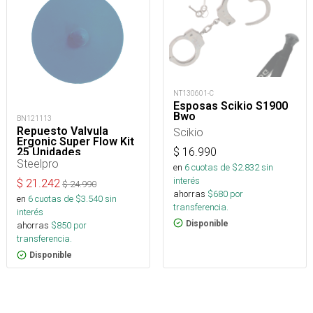
NT130601-C
Esposas Scikio S1900
Bwo
BN121113
Repuesto Valvula
Scikio
Ergonic Super Flow Kit
$
16.990
25 Unidades
Steelpro
en
6
cuotas de $
2.832
sin
interés
$
21.242
$
24.990
ahorras
$
680
por
en
6
cuotas de $
3.540
sin
transferencia.
interés
Disponible
ahorras
$
850
por
transferencia.
Disponible