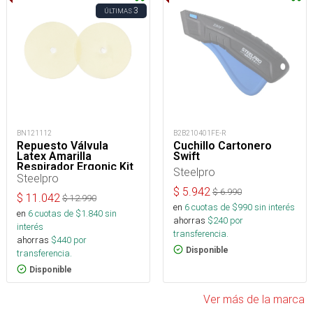
3
ÚLTIMAS
BN121112
B2B210401FE-R
Repuesto Válvula
Cuchillo Cartonero
Latex Amarilla
Swift
Respirador Ergonic Kit
Steelpro
25 Unidades
Steelpro
$
5.942
$
6.990
$
11.042
$
12.990
en
6
cuotas de $
990
sin interés
en
6
cuotas de $
1.840
sin
ahorras
$
240
por
interés
transferencia.
ahorras
$
440
por
Disponible
transferencia.
Disponible
Ver más de la marca