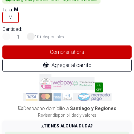
Talla
:
M
M
Cantidad:
-
+
10+ disponibles
Comprar ahora
Agregar al carrito
4%
OFF
Despacho domicilio a
Santiago y Regiones
Revisar disponibilidad y valores
¿TIENES ALGUNA DUDA?