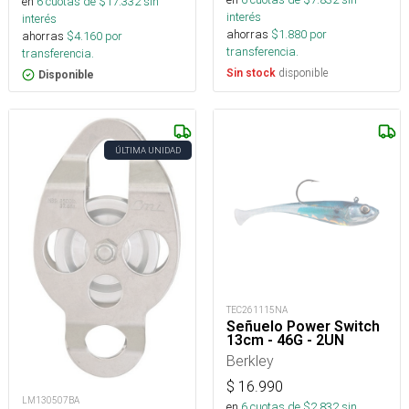
en
6
cuotas de $
17.332
sin
interés
interés
ahorras
$
1.880
por
ahorras
$
4.160
por
transferencia.
transferencia.
disponible
Sin stock
Disponible
ÚLTIMA UNIDAD
TEC261115NA
Señuelo Power Switch
13cm - 46G - 2UN
Berkley
$
16.990
LM130507BA
en
6
cuotas de $
2.832
sin