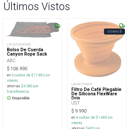
Últimos Vistos
3
ÚLTIMAS
LM12052606NAD
Bolso De Cuerda
Canyon Rope Sack
ABC
$
106.990
en
6
cuotas de $
17.832
sin
interés
LM240709BA-R
ahorras
$
4.280
por
Filtro De Café Plegable
transferencia.
De Silicona FlexWare
Drip
Disponible
UST
$
9.990
en
6
cuotas de $
1.665
sin
interés
ahorras
$
400
por