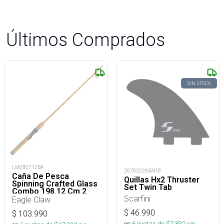
Últimos Comprados
SIN STOCK
LM080712BA
26782026BARB
Caña De Pesca
Quillas Hx2 Thruster
Spinning Crafted Glass
Set Twin Tab
Combo 198.12 Cm 2
Scarfini
Piezas
Eagle Claw
$
46.990
$
103.990
en
6
cuotas de $
7.832
sin