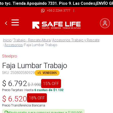
yc. Tienda Apoquindo 7331. Piso 9. Las Condes
¡ENVÍO GRATI
+56 2 2244 3777
|
Inicio
/
Trabajo - Rescate Altura
/
Accesorios Trabajo y Rescate
/
Accesorios
/
Faja Lumbar Trabajo
Steelpro
Faja Lumbar Trabajo
SKU:
250800580929
+5 VENDIDOS
$
6.792
15
% OFF
$
7.990
Precio Tarjetas: Hasta
6
cuotas de $
1.132
$
6.520
18
% OFF
Precio Transferencia Bancaria
Envío gratis para compras mayores a $150.000