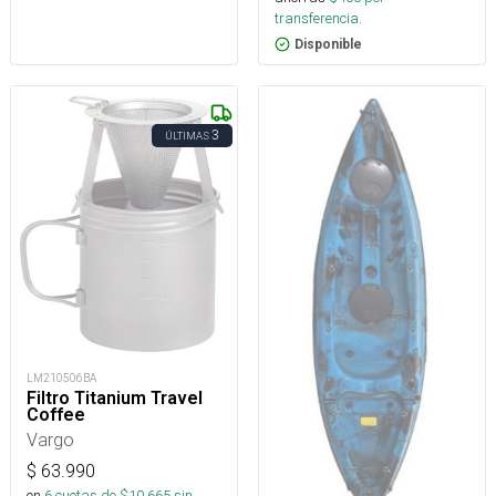
transferencia.
Disponible
3
ÚLTIMAS
LM210506BA
Filtro Titanium Travel
Coffee
Vargo
$
63.990
en
6
cuotas de $
10.665
sin