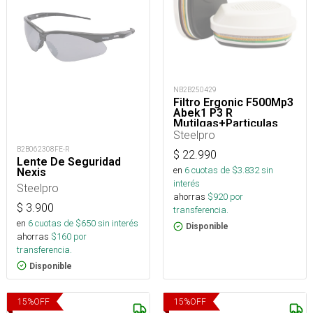
NB2B250429
Filtro Ergonic F500Mp3
Abek1 P3 R
Mutilgas+Particulas
Steelpro
B2B062308FE-R
$
22.990
Lente De Seguridad
en
6
cuotas de $
3.832
sin
Nexis
interés
Steelpro
ahorras
$
920
por
$
3.900
transferencia.
en
6
cuotas de $
650
sin interés
Disponible
ahorras
$
160
por
transferencia.
Disponible
15
%
OFF
15
%
OFF