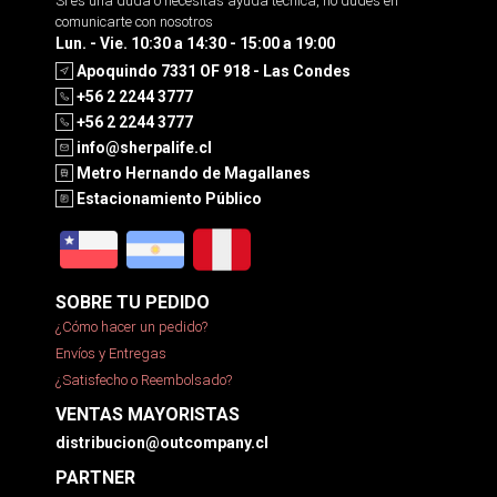
Si es una duda o necesitas ayuda tecnica, no dudes en
comunicarte con nosotros
Lun. - Vie. 10:30 a 14:30 - 15:00 a 19:00
Apoquindo 7331 OF 918 - Las Condes
+56 2 2244 3777
+56 2 2244 3777
info@sherpalife.cl
Metro Hernando de Magallanes
Estacionamiento Público
SOBRE TU PEDIDO
¿Cómo hacer un pedido?
Envíos y Entregas
¿Satisfecho o Reembolsado?
VENTAS MAYORISTAS
distribucion@outcompany.cl
PARTNER