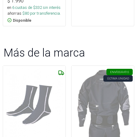
$
1.990
en
6
cuotas de $
332
sin interés
ahorras
$
80
por transferencia.
Disponible
Más de la marca
ENVÍO
GRATIS
ÚLTIMA UNIDAD