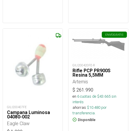
ENVÍO
GRATIS
GILI200420FE-R
Rifle PCP PR900S
Resina 5,5MM
Artemis
$
261.990
en
6
cuotas de $
43.665
sin
interés
ahorras
$
10.480
por
GILI200407FE
Campana Luminosa
transferencia.
04080-002
Disponible
Eagle Claw