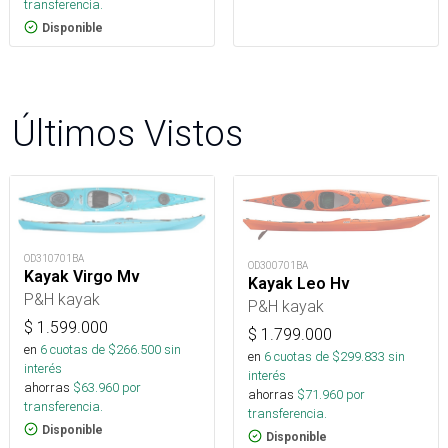
transferencia.
Disponible
Últimos Vistos
OD310701BA
OD300701BA
Kayak Virgo Mv
Kayak Leo Hv
P&H kayak
P&H kayak
$
1.599.000
$
1.799.000
en
6
cuotas de $
266.500
sin
en
6
cuotas de $
299.833
sin
interés
interés
ahorras
$
63.960
por
ahorras
$
71.960
por
transferencia.
transferencia.
Disponible
Disponible