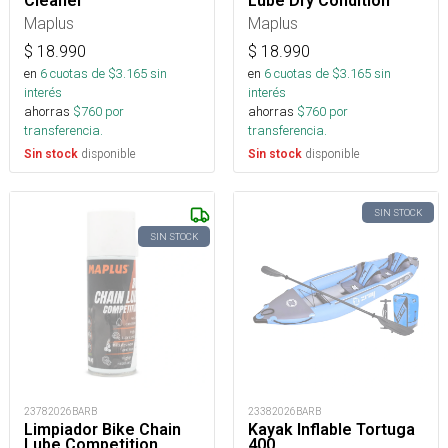
Cleaner
Lube Dry Condition
Maplus
Maplus
$
18.990
$
18.990
en
6
cuotas de $
3.165
sin
en
6
cuotas de $
3.165
sin
interés
interés
ahorras
$
760
por
ahorras
$
760
por
transferencia.
transferencia.
disponible
disponible
Sin stock
Sin stock
SIN STOCK
SIN STOCK
23782026BARB
23382026BARB
Limpiador Bike Chain
Kayak Inflable Tortuga
Lube Competition
400