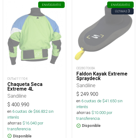
ENVÍO
GRATIS
ENVÍO
GRATIS
3
ÚLTIMAS
OD280706BA
Faldon Kayak Extreme
Spraydeck
OUTod111104
Chaqueta Seca
Sandiline
Extreme 4L
$
249.900
Sandiline
en
6
cuotas de $
41.650
sin
$
400.990
interés
en
6
cuotas de $
66.832
sin
ahorras
$
10.000
por
interés
transferencia.
ahorras
$
16.040
por
Disponible
transferencia.
Disponible