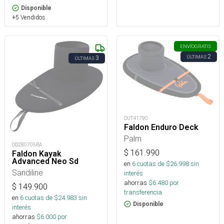
Disponible
+5 Vendidos
ENVÍO
GRATIS
2
ÚLTIMAS
3
ÚLTIMAS
OUT41790
Faldon Enduro Deck
Palm
OD280705BA
$
161.990
Faldon Kayak
Advanced Neo Sd
en
6
cuotas de $
26.998
sin
Sandiline
interés
ahorras
$
6.480
por
$
149.900
transferencia.
en
6
cuotas de $
24.983
sin
Disponible
interés
ahorras
$
6.000
por