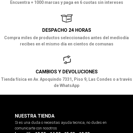
Encuentra + 1000 marcas y paga en 6 cuotas sin intereses
DESPACHO 24 HORAS
Compra miles de productos seleccionados antes del mediodía
recibes en el mismo día en cientos de comunas
CAMBIOS Y DEVOLUCIONES
Tienda física en Av. Apoquindo 7331, Piso 9, Las Condes o a través
de WhatsApp
NUESTRA TIENDA
Si es una duda o necesitas ayuda tecnica, no dudes en
comunicarte con nosotros