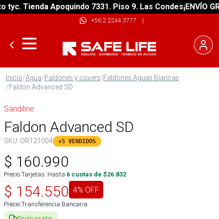
yc. Tienda Apoquindo 7331. Piso 9. Las Condes
¡ENVÍO GRATI
+56 2 2244 3777
|
Inicio
/
Agua
/
Faldones y covers
/
Faldones Aguas Blancas
/
Faldon Advanced SD
Sandiline
Faldon Advanced SD
SKU:
OR121004
+5 VENDIDOS
$
160.990
Precio Tarjetas: Hasta
6
cuotas de $
26.832
$
154.550
4
% OFF
Precio Transferencia Bancaria
Envío gratis