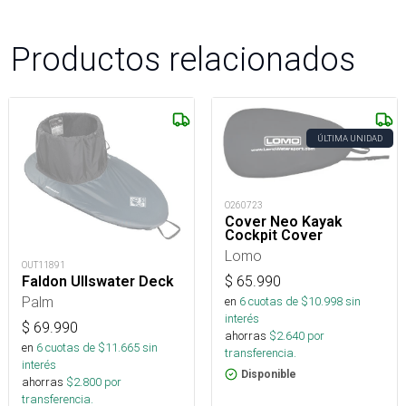
Productos relacionados
ÚLTIMA UNIDAD
O260723
Cover Neo Kayak
Cockpit Cover
Lomo
OUT11891
$
65.990
Faldon Ullswater Deck
Palm
en
6
cuotas de $
10.998
sin
interés
$
69.990
ahorras
$
2.640
por
en
6
cuotas de $
11.665
sin
transferencia.
interés
Disponible
ahorras
$
2.800
por
transferencia.