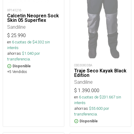
XP141216
Calcetin Neopren Sock
Skin 05 Superflex
Sandiline
$
25.990
en
6
cuotas de $
4.332
sin
interés
ahorras
$
1.040
por
transferencia.
OD030803BA
Disponible
Traje Seco Kayak Black
+5 Vendidos
Edition
Sandiline
$
1.390.000
en
6
cuotas de $
231.667
sin
interés
ahorras
$
55.600
por
transferencia.
Disponible