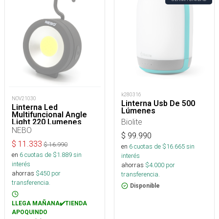
k280316
NOV21030
Linterna Usb De 500
Linterna Led
Lúmenes
Multifuncional Angle
Biolite
Light 220 Lumenes
(AAA)
NEBO
$
99.990
$
11.333
$
16.990
en
6
cuotas de $
16.665
sin
en
6
cuotas de $
1.889
sin
interés
interés
ahorras
$
4.000
por
ahorras
$
450
por
transferencia.
transferencia.
Disponible
LLEGA MAÑANA✔️TIENDA
APOQUINDO