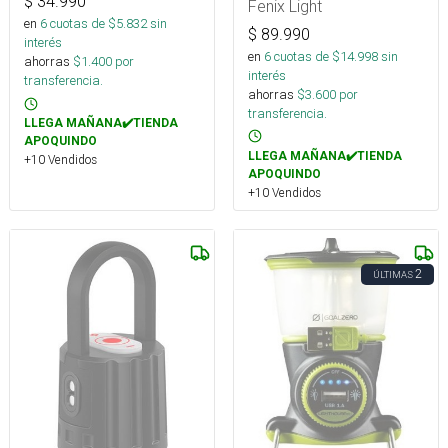
$
34.990
Fenix Light
en
6
cuotas de $
5.832
sin
$
89.990
interés
en
6
cuotas de $
14.998
sin
ahorras
$
1.400
por
interés
transferencia.
ahorras
$
3.600
por
transferencia.
LLEGA MAÑANA✔️TIENDA
APOQUINDO
LLEGA MAÑANA✔️TIENDA
+10 Vendidos
APOQUINDO
+10 Vendidos
2
ÚLTIMAS