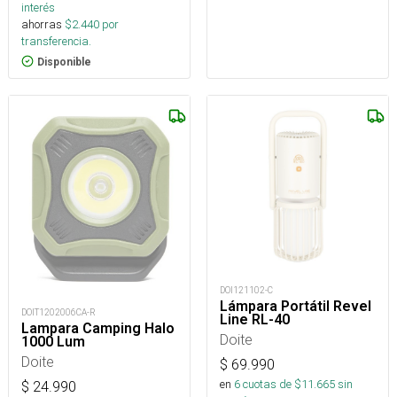
interés
ahorras
$
2.440
por
transferencia.
Disponible
DOI121102-C
Lámpara Portátil Revel
DOIT1202006CA-R
Line RL-40
Lampara Camping Halo
Doite
1000 Lum
Doite
$
69.990
en
6
cuotas de $
11.665
sin
$
24.990