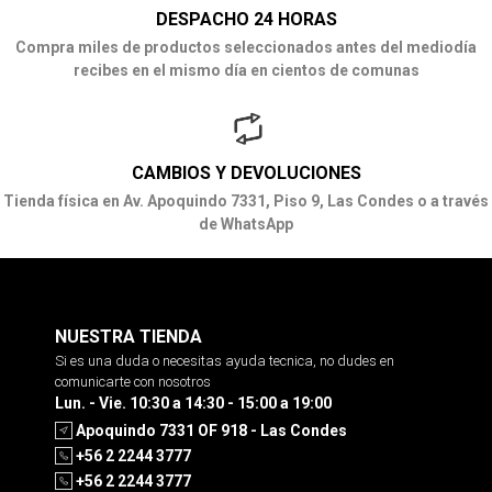
DESPACHO 24 HORAS
Compra miles de productos seleccionados antes del mediodía
recibes en el mismo día en cientos de comunas
CAMBIOS Y DEVOLUCIONES
Tienda física en Av. Apoquindo 7331, Piso 9, Las Condes o a través
de WhatsApp
NUESTRA TIENDA
Si es una duda o necesitas ayuda tecnica, no dudes en
comunicarte con nosotros
Lun. - Vie. 10:30 a 14:30 - 15:00 a 19:00
Apoquindo 7331 OF 918 - Las Condes
+56 2 2244 3777
+56 2 2244 3777