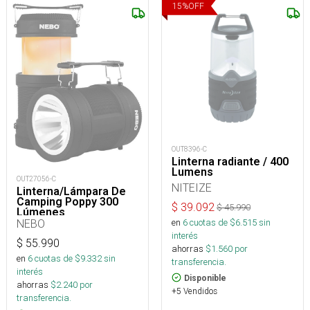
15
%
OFF
OUT8396-C
Linterna radiante / 400
Lumens
OUT27056-C
NITEIZE
Linterna/Lámpara De
Camping Poppy 300
$
39.092
$
45.990
Lúmenes
en
6
cuotas de $
6.515
sin
NEBO
interés
$
55.990
ahorras
$
1.560
por
en
6
cuotas de $
9.332
sin
transferencia.
interés
Disponible
ahorras
$
2.240
por
+5 Vendidos
transferencia.