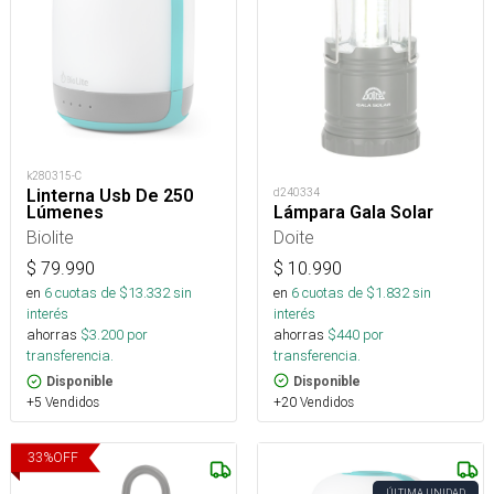
k280315-C
d240334
Linterna Usb De 250
Lámpara Gala Solar
Lúmenes
Doite
Biolite
$
10.990
$
79.990
en
6
cuotas de $
1.832
sin
en
6
cuotas de $
13.332
sin
interés
interés
ahorras
$
440
por
ahorras
$
3.200
por
transferencia.
transferencia.
Disponible
Disponible
+20 Vendidos
+5 Vendidos
33
%
OFF
ÚLTIMA UNIDAD