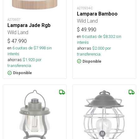
A270934-C
Lampara Bamboo
Wild Land
A270937
Lampara Jade Rgb
$
49.990
Wild Land
en
6
cuotas de $
8.332
sin
$
47.990
interés
en
6
cuotas de $
7.998
sin
ahorras
$
2.000
por
interés
transferencia.
ahorras
$
1.920
por
Disponible
transferencia.
Disponible