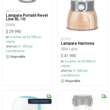
DOI111115-C
Lampara Portatil Revel
Line RL-10
Doite
$
29.990
en
6
cuotas de $
4.998
sin
A270936
interés
Lampara Harmony
ahorras
$
1.200
por
Wild Land
transferencia.
$
41.990
Disponible
en
6
cuotas de $
6.998
sin
interés
ahorras
$
1.680
por
transferencia.
Disponible
ÚLTIMA UNIDAD