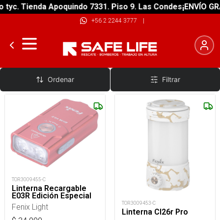
. Tienda Apoquindo 7331. Piso 9. Las Condes
¡ENVÍO GRATIS!
+56 2 2244 3777
|
Faroles + 100 Lumens
Ordenar
Filtrar
TOR3009455-C
Linterna Recargable
E03R Edición Especial
TOR3009453-C
Fenix Light
Linterna Cl26r Pro