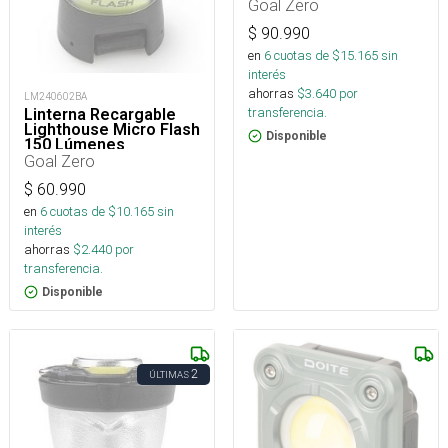
Goal Zero
$
90.990
en
6
cuotas de $
15.165
sin
interés
ahorras
$
3.640
por
LM240602BA
transferencia.
Linterna Recargable
Lighthouse Micro Flash
Disponible
150 Lúmenes
Goal Zero
$
60.990
en
6
cuotas de $
10.165
sin
interés
ahorras
$
2.440
por
transferencia.
Disponible
2
ÚLTIMAS