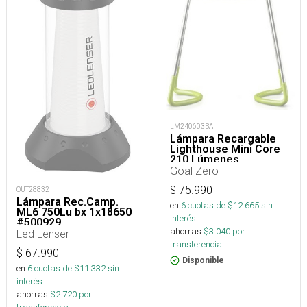
LM240603BA
Lámpara Recargable
Lighthouse Mini Core
210 Lúmenes
Goal Zero
$
75.990
OUT28832
Lámpara Rec.Camp.
en
6
cuotas de $
12.665
sin
ML6 750Lu bx 1x18650
interés
#500929
ahorras
$
3.040
por
Led Lenser
transferencia.
$
67.990
Disponible
en
6
cuotas de $
11.332
sin
interés
ahorras
$
2.720
por