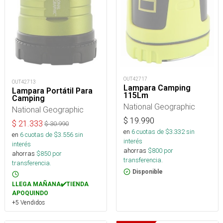
OUT42717
OUT42713
Lampara Camping
Lampara Portátil Para
115Lm
Camping
National Geographic
National Geographic
$
19.990
$
21.333
$
30.990
en
6
cuotas de $
3.332
sin
en
6
cuotas de $
3.556
sin
interés
interés
ahorras
$
800
por
ahorras
$
850
por
transferencia.
transferencia.
Disponible
LLEGA MAÑANA✔️TIENDA
APOQUINDO
+5 Vendidos