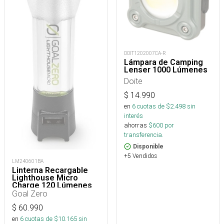
DOIT1202007CA-R
Lámpara de Camping
Lenser 1000 Lúmenes
Doite
$
14.990
en
6
cuotas de $
2.498
sin
interés
ahorras
$
600
por
transferencia.
Disponible
+5 Vendidos
LM240601BA
Linterna Recargable
Lighthouse Micro
Charge 120 Lúmenes
Goal Zero
$
60.990
en
6
cuotas de $
10.165
sin