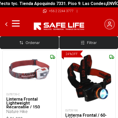
cto tyc. Tienda Apoquindo 7331. Piso 9. Las Condes
¡ENVÍO 
+56 2 2244 3777
|
Frontales de 100 a 190 Lumenes
Ordenar
Filtrar
24
%
OFF
OUT8739-C
Linterna Frontal
Lightweight
Recargable / 150
Lúmenes
Nature Hike
OUT39196
Linterna Frontal / 60-