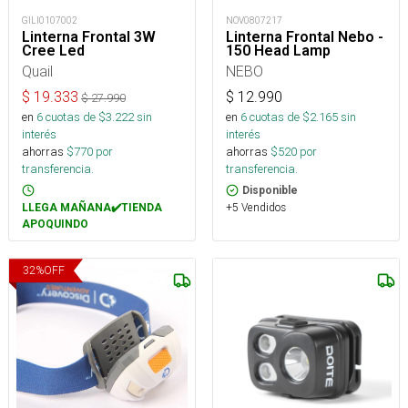
GILI0107002
NOV0807217
Linterna Frontal 3W
Linterna Frontal Nebo -
Cree Led
150 Head Lamp
Quail
NEBO
$
19.333
$
12.990
$
27.990
en
6
cuotas de $
3.222
sin
en
6
cuotas de $
2.165
sin
interés
interés
ahorras
$
770
por
ahorras
$
520
por
transferencia.
transferencia.
Disponible
+5 Vendidos
LLEGA MAÑANA✔️TIENDA
APOQUINDO
32
%
OFF