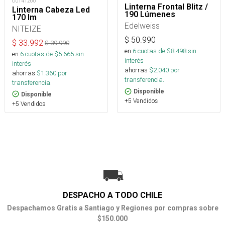
OUT41260
Linterna Frontal Blitz /
Linterna Cabeza Led
190 Lúmenes
170 lm
Edelweiss
NITEIZE
$
50.990
$
33.992
$
39.990
en
6
cuotas de $
8.498
sin
en
6
cuotas de $
5.665
sin
interés
interés
ahorras
$
2.040
por
ahorras
$
1.360
por
transferencia.
transferencia.
Disponible
Disponible
+5 Vendidos
+5 Vendidos
DESPACHO A TODO CHILE
Despachamos Gratis a Santiago y Regiones por compras sobre
$150.000