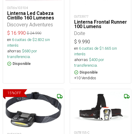
OUTdis103104
Linterna Led Cabeza
OUT33977
Cintillo 160 Lumenes
Linterna Frontal Runner
Discovery Adventures
100 Lumens
$
16.990
Doite
$
24.990
en
6
cuotas de $
2.832
sin
$
9.990
interés
en
6
cuotas de $
1.665
sin
ahorras
$
680
por
interés
transferencia.
ahorras
$
400
por
Disponible
transferencia.
Disponible
+10 Vendidos
15
%
OFF
OUT8155-C