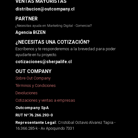
VENTAS MAYORISTAS
distribucion@outcompany.cl
PARTNER
¿Necesitas ayuda en Marketing Digital - Comercial?
Agencia BIZEN
¿NECESITAS UNA COTIZACIÓN?
Escríbenos y te responderemos a la brevedad para poder
ayudarte en tu proyecto.
cotizaciones@sherpalife.cl
OUT COMPANY
Sobre Out Company
Términos y Condiciones
Devoluciones
Cotizaciones y ventas a empresas
Outcompany SpA
RUT Nº76.266.293-0
Cristobal Octavio Alvarez Tapia -
Representante Legal:
16.366.285-k - Av Apoquindo 7331