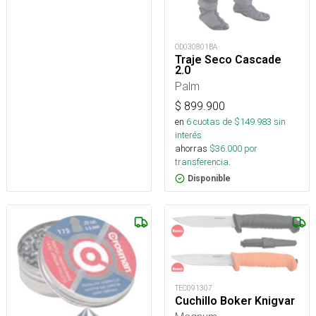
OD030801BA
Traje Seco Cascade
2.0
Palm
$
899.900
en
6
cuotas de $
149.983
sin
interés
ahorras
$
36.000
por
transferencia.
Disponible
TEC091307
Cuchillo Boker Knigvar