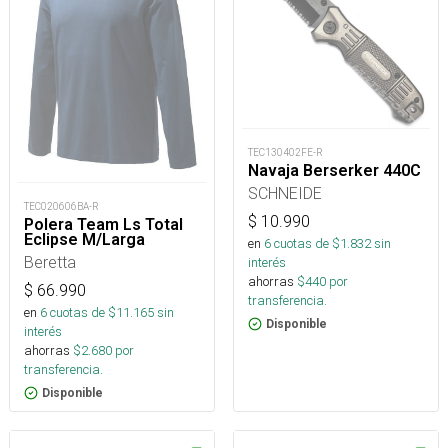
TEC130402FE-R
Navaja Berserker 440C
SCHNEIDE
TEC020606BA-R
$
10.990
Polera Team Ls Total
Eclipse M/Larga
en
6
cuotas de $
1.832
sin
Beretta
interés
ahorras
$
440
por
$
66.990
transferencia.
en
6
cuotas de $
11.165
sin
Disponible
interés
ahorras
$
2.680
por
transferencia.
Disponible