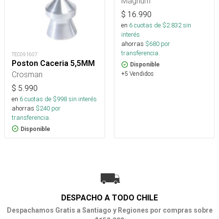
Magnum
$
16.990
en
6
cuotas de $
2.832
sin
interés
ahorras
$
680
por
transferencia.
TEC091607
Poston Caceria 5,5MM
Disponible
Crosman
+5 Vendidos
$
5.990
en
6
cuotas de $
998
sin interés
ahorras
$
240
por
transferencia.
Disponible
DESPACHO A TODO CHILE
Despachamos Gratis a Santiago y Regiones por compras sobre