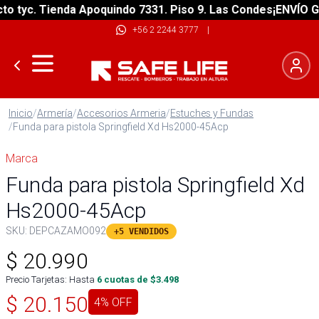
tyc. Tienda Apoquindo 7331. Piso 9. Las Condes
¡ENVÍO GRAT
+56 2 2244 3777
|
Inicio
/
Armería
/
Accesorios Armeria
/
Estuches y Fundas
/
Funda para pistola Springfield Xd Hs2000-45Acp
Marca
Funda para pistola Springfield Xd
Hs2000-45Acp
SKU:
DEPCAZAMO092
+5 VENDIDOS
$
20.990
Precio Tarjetas: Hasta
6
cuotas de $
3.498
$
20.150
4
% OFF