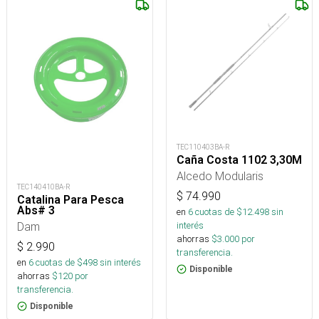
TEC110403BA-R
Caña Costa 1102 3,30M
Alcedo Modularis
TEC140410BA-R
$
74.990
Catalina Para Pesca
Abs# 3
en
6
cuotas de $
12.498
sin
Dam
interés
ahorras
$
3.000
por
$
2.990
transferencia.
en
6
cuotas de $
498
sin interés
Disponible
ahorras
$
120
por
transferencia.
Disponible