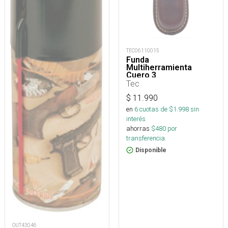
TEC06110015
Funda
Multiherramienta
Cuero 3
Tec
$
11.990
en
6
cuotas de $
1.998
sin
interés
ahorras
$
480
por
transferencia.
Disponible
OUT43046