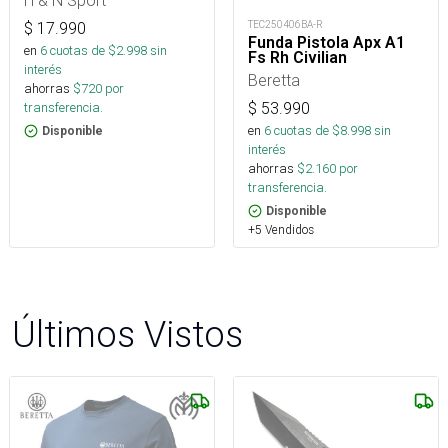
TEC250406BA-R
$
17.990
Funda Pistola Apx A1
en
6
cuotas de $
2.998
sin
Fs Rh Civilian
interés
Beretta
ahorras
$
720
por
transferencia.
$
53.990
en
6
cuotas de $
8.998
sin
Disponible
interés
ahorras
$
2.160
por
transferencia.
Disponible
+5 Vendidos
Últimos Vistos