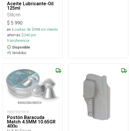
Aceite Lubricante-Oil
125ml
Stilcrin
$
5.990
en
6
cuotas de $
998
sin interés
ahorras
$
240
por
transferencia.
Disponible
+5 Vendidos
TEC073107FE-R
Postón Baracuda
Match 4.5MM 10.65GR
400u
H & N Sport