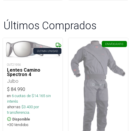
Últimos Comprados
ENVÍO
GRATIS
ÚLTIMA UNIDAD
OUT21956
Lentes Camino
Spectron 4
Julbo
$
84.990
en
6
cuotas de $
14.165
sin
interés
ahorras
$
3.400
por
transferencia.
Disponible
+30 Vendidos