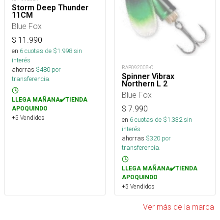
Storm Deep Thunder
11CM
Blue Fox
$
11.990
en
6
cuotas de $
1.998
sin
interés
RAP092008-C
ahorras
$
480
por
Spinner Vibrax
transferencia.
Northern L 2
Blue Fox
LLEGA MAÑANA✔️TIENDA
$
7.990
APOQUINDO
+5 Vendidos
en
6
cuotas de $
1.332
sin
interés
ahorras
$
320
por
transferencia.
LLEGA MAÑANA✔️TIENDA
APOQUINDO
+5 Vendidos
Ver más de la marca