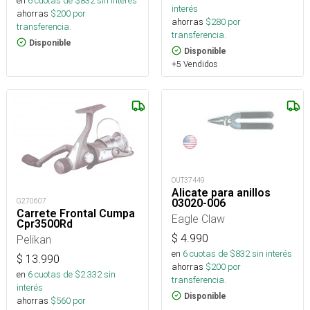
en
6
cuotas de $
832
sin interés
interés
ahorras
$
200
por
ahorras
$
280
por
transferencia.
transferencia.
Disponible
Disponible
+5 Vendidos
OUT37449
Alicate para anillos
03020-006
G270607
Carrete Frontal Cumpa
Eagle Claw
Cpr3500Rd
$
4.990
Pelikan
en
6
cuotas de $
832
sin interés
$
13.990
ahorras
$
200
por
en
6
cuotas de $
2.332
sin
transferencia.
interés
Disponible
ahorras
$
560
por