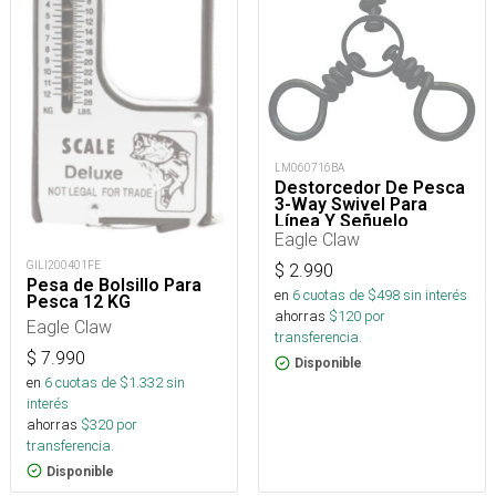
LM060716BA
Destorcedor De Pesca
3-Way Swivel Para
Línea Y Señuelo
Eagle Claw
GILI200401FE
$
2.990
Pesa de Bolsillo Para
en
6
cuotas de $
498
sin interés
Pesca 12 KG
ahorras
$
120
por
Eagle Claw
transferencia.
$
7.990
Disponible
en
6
cuotas de $
1.332
sin
interés
ahorras
$
320
por
transferencia.
Disponible