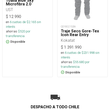
Toalla Blue Sky
Microfibra 2.0
UST
$
12.990
en
6
cuotas de $
2.165
sin
interés
OD180215BA
Traje Seco Gore-Tex
ahorras
$
520
por
Icon Rear Entry
transferencia.
Kokatat
Disponible
$
1.391.990
en
6
cuotas de $
231.998
sin
interés
ahorras
$
55.680
por
transferencia.
Disponible
DESPACHO A TODO CHILE