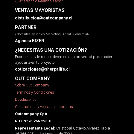
¿Satisfecho o Reembolsado?
VENTAS MAYORISTAS
distribucion@outcompany.cl
PARTNER
¿Necesitas ayuda en Marketing Digital - Comercial?
Agencia BIZEN
¿NECESITAS UNA COTIZACIÓN?
Escríbenos y te responderemos a la brevedad para poder
ayudarte en tu proyecto.
cotizaciones@sherpalife.cl
OUT COMPANY
Sobre Out Company
Términos y Condiciones
Devoluciones
Cotizaciones y ventas a empresas
Outcompany SpA
RUT Nº76.266.293-0
Cristobal Octavio Alvarez Tapia -
Representante Legal:
16.366.285-k - Av Apoquindo 7331