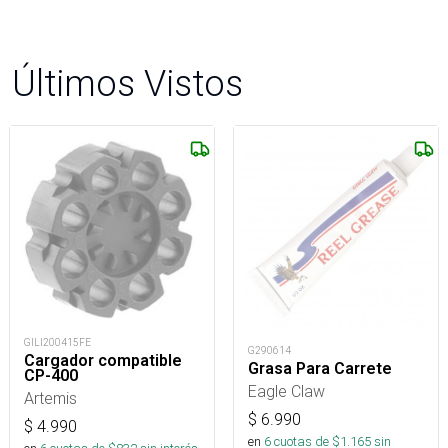
Últimos Vistos
GILI200415FE
G290614
Cargador compatible
Grasa Para Carrete
CP-400
Eagle Claw
Artemis
$
6.990
$
4.990
en
6
cuotas de $
1.165
sin