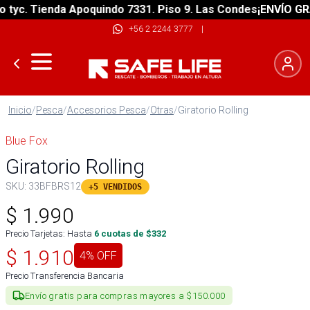
c. Tienda Apoquindo 7331. Piso 9. Las Condes
¡ENVÍO GRATIS
+56 2 2244 3777
|
Inicio
/
Pesca
/
Accesorios Pesca
/
Otras
/
Giratorio Rolling
Blue Fox
Giratorio Rolling
SKU:
33BFBRS12
+5 VENDIDOS
$
1.990
Precio Tarjetas: Hasta
6
cuotas de $
332
$
1.910
4
% OFF
Precio Transferencia Bancaria
Envío gratis para compras mayores a $150.000