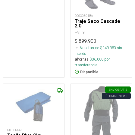
OD030801BA
Traje Seco Cascade
2.0
Palm
$
899.900
en
6
cuotas de $
149.983
sin
interés
ahorras
$
36.000
por
transferencia.
Disponible
ENVÍO
GRATIS
ÚLTIMA UNIDAD
OUT11339