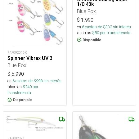
1/0 43k
Blue Fox
$
1.990
en
6
cuotas de $
332
sin interés
ahorras
$
80
por transferencia.
Disponible
RAP092019-C
Spinner Vibrax UV 3
Blue Fox
$
5.990
en
6
cuotas de $
998
sin interés
ahorras
$
240
por
transferencia.
Disponible
RAP092021