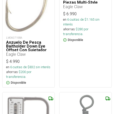
Piezas Multi-Style
Sinker Assortment
Eagle Claw
$
6.990
en
6
cuotas de $
1.165
sin
interés
ahorras
$
280
por
transferencia.
LM060719BA
Disponible
Anzuelo De Pesca
Baitholder Down Eye
Offset Con Sujetador
De Carnada
Eagle Claw
$
4.990
en
6
cuotas de $
832
sin interés
ahorras
$
200
por
transferencia.
Disponible