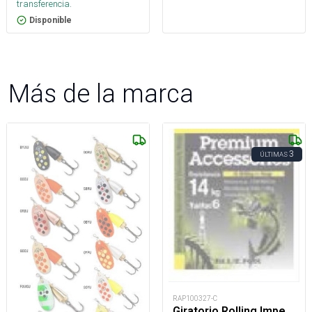
transferencia.
Disponible
Más de la marca
3
ÚLTIMAS
RAP100327-C
Giratorio Rolling Impe