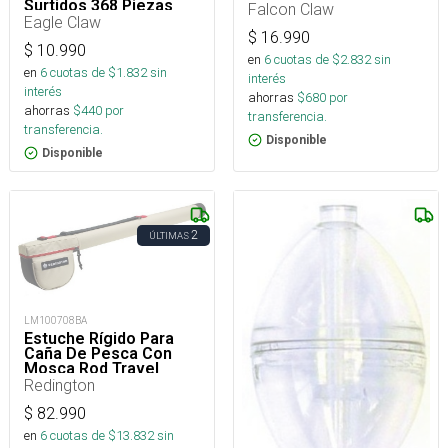
Surtidos 368 Piezas
Falcon Claw
Eagle Claw
$
16.990
$
10.990
en
6
cuotas de $
2.832
sin
en
6
cuotas de $
1.832
sin
interés
interés
ahorras
$
680
por
ahorras
$
440
por
transferencia.
transferencia.
Disponible
Disponible
2
ÚLTIMAS
LM100708BA
Estuche Rígido Para
Caña De Pesca Con
Mosca Rod Travel
Case Single 9Ft 4Pc
Redington
$
82.990
en
6
cuotas de $
13.832
sin