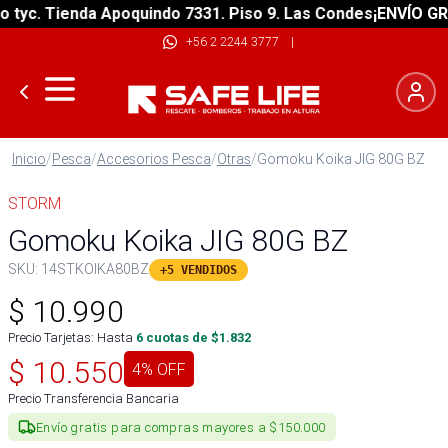
c. Tienda Apoquindo 7331. Piso 9. Las Condes
¡ENVÍO GRATIS
+56 2 2244 3777
|
Inicio
/
Pesca
/
Accesorios Pesca
/
Otras
/
Gomoku Koika JIG 80G BZ
STORM
Gomoku Koika JIG 80G BZ
SKU:
14STKOIKA80BZ
+5 VENDIDOS
$
10.990
Precio Tarjetas: Hasta
6
cuotas de $
1.832
$
10.550
4
% OFF
Precio Transferencia Bancaria
Envío gratis para compras mayores a $150.000