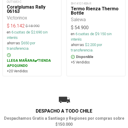
OUT1683-C
BH141014BA-R
Coratplumas Rally
Termo Rienza Thermo
06163
Bottle
Victorinox
Salewa
$
16.142
$
18.990
$
54.900
en
6
cuotas de $
2.690
sin
en
6
cuotas de $
9.150
sin
interés
interés
ahorras
$
650
por
ahorras
$
2.200
por
transferencia.
transferencia.
Disponible
LLEGA MAÑANA✔️TIENDA
+5 Vendidos
APOQUINDO
+20 Vendidos
DESPACHO A TODO CHILE
Despachamos Gratis a Santiago y Regiones por compras sobre
$150.000