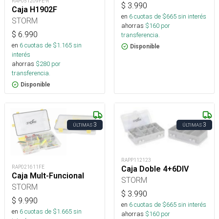
RAP051209FE-R
$
3.990
Caja H1902F
en
6
cuotas de $
665
sin interés
STORM
ahorras
$
160
por
$
6.990
transferencia.
en
6
cuotas de $
1.165
sin
Disponible
interés
ahorras
$
280
por
transferencia.
Disponible
3
3
ÚLTIMAS
ÚLTIMAS
RAPP112123
RAP021611FE
Caja Doble 4+6DIV
Caja Mult-Funcional
STORM
STORM
$
3.990
$
9.990
en
6
cuotas de $
665
sin interés
en
6
cuotas de $
1.665
sin
ahorras
$
160
por