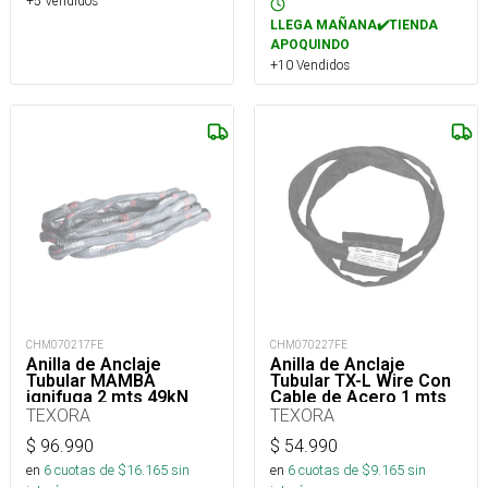
+5 Vendidos
LLEGA MAÑANA✔️TIENDA
APOQUINDO
+10 Vendidos
CHM070217FE
CHM070227FE
Anilla de Anclaje
Anilla de Anclaje
Tubular MAMBA
Tubular TX-L Wire Con
ignifuga 2 mts 49kN
Cable de Acero 1 mts
50kN
TEXORA
TEXORA
$
96.990
$
54.990
en
6
cuotas de $
16.165
sin
en
6
cuotas de $
9.165
sin