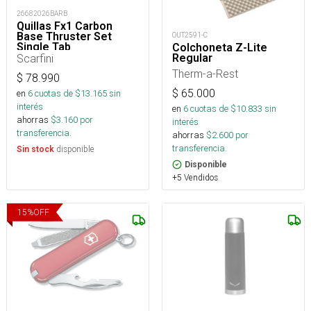
26682026BARB
Quillas Fx1 Carbon
Base Thruster Set
OUT2591-C
Single Tab
Colchoneta Z-Lite
Regular
Scarfini
Therm-a-Rest
$
78.990
$
65.000
en
6
cuotas de $
13.165
sin
interés
en
6
cuotas de $
10.833
sin
ahorras
$
3.160
por
interés
transferencia.
ahorras
$
2.600
por
transferencia.
disponible
Sin stock
Disponible
+5 Vendidos
15
%
OFF