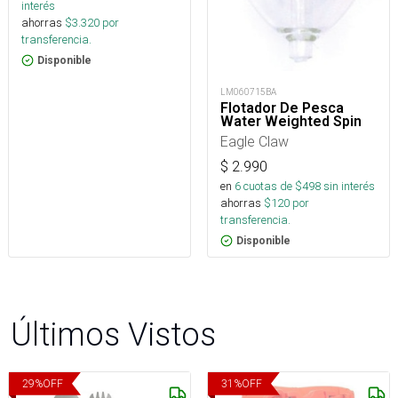
interés
ahorras
$
3.320
por
transferencia.
Disponible
LM060715BA
Flotador De Pesca
Water Weighted Spin
Eagle Claw
$
2.990
en
6
cuotas de $
498
sin interés
ahorras
$
120
por
transferencia.
Disponible
Últimos Vistos
29
%
OFF
31
%
OFF