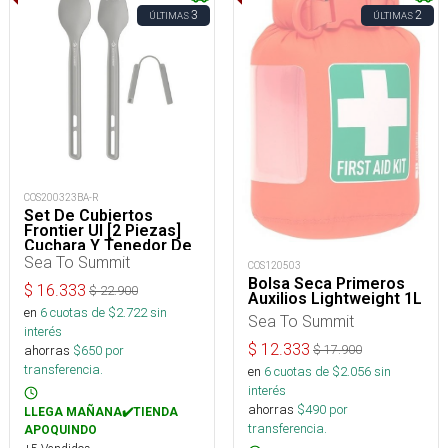
3
2
ÚLTIMAS
ÚLTIMAS
COS200323BA-R
Set De Cubiertos
Frontier Ul [2 Piezas]
Cuchara Y Tenedor De
Mango Largo
Sea To Summit
COS120503
Bolsa Seca Primeros
$
16.333
$
22.900
Auxilios Lightweight 1L
en
6
cuotas de $
2.722
sin
Sea To Summit
interés
$
12.333
ahorras
$
650
por
$
17.900
transferencia.
en
6
cuotas de $
2.056
sin
interés
ahorras
$
490
por
LLEGA MAÑANA✔️TIENDA
transferencia.
APOQUINDO