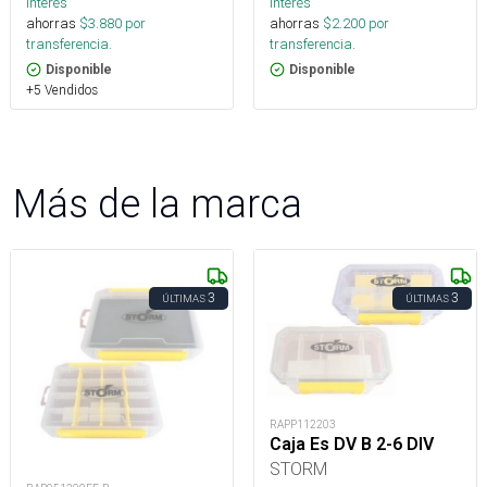
interés
interés
ahorras
$
3.880
por
ahorras
$
2.200
por
transferencia.
transferencia.
Disponible
Disponible
+5 Vendidos
Más de la marca
3
3
ÚLTIMAS
ÚLTIMAS
RAPP112203
Caja Es DV B 2-6 DIV
STORM