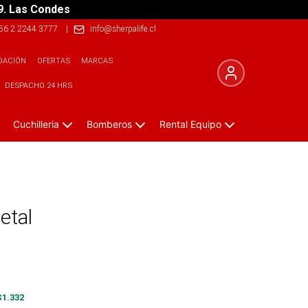
9. Las Condes
56 2 2244 3777
|
info@sherpalife.cl
DACIÓN
OFERTAS
MARCAS
DESPACHO 24 HRS
Cuchilleria
Bomberos
Rental Equipo
etal
$
1.332