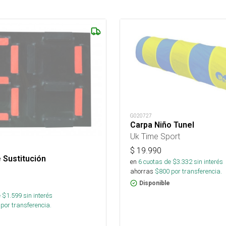
G020727
Carpa Niño Tunel
Uk Time Sport
$
19.990
 Sustitución
en
6
cuotas de $
3.332
sin interés
ahorras
$
800
por transferencia.
Disponible
 $
1.599
sin interés
por transferencia.