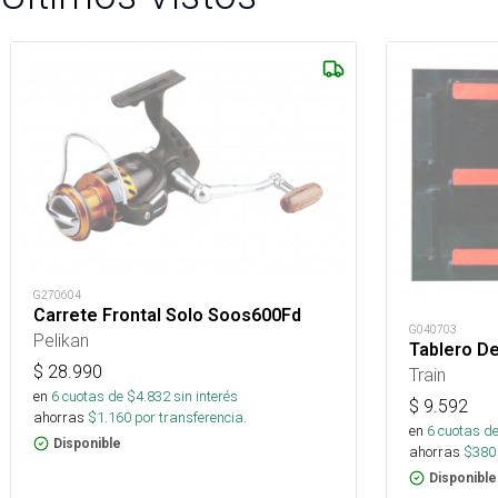
G270604
Carrete Frontal Solo Soos600Fd
G040703
Pelikan
Tablero De
$
28.990
Train
en
6
cuotas de $
4.832
sin interés
$
9.592
ahorras
$
1.160
por transferencia.
en
6
cuotas de
Disponible
ahorras
$
380
Disponible