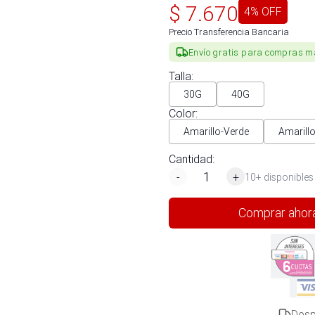
$
7.670
4
% OFF
Precio Transferencia Bancaria
Envío gratis para compras m
Talla
:
30G
40G
Color
:
Amarillo-Verde
Amarill
Cantidad:
-
+
10+ disponibles
Comprar ahor
Desp