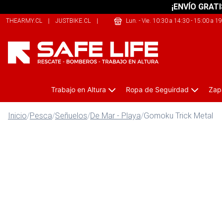
¡ENVÍO GRATI
THEARMY.CL
|
JUSTBIKE.CL
|
SHERPALIFE.CL
Lun. - Vie. 10:30 a 14:30 - 15:00 a 1
Trabajo en Altura
Ropa de Seguirdad
Zap
Inicio
/
Pesca
/
Señuelos
/
De Mar - Playa
/
Gomoku Trick Metal