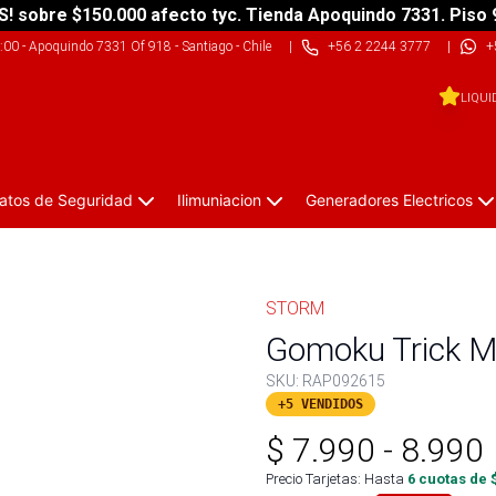
S! sobre $150.000 afecto tyc. Tienda Apoquindo 7331. Piso 
9:00
-
Apoquindo 7331 Of 918 - Santiago - Chile
|
+56 2 2244 3777
|
+
LIQUI
atos de Seguridad
Ilimuniacion
Generadores Electricos
STORM
Gomoku Trick M
SKU:
RAP092615
+5 VENDIDOS
$
7.990
-
8.990
Precio Tarjetas: Hasta
6
cuotas de 