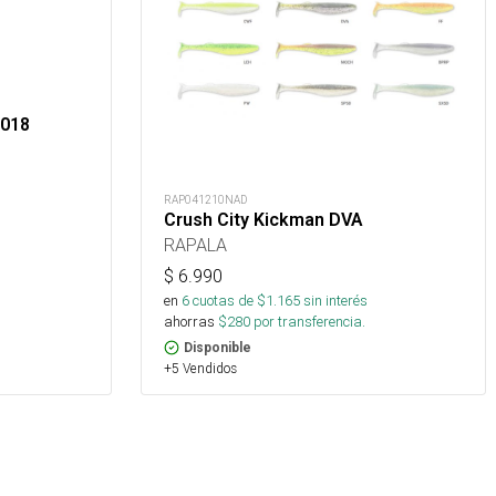
 018
RAP041210NAD
Crush City Kickman DVA
RAPALA
$
6.990
en
6
cuotas de $
1.165
sin interés
ahorras
$
280
por transferencia.
Disponible
+5 Vendidos