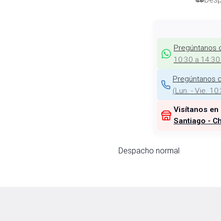
Pregúntanos 
10:30 a 14:30
Pregúntanos d
(
Lun. - Vie. 10
Visítanos en
Santiago - Ch
Despacho normal