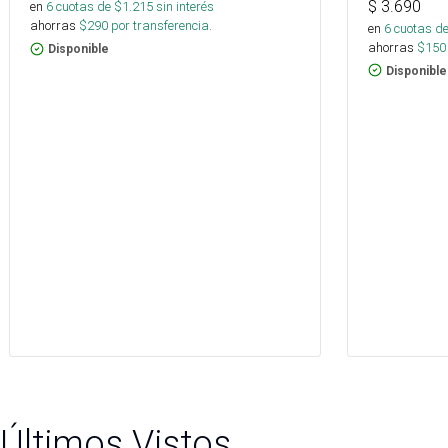
$
3.690
en
6
cuotas de $
1.215
sin interés
ahorras
$
290
por transferencia.
en
6
cuotas de
ahorras
$
150
Disponible
Disponible
Últimos Vistos