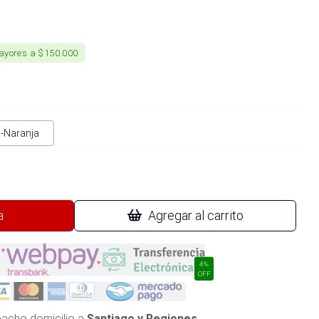
ayores a $150.000
o-Naranja
a
Agregar al carrito
4%
OFF
acho domicilio a
Santiago y Regiones