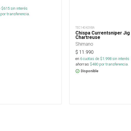
 $
615
sin interés
por transferencia.
TEC140429BA
Chispa Currentsniper Jig
Chartreuse
Shimano
$
11.990
en
6
cuotas de $
1.998
sin interés
ahorras
$
480
por transferencia.
Disponible