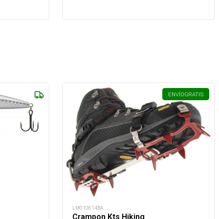
ENVÍO
GRATIS
LM010614BA
Crampon Kts Hiking