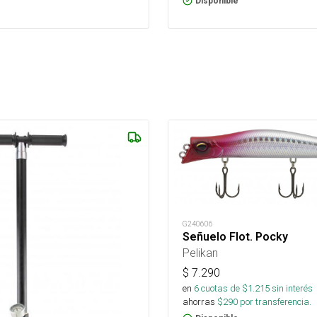
Disponible
G240606
Señuelo Flot. Pocky
Pelikan
$
7.290
en
6
cuotas de $
1.215
sin interés
ahorras
$
290
por transferencia.