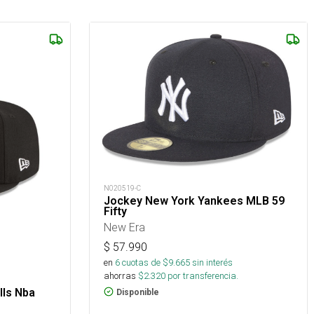
N020519-C
Jockey New York Yankees MLB 59
Fifty
New Era
$
57.990
en
6
cuotas de $
9.665
sin interés
ahorras
$
2.320
por transferencia.
lls Nba
Disponible