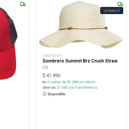
3
ÚLTIMAS
LMO270506FE
Sombrero Summit Brz Crush Straw
Ctr
$
41.990
en
6
cuotas de $
6.998
sin interés
ahorras
$
1.680
por transferencia.
Disponible