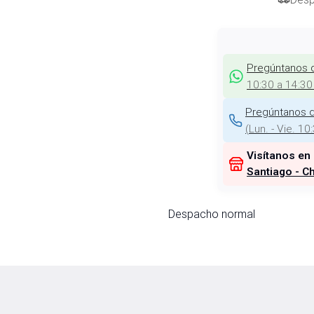
Pregúntanos 
10:30 a 14:30
Pregúntanos d
(
Lun. - Vie. 10
Visítanos en
Santiago - Ch
Despacho normal