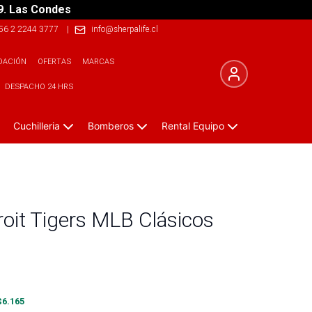
9. Las Condes
56 2 2244 3777
|
info@sherpalife.cl
DACIÓN
OFERTAS
MARCAS
DESPACHO 24 HRS
Cuchilleria
Bomberos
Rental Equipo
roit Tigers MLB Clásicos
$
6.165