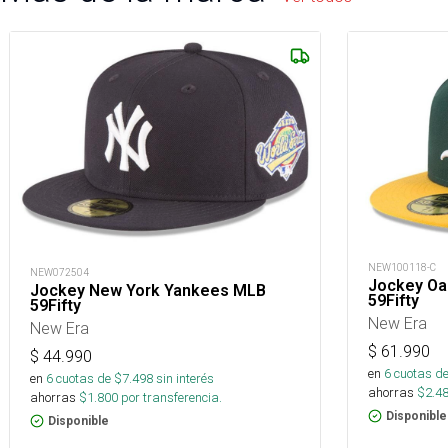
NEW100118-C
NEW072504
Jockey Oa
Jockey New York Yankees MLB
59Fifty
59Fifty
New Era
New Era
$
61.990
$
44.990
en
6
cuotas de
en
6
cuotas de $
7.498
sin interés
ahorras
$
2.4
ahorras
$
1.800
por transferencia.
Disponible
Disponible