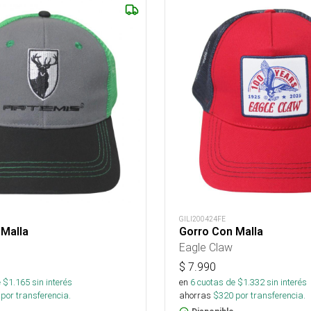
GILI200424FE
 Malla
Gorro Con Malla
Eagle Claw
$
7.990
 $
1.165
sin interés
en
6
cuotas de $
1.332
sin interés
por transferencia.
ahorras
$
320
por transferencia.