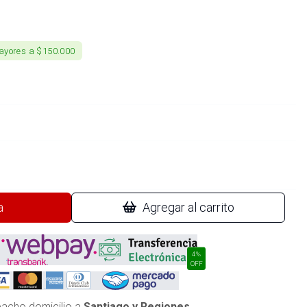
ayores a $150.000
a
Agregar al carrito
4%
OFF
acho domicilio a
Santiago y Regiones