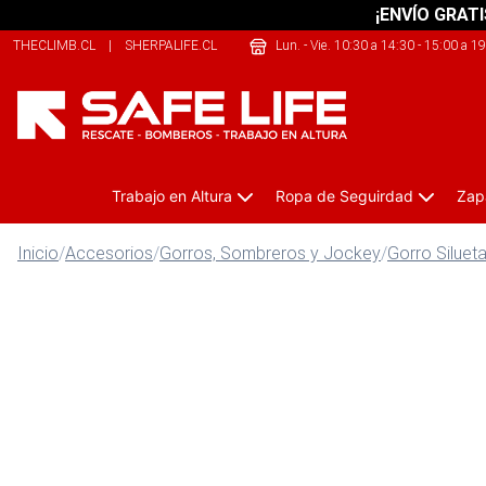
¡ENVÍO GRATI
THECLIMB.CL
|
SHERPALIFE.CL
|
209SPORTS.CL
Lun. - Vie. 10:30 a 14:30 - 15:00 a 1
Trabajo en Altura
Ropa de Seguirdad
Zap
Inicio
/
Accesorios
/
Gorros, Sombreros y Jockey
/
Gorro Silueta