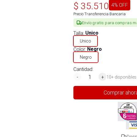
$
35.510
4
% OFF
Precio Transferencia Bancaria
Envío gratis para compras m
Talla
:
Unico
Unico
Color
:
Negro
Negro
Cantidad:
-
+
10+ disponibles
Comprar ahor
Desp