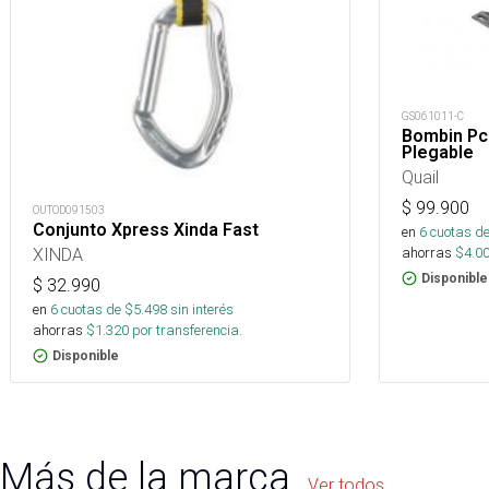
GS061011-C
Bombin Pc
Plegable
Quail
$
99.900
OUTOD091503
Conjunto Xpress Xinda Fast
en
6
cuotas de
ahorras
$
4.0
XINDA
Disponible
$
32.990
en
6
cuotas de $
5.498
sin interés
ahorras
$
1.320
por transferencia.
Disponible
Más de la marca
Ver todos