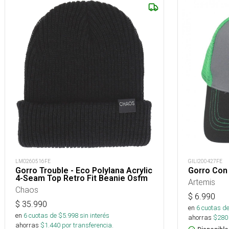
LMO260516FE
GILI200427FE
Gorro Trouble - Eco Polylana Acrylic
Gorro Con
4-Seam Top Retro Fit Beanie Osfm
Artemis
Chaos
$
6.990
$
35.990
en
6
cuotas de
en
6
cuotas de $
5.998
sin interés
ahorras
$
280
ahorras
$
1.440
por transferencia.