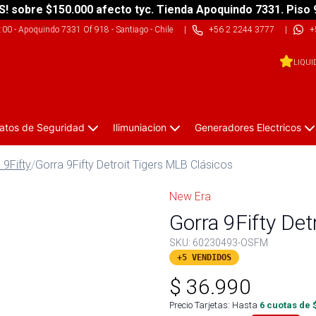
S! sobre $150.000 afecto tyc. Tienda Apoquindo 7331. Piso 
9:00
-
Apoquindo 7331 Of 918 - Santiago - Chile
|
+56 2 2244 3777
|
+
LIQUI
atos de Seguridad
Ilimuniacion
Generadores Electricos
 9Fifty
/
Gorra 9Fifty Detroit Tigers MLB Clásicos
New Era
Gorra 9Fifty Det
SKU:
60230493-OSFM
+5 VENDIDOS
$
36.990
Precio Tarjetas: Hasta
6
cuotas de 