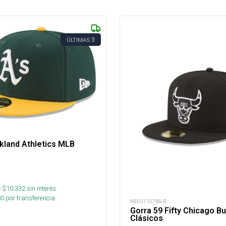
3
ÚLTIMAS
kland Athletics MLB
 $
10.332
sin interés
80
por transferencia.
NE031107BA-R
Gorra 59 Fifty Chicago Bu
Clásicos