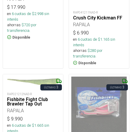
$
17.990
RAP041211NAD-R
en
6
cuotas de $
2.998
sin
Crush City Kickman FF
interés
RAPALA
ahorras
$
720
por
transferencia.
$
6.990
Disponible
en
6
cuotas de $
1.165
sin
interés
ahorras
$
280
por
transferencia.
Disponible
3
3
ÚLTIMAS
ÚLTIMAS
RAP021212NAD-R
Fishbite Fight Club
Brawler Tap Out
RAPALA
$
9.990
en
6
cuotas de $
1.665
sin
interés