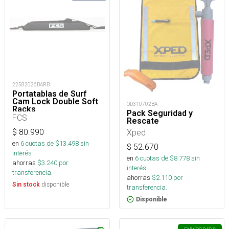
22582026BARB
Portatablas de Surf
Cam Lock Double Soft
OD310702BA
Racks
Pack Seguridad y
FCS
Rescate
$
80.990
Xped
en
6
cuotas de $
13.498
sin
$
52.670
interés
en
6
cuotas de $
8.778
sin
ahorras
$
3.240
por
interés
transferencia.
ahorras
$
2.110
por
disponible
Sin stock
transferencia.
Disponible