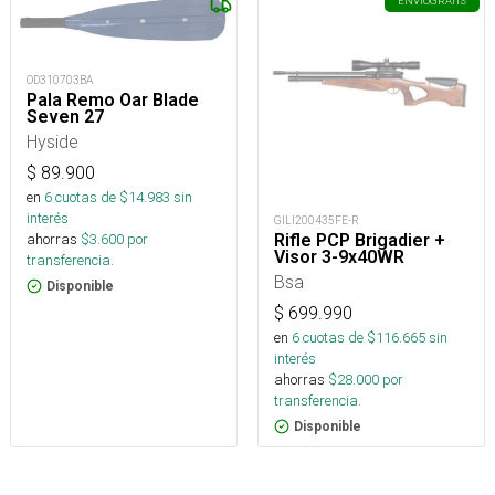
ENVÍO
GRATIS
OD310703BA
Pala Remo Oar Blade
Seven 27
Hyside
$
89.900
en
6
cuotas de $
14.983
sin
interés
GILI200435FE-R
ahorras
$
3.600
por
Rifle PCP Brigadier +
Visor 3-9x40WR
transferencia.
Bsa
Disponible
$
699.990
en
6
cuotas de $
116.665
sin
interés
ahorras
$
28.000
por
transferencia.
Disponible