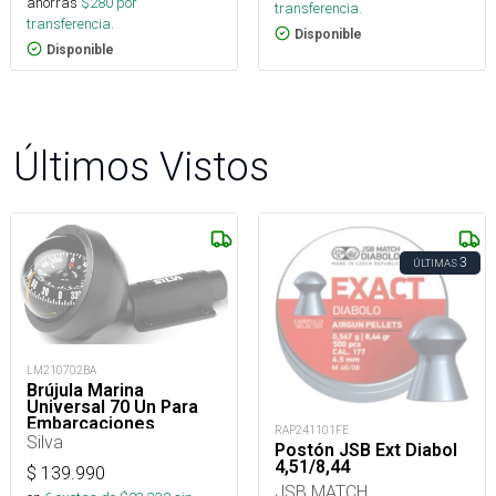
ahorras
$
280
por
transferencia.
transferencia.
Disponible
Disponible
Últimos Vistos
3
ÚLTIMAS
LM210702BA
Brújula Marina
Universal 70 Un Para
Embarcaciones
RAP241101FE
Silva
Postón JSB Ext Diabol
4,51/8,44
$
139.990
JSB MATCH