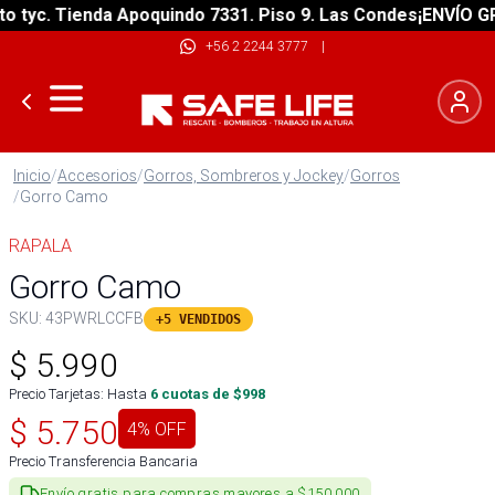
yc. Tienda Apoquindo 7331. Piso 9. Las Condes
¡ENVÍO GRATI
+56 2 2244 3777
|
Inicio
/
Accesorios
/
Gorros, Sombreros y Jockey
/
Gorros
/
Gorro Camo
RAPALA
Gorro Camo
SKU:
43PWRLCCFB
+5 VENDIDOS
$
5.990
Precio Tarjetas: Hasta
6
cuotas de $
998
$
5.750
4
% OFF
Precio Transferencia Bancaria
Envío gratis para compras mayores a $150.000