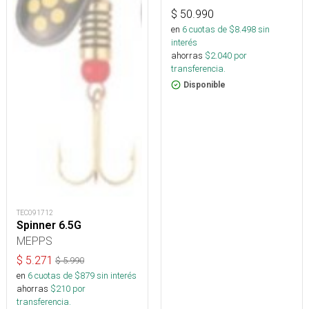
$
50.990
en
6
cuotas de $
8.498
sin
interés
ahorras
$
2.040
por
transferencia.
Disponible
TEC091712
Spinner 6.5G
MEPPS
$
5.271
$
5.990
en
6
cuotas de $
879
sin interés
ahorras
$
210
por
transferencia.