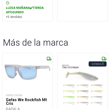
LLEGA MAÑANA✔️TIENDA
APOQUINDO
+5 Vendidos
Más de la marca
3
ÚLTIMAS
RAP061206BA
Gafas We Rockfish Mt
Cris
RAPALA