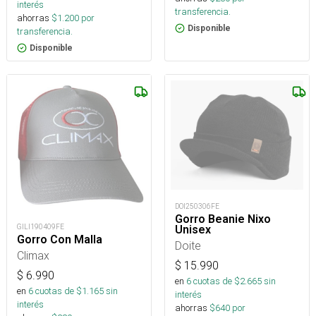
interés
transferencia.
ahorras
$
1.200
por
Disponible
transferencia.
Disponible
DOI250306FE
Gorro Beanie Nixo
GILI190409FE
Unisex
Gorro Con Malla
Doite
Climax
$
15.990
$
6.990
en
6
cuotas de $
2.665
sin
en
6
cuotas de $
1.165
sin
interés
interés
ahorras
$
640
por