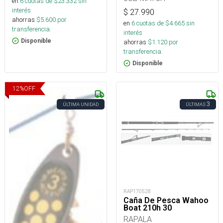
en
6
cuotas de $
23.332
sin
interés
$
27.990
ahorras
$
5.600
por
en
6
cuotas de $
4.665
sin
transferencia.
interés
Disponible
ahorras
$
1.120
por
transferencia.
Disponible
12
%
OFF
3
ÚLTIMA UNIDAD
ÚLTIMAS
RAP170528
Caña De Pesca Wahoo
Boat 210h 30
RAPALA