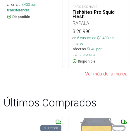
ahorras
$
400
por
RAP021202NAD-R
transferencia.
Fishbites Pro Squid
Flesh
Disponible
RAPALA
$
20.990
en
6
cuotas de $
3.498
sin
interés
ahorras
$
840
por
transferencia.
Disponible
Ver más de la marca
Últimos Comprados
SIN STOCK