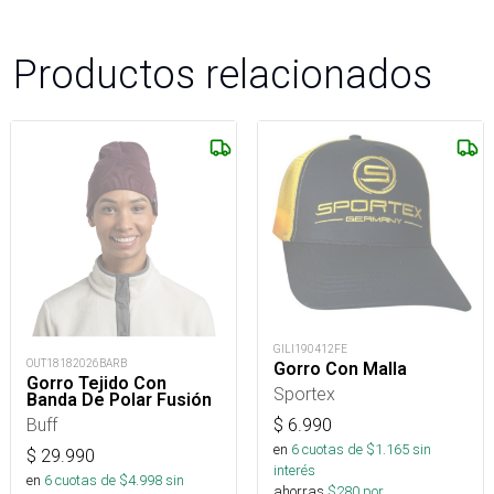
Productos relacionados
GILI190412FE
OUT18182026BARB
Gorro Con Malla
Gorro Tejido Con
Sportex
Banda De Polar Fusión
Buff
$
6.990
en
6
cuotas de $
1.165
sin
$
29.990
interés
en
6
cuotas de $
4.998
sin
ahorras
$
280
por