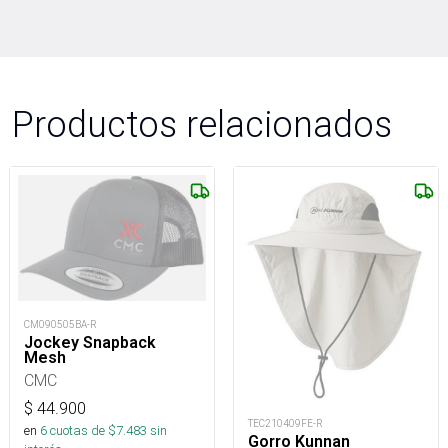
Productos relacionados
CM090505BA-R
Jockey Snapback
Mesh
CMC
$
44.900
TEC210409FE-R
en
6
cuotas de $
7.483
sin
Gorro Kunnan