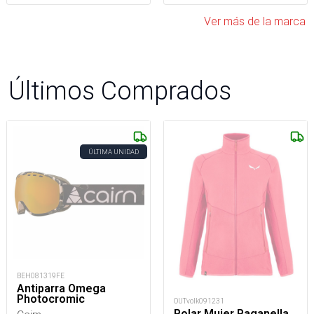
Ver más de la marca
Últimos Comprados
ÚLTIMA UNIDAD
BEH081319FE
Antiparra Omega
Photocromic
OUTvolk091231
Polar Mujer Paganella