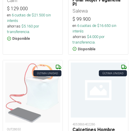
Cairn
Pl
$
129.000
Salewa
en
6
cuotas de $
21.500
sin
$
99.900
interés
en
6
cuotas de $
16.650
sin
ahorras
$
5.160
por
interés
transferencia.
ahorras
$
4.000
por
Disponible
transferencia.
Disponible
ÚLTIMA UNIDAD
ÚLTIMA UNIDAD
4053866402286
Calcetines Hombre
OUT28650