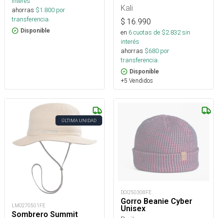
interés
Kali
ahorras
$
1.800
por
transferencia.
$
16.990
Disponible
en
6
cuotas de $
2.832
sin
interés
ahorras
$
680
por
transferencia.
Disponible
+5 Vendidos
ÚLTIMA UNIDAD
DOI250308FE
Gorro Beanie Cyber
LMO270501FE
Unisex
Sombrero Summit