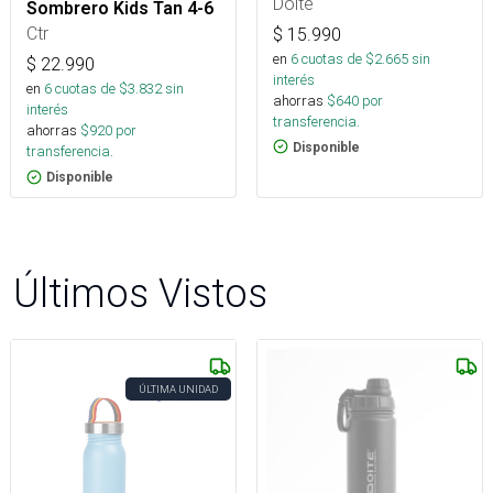
Doite
Sombrero Kids Tan 4-6
Ctr
$
15.990
en
6
cuotas de $
2.665
sin
$
22.990
interés
en
6
cuotas de $
3.832
sin
ahorras
$
640
por
interés
transferencia.
ahorras
$
920
por
Disponible
transferencia.
Disponible
Últimos Vistos
ÚLTIMA UNIDAD