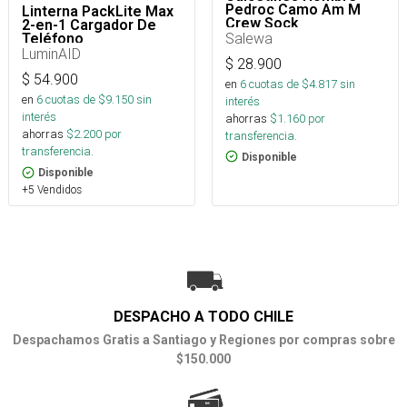
Pedroc Camo Am M
Linterna PackLite Max
Crew Sock
2-en-1 Cargador De
Salewa
Teléfono
LuminAID
$
28.900
$
54.900
en
6
cuotas de $
4.817
sin
en
6
cuotas de $
9.150
sin
interés
interés
ahorras
$
1.160
por
ahorras
$
2.200
por
transferencia.
transferencia.
Disponible
Disponible
+5 Vendidos
DESPACHO A TODO CHILE
Despachamos Gratis a Santiago y Regiones por compras sobre
$150.000