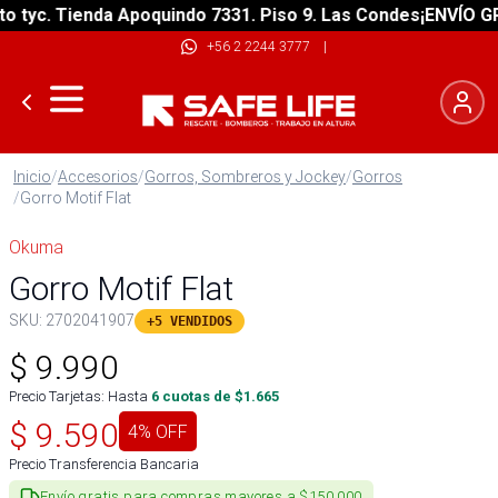
tyc. Tienda Apoquindo 7331. Piso 9. Las Condes
¡ENVÍO GRAT
+56 2 2244 3777
|
Inicio
/
Accesorios
/
Gorros, Sombreros y Jockey
/
Gorros
/
Gorro Motif Flat
Okuma
Gorro Motif Flat
SKU:
2702041907
+5 VENDIDOS
$
9.990
Precio Tarjetas: Hasta
6
cuotas de $
1.665
$
9.590
4
% OFF
Precio Transferencia Bancaria
Envío gratis para compras mayores a $150.000