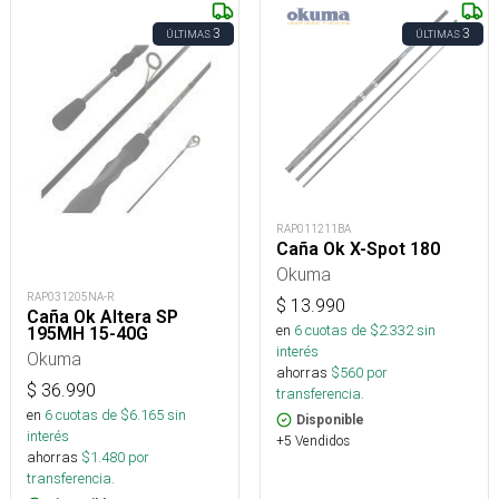
3
3
ÚLTIMAS
ÚLTIMAS
RAP011211BA
Caña Ok X-Spot 180
Okuma
RAP031205NA-R
$
13.990
Caña Ok Altera SP
en
6
cuotas de $
2.332
sin
195MH 15-40G
interés
Okuma
ahorras
$
560
por
$
36.990
transferencia.
en
6
cuotas de $
6.165
sin
Disponible
interés
+5 Vendidos
ahorras
$
1.480
por
transferencia.