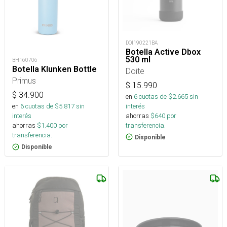
DOI190221BA
Botella Active Dbox
530 ml
BH160706
Botella Klunken Bottle
Doite
Primus
$
15.990
$
34.900
en
6
cuotas de $
2.665
sin
interés
en
6
cuotas de $
5.817
sin
ahorras
$
640
por
interés
transferencia.
ahorras
$
1.400
por
transferencia.
Disponible
Disponible