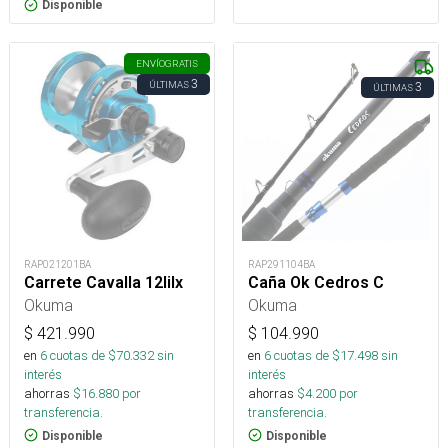
Disponible
ENVÍO
GRATIS
3
ÚLTIMAS
3
ÚLTIMAS
RAP021201BA
RAP291104BA
Carrete Cavalla 12Iilx
Caña Ok Cedros C
Okuma
Okuma
$
421.990
$
104.990
en
6
cuotas de $
70.332
sin
en
6
cuotas de $
17.498
sin
interés
interés
ahorras
$
16.880
por
ahorras
$
4.200
por
transferencia.
transferencia.
Disponible
Disponible