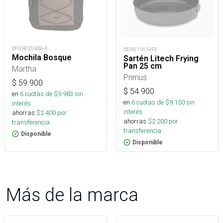
BH240204BA-R
BEH011619FE
Mochila Bosque
Sartén Litech Frying
Pan 25 cm
Martha
Primus
$
59.900
$
54.900
en
6
cuotas de $
9.983
sin
en
6
cuotas de $
9.150
sin
interés
interés
ahorras
$
2.400
por
ahorras
$
2.200
por
transferencia.
transferencia.
Disponible
Disponible
Más de la marca