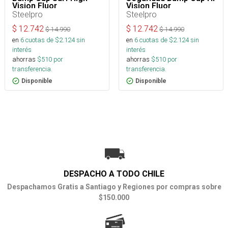
Vision Fluor
Vision Fluor
Steelpro
Steelpro
$
12.742
$
12.742
$
14.990
$
14.990
en
6
cuotas de $
2.124
sin
en
6
cuotas de $
2.124
sin
interés
interés
ahorras
$
510
por
ahorras
$
510
por
transferencia.
transferencia.
Disponible
Disponible
DESPACHO A TODO CHILE
Despachamos Gratis a Santiago y Regiones por compras sobre
$150.000