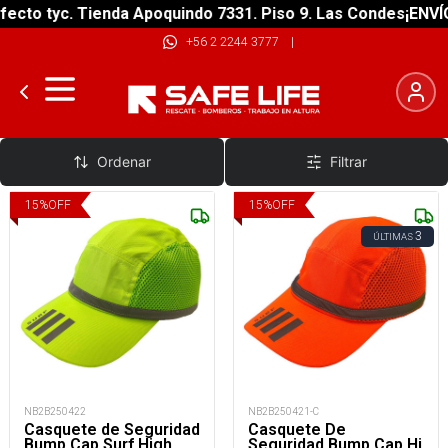
ecto tyc. Tienda Apoquindo 7331. Piso 9. Las Condes
¡ENVÍO
+56 2 2244 3777
|
Gorro Para Cascos
Ordenar
Filtrar
15
%
OFF
15
%
OFF
3
ÚLTIMAS
NB2B250422
NB2B250421-C
Casquete de Seguridad
Casquete De
Bump Cap Surf High
Seguridad Bump Cap Hi