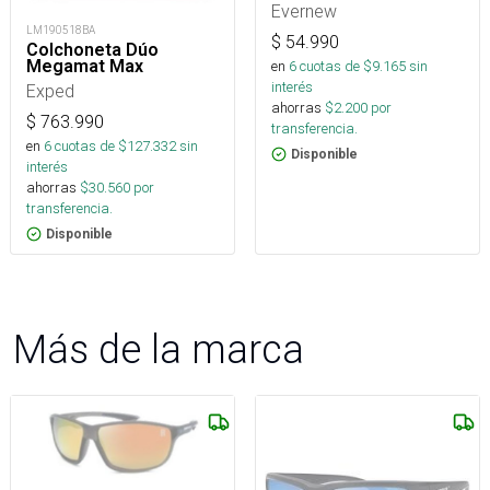
Evernew
LM190518BA
$
54.990
Colchoneta Dúo
Megamat Max
en
6
cuotas de $
9.165
sin
interés
Exped
ahorras
$
2.200
por
$
763.990
transferencia.
en
6
cuotas de $
127.332
sin
Disponible
interés
ahorras
$
30.560
por
transferencia.
Disponible
Más de la marca