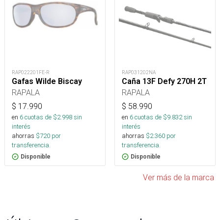
RAP022201FE-R
RAP031202NA
Gafas Wilde Biscay
Caña 13F Defy 270H 2T
RAPALA
RAPALA
$
17.990
$
58.990
en
6
cuotas de $
2.998
sin
en
6
cuotas de $
9.832
sin
interés
interés
ahorras
$
720
por
ahorras
$
2.360
por
transferencia.
transferencia.
Disponible
Disponible
Ver más de la marca