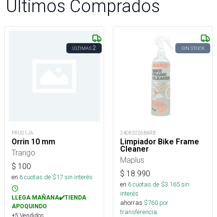
Últimos Comprados
2
ÚLTIMAS
SIN STOCK
PRU01JA
24082026BARB
Orrin 10 mm
Limpiador Bike Frame
Cleaner
Trango
Maplus
$
100
$
18.990
en
6
cuotas de $
17
sin interés
en
6
cuotas de $
3.165
sin
interés
LLEGA MAÑANA✔️TIENDA
ahorras
$
760
por
APOQUINDO
transferencia.
+5 Vendidos