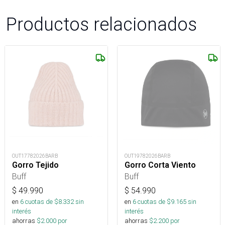
Productos relacionados
OUT17782026BARB
OUT19782026BARB
Gorro Tejido
Gorro Corta Viento
Buff
Buff
$
49.990
$
54.990
en
6
cuotas de $
8.332
sin
en
6
cuotas de $
9.165
sin
interés
interés
ahorras
$
2.000
por
ahorras
$
2.200
por