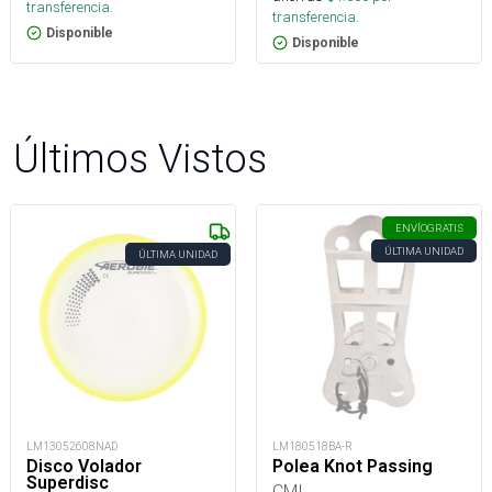
transferencia.
transferencia.
Disponible
Disponible
Últimos Vistos
ENVÍO
GRATIS
ÚLTIMA UNIDAD
ÚLTIMA UNIDAD
LM13052608NAD
LM180518BA-R
Disco Volador
Polea Knot Passing
Superdisc
CMI