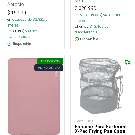
Aerobie
$
328.990
$
16.990
en
6
cuotas de $
54.832
sin
en
6
cuotas de $
2.832
sin
interés
interés
ahorras
$
13.160
por
ahorras
$
680
por
transferencia.
transferencia.
Disponible
Disponible
ENVÍO
GRATIS
ÚLTIMA UNIDAD
LMO280501FE
Estuche Para Sartenes
X-Pac Frying Pan Case