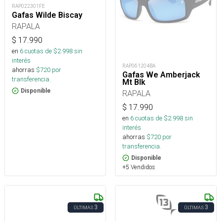
RAP022301FE
Gafas Wilde Biscay
RAPALA
$
17.990
en
6
cuotas de $
2.998
sin
interés
RAP061204BA
ahorras
$
720
por
Gafas We Amberjack
transferencia.
Mt Blk
Disponible
RAPALA
$
17.990
en
6
cuotas de $
2.998
sin
interés
ahorras
$
720
por
transferencia.
Disponible
+5 Vendidos
3
3
ÚLTIMAS
ÚLTIMAS