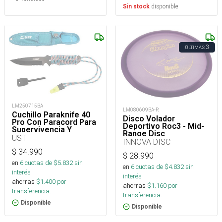
disponible
Sin stock
3
ÚLTIMAS
LM250715BA
LM080609BA-R
Cuchillo Paraknife 40
Disco Volador
Pro Con Paracord Para
Deportivo Roc3 - Mid-
Supervivencia Y
Range Disc
Outdoor
UST
INNOVA DISC
$
34.990
$
28.990
en
6
cuotas de $
5.832
sin
en
6
cuotas de $
4.832
sin
interés
interés
ahorras
$
1.400
por
ahorras
$
1.160
por
transferencia.
transferencia.
Disponible
Disponible