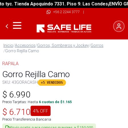
yc. Tienda Apoquindo 7331. Piso 9. Las Condes
¡ENVÍO GRATI
+56 2 2244 3777
|
Inicio
/
Accesorios
/
Gorros, Sombreros y Jockey
/
Gorros
/
Gorro Rejilla Camo
RAPALA
Gorro Rejilla Camo
SKU:
43GORACASH
+5 VENDIDOS
$
6.990
Precio Tarjetas: Hasta
6
cuotas de $
1.165
$
6.710
4
% OFF
Precio Transferencia Bancaria
Envío gratis para compras mayores a $150.000