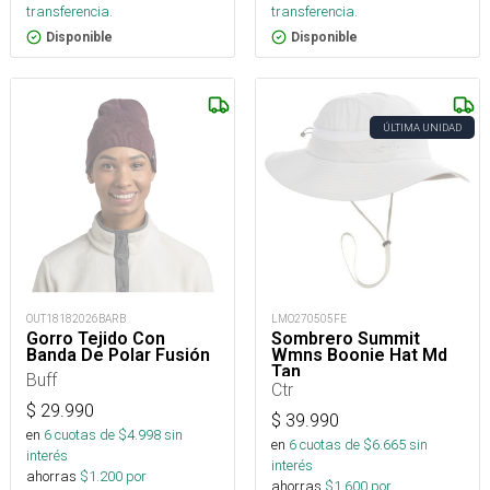
transferencia.
transferencia.
Disponible
Disponible
ÚLTIMA UNIDAD
OUT18182026BARB
LMO270505FE
Gorro Tejido Con
Sombrero Summit
Banda De Polar Fusión
Wmns Boonie Hat Md
Tan
Buff
Ctr
$
29.990
$
39.990
en
6
cuotas de $
4.998
sin
en
6
cuotas de $
6.665
sin
interés
interés
ahorras
$
1.200
por
ahorras
$
1.600
por